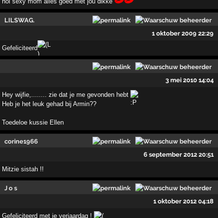
hoi sexy mom alles goed met jou dikke
LILSWAG.
1 oktober 2009 22:29
Gefeliciteerd
3 mei 2010 14:04
Hey wijfie,........ zie dat je me gevonden hebt
Heb je het leuk gehad bij Armin??
Toedeloe kussie Ellen
corine1966
6 september 2012 20:51
Mitzie sistah !!
J o s
1 oktober 2012 04:18
Gefeliciteerd met je verjaardag !