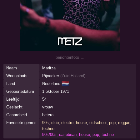
berichtenfoto →
Naam
Maritza
Woonplaats
Pijnacker
(
Zuid-Holland
)
🇳🇱
Land
Nederland
Geboortedatum
1 oktober 1971
Leeftijd
54
Geslacht
vrouw
Geaardheid
hetero
Favoriete genres
90s
,
club
,
electro
,
house
,
oldschool
,
pop
,
reggae
,
techno
90s/00s, caribbean, house, pop, techno