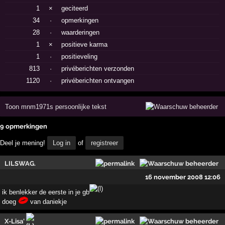
1
×
geciteerd
34
·
opmerkingen
28
·
waarderingen
1
×
positieve karma
1
·
positieveling
813
·
privéberichten verzonden
1120
·
privéberichten ontvangen
Toon mnm1971s persoonlijke tekst
9 opmerkingen
Deel je mening!
Log in
of
registreer
LILSWAG.
16 november 2008 12:06
ik benlekker de eerste in je gb
doeg
van daniekje
X-Lisa'