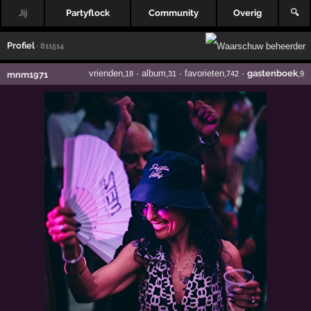
Jij
Partyflock
Community
Overig
🔍
Profiel
· 811514
vrienden
·
album
·
favorieten
·
gastenboek
mnm1971
,18
,31
,742
,9