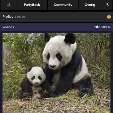
Jij
Partyflock
Community
Overig
🔍
Profiel
· 809009
vrienden
koenos
,23