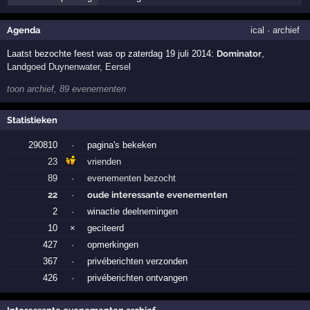
Agenda
ical
·
archief
Laatst bezochte feest was op zaterdag 19 juli 2014:
Dominator
,
Landgoed Duynenwater
,
Eersel
toon archief, 89 evenementen
Statistieken
290810
·
pagina's bekeken
23
vrienden
89
·
evenementen bezocht
22
·
oude interessante evenementen
2
·
winactie deelnemingen
10
×
geciteerd
427
·
opmerkingen
367
·
privéberichten verzonden
426
·
privéberichten ontvangen