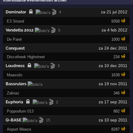
Interessante evenementen archief
🎬
Dominator
za 21 jul 2012
4
E3 Strand
9358
🎬
Vendetta 2012
za 4 feb 2012
5
De Parel
1000
Conquest
za 24 dec 2011
Discotheek Highstreet
234
🎬
Loudness
za 10 dec 2011
3
Maassilo
1639
Bassrulers
za 19 nov 2011
Zalinaz
346
🎬
Euphoria
za 17 sep 2011
2
Poppodium 013
882
🎬
Q-BASE
za 10 sep 2011
15
Airport Weeze
8287