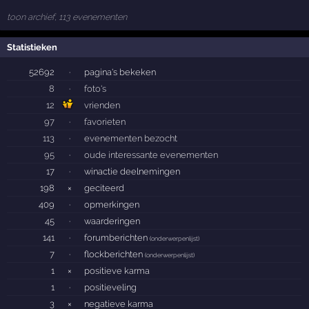
toon archief, 113 evenementen
Statistieken
52692
·
pagina's bekeken
8
·
foto's
12
vrienden
97
·
favorieten
113
·
evenementen bezocht
95
·
oude interessante evenementen
17
·
winactie deelnemingen
198
×
geciteerd
409
·
opmerkingen
45
·
waarderingen
141
·
forumberichten
(
onderwerpenlijst
)
7
·
flockberichten
(
onderwerpenlijst
)
1
×
positieve karma
1
·
positieveling
3
×
negatieve karma