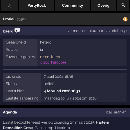
Jij
Partyflock
Community
Overig
🔍
Profiel
· 79562
📷
vrienden
·
album
·
favorieten
baerd
,12
,11
,97
Geaardheid
hetero
Relatie
ja
Favoriete genres
disco
,
terror
disco, hardcore
Lid sinds
7 april 2004 18:38
Status
actief
Laatst hier
4 februari 2026 16:37
Laatste aanpassing
maandag 10 juni 2024 om 10:16
Agenda
ical
·
archief
Laatst bezochte feest was op zaterdag 29 maart 2025:
Harlem
Demolition Crew
,
Basecamp
,
Haarlem