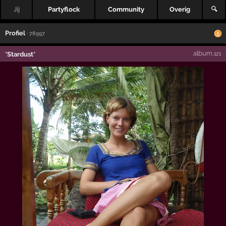
Jij
Partyflock
Community
Overig
🔍
Profiel
· 78997
album
*Stardust*
,121