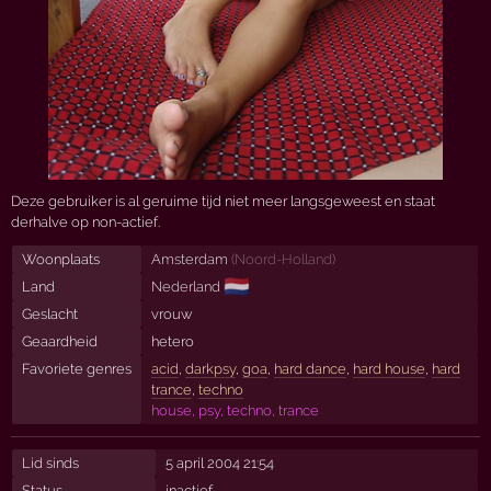
Deze gebruiker is al geruime tijd niet meer langsgeweest en staat
derhalve op non-actief.
Woonplaats
Amsterdam
(
Noord-Holland
)
🇳🇱
Land
Nederland
Geslacht
vrouw
Geaardheid
hetero
Favoriete genres
acid
,
darkpsy
,
goa
,
hard dance
,
hard house
,
hard
trance
,
techno
house, psy, techno, trance
Lid sinds
5 april 2004 21:54
Status
inactief