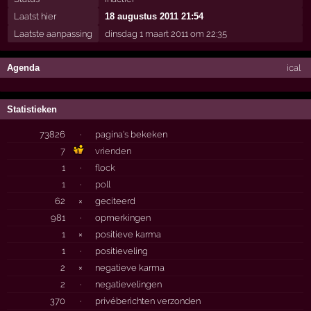
Laatst hier
18 augustus 2011 21:54
Laatste aanpassing
dinsdag 1 maart 2011 om 22:35
Agenda
ical
Statistieken
73826
·
pagina's bekeken
7
vrienden
1
·
flock
1
·
poll
62
×
geciteerd
981
·
opmerkingen
1
×
positieve karma
1
·
positieveling
2
×
negatieve karma
2
·
negatievelingen
370
·
privéberichten verzonden