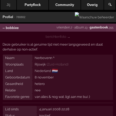
Jij
Partyflock
Community
Overig
🔍
Profiel
· 780802
vrienden
·
album
·
gastenboek
-- bobbiee
,7
,13
,355
berichtenfoto →
Deze gebruiker is al geruime tijd niet meer langsgeweest en staat
derhalve op non-actief.
Naam
hierbovenn ^
Woonplaats
Rijswijk
(
Zuid-Holland
)
🇳🇱
Land
Nederland
Geboortedatum
8 november
Geaardheid
hetero
Relatie
nee
Favoriete genre
van alles & nog wat. ligt aan me bui ;)
Lid sinds
4 januari 2008 22:28
Status
inactief