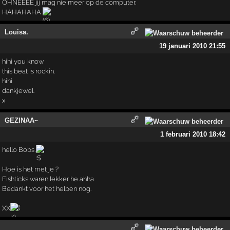
OHNEEEE jij mag nie meer op de computer.
HAHAHAHA
Louisa.
19 januari 2010 21:55
hihi you know
this beat is rockin.
hihi
dankjewel.
x
GEZINAA~
1 februari 2010 18:42
hello Bobs,
Hoe is het met je ?
Fishticks waren lekker he ahha
Bedankt voor het helpen nog.
XX