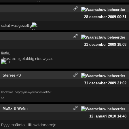
28 december 2009 00:31
schat was gezellig
31 december 2009 18:08
liefie,
alvast een gelukkig nieuw jaar.
Sterree <3
31 december 2009 21:02
boobskie, happyynewyeeaar*alvast(A)*
xx
MaXx & WeNn
12 januari 2010 14:48
Eyyy mafketolllllllll watdoooeeje