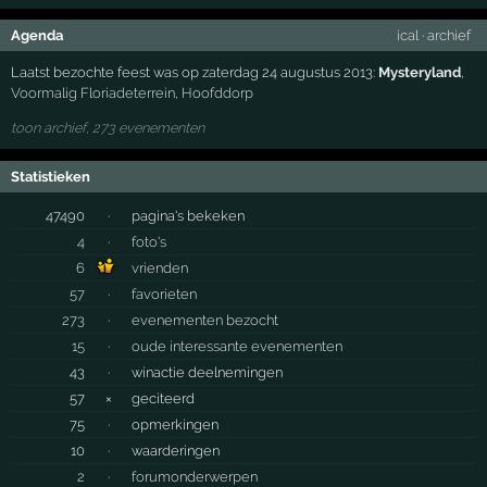
Agenda
ical
·
archief
Laatst bezochte feest was op zaterdag 24 augustus 2013:
Mysteryland
,
Voormalig Floriadeterrein
,
Hoofddorp
toon archief, 273 evenementen
Statistieken
47490
·
pagina's bekeken
4
·
foto's
6
vrienden
57
·
favorieten
273
·
evenementen bezocht
15
·
oude interessante evenementen
43
·
winactie deelnemingen
57
×
geciteerd
75
·
opmerkingen
10
·
waarderingen
2
·
forumonderwerpen