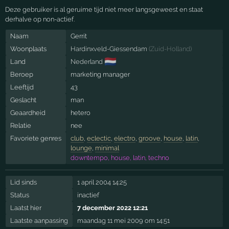
Deze gebruiker is al geruime tijd niet meer langsgeweest en staat
derhalve op non-actief.
Naam
Gerrit
Woonplaats
Hardinxveld-Giessendam
(
Zuid-Holland
)
🇳🇱
Land
Nederland
Beroep
marketing manager
Leeftijd
43
Geslacht
man
Geaardheid
hetero
Relatie
nee
Favoriete genres
club
,
eclectic
,
electro
,
groove
,
house
,
latin
,
lounge
,
minimal
downtempo, house, latin, techno
Lid sinds
1 april 2004 14:25
Status
inactief
Laatst hier
7 december 2022 12:21
Laatste aanpassing
maandag 11 mei 2009 om 14:51