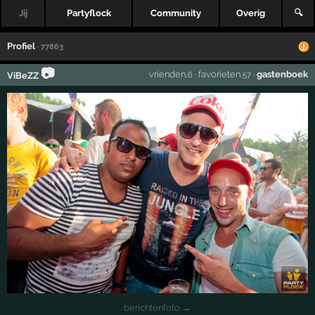
Jij
Partyflock
Community
Overig
🔍
Profiel
· 77863
📷
vrienden
·
favorieten
·
gastenboek
ViBeZZ
,6
,57
berichtenfoto →