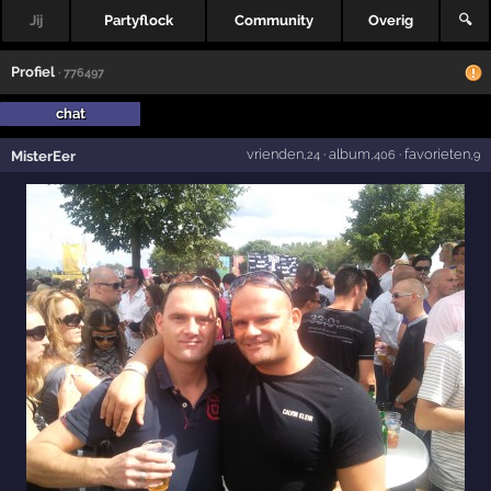
Jij
Partyflock
Community
Overig
🔍
Profiel
· 776497
chat
vrienden
·
album
·
favorieten
MisterEer
,24
,406
,9