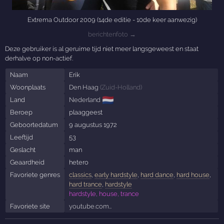
Extrema Outdoor 2009 (14de editie - 10de keer aanwezig)
berichtenfoto →
Deze gebruiker is al geruime tijd niet meer langsgeweest en staat
derhalve op non-actief.
Naam
Erik
Woonplaats
Den Haag
(
Zuid-Holland
)
🇳🇱
Land
Nederland
Beroep
plaaggeest
Geboortedatum
9 augustus 1972
Leeftijd
53
Geslacht
man
Geaardheid
hetero
Favoriete genres
classics
,
early hardstyle
,
hard dance
,
hard house
,
hard trance
,
hardstyle
hardstyle, house, trance
Favoriete site
youtube.com…