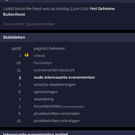
Laatst bezochte feest was op zondag 3 juni 2012:
Het Geheime
Buitenfeest
toon archief, 35 evenementen
Statistieken
9408
·
pagina's bekeken
1
vriend
28
·
favorieten
35
·
evenementen bezocht
3
·
oude interessante evenementen
2
·
winactie deelnemingen
6
·
opmerkingen
1
·
waardering
2
·
forumberichten
(
onderwerpenlijst
)
6
·
privéberichten verzonden
10
·
privéberichten ontvangen
Interessante evenementen archief