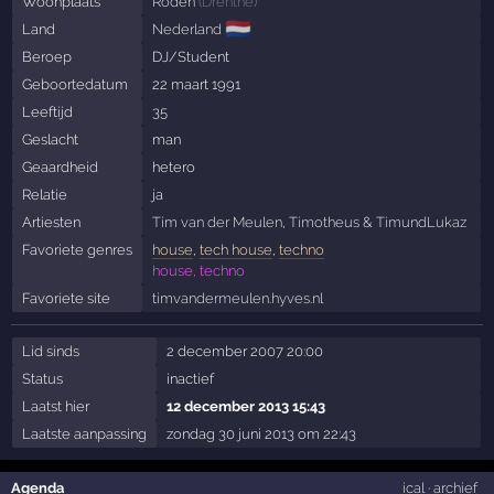
Woonplaats
Roden
(
Drenthe
)
🇳🇱
Land
Nederland
Beroep
DJ/Student
Geboortedatum
22 maart 1991
Leeftijd
35
Geslacht
man
Geaardheid
hetero
Relatie
ja
Artiesten
Tim van der Meulen
,
Timotheus
&
TimundLukaz
Favoriete genres
house
,
tech house
,
techno
house, techno
Favoriete site
timvandermeulen.hyves.nl
Lid sinds
2 december 2007 20:00
Status
inactief
Laatst hier
12 december 2013 15:43
Laatste aanpassing
zondag 30 juni 2013 om 22:43
Agenda
ical
·
archief