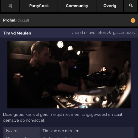
Jij
Partyflock
Community
Overig
🔍
Profiel
· 755228
vriend
·
favorieten
·
gastenboek
Tim vd Meulen
,1
,28
Deze gebruiker is al geruime tijd niet meer langsgeweest en staat
derhalve op non-actief.
Naam
Tim van der meulen