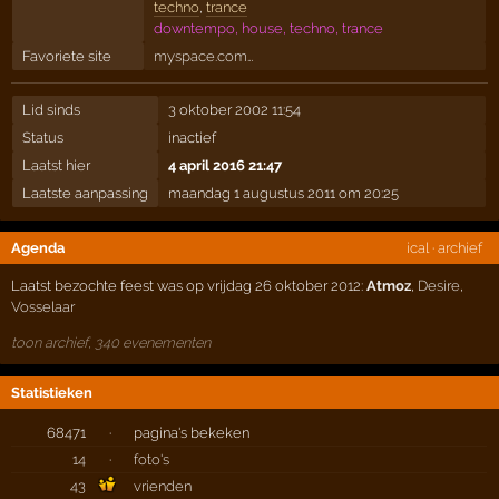
techno
,
trance
downtempo, house, techno, trance
Favoriete site
myspace.com…
Lid sinds
3 oktober 2002 11:54
Status
inactief
Laatst hier
4 april 2016 21:47
Laatste aanpassing
maandag 1 augustus 2011 om 20:25
Agenda
ical
·
archief
Laatst bezochte feest was op vrijdag 26 oktober 2012:
Atmoz
,
Desire
,
Vosselaar
toon archief, 340 evenementen
Statistieken
68471
·
pagina's bekeken
14
·
foto's
43
vrienden