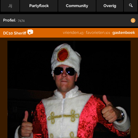
Jij
Partyflock
Community
Overig
🔍
Profiel
· 7474
📷
vrienden
·
favorieten
·
gastenboek
DC10 Sheriff
,43
,101