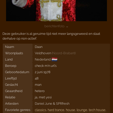
berichtenfoto →
Deze gebruiker is al geruime tijd niet meer langsgeweest en staat
derhalve op non-actief.
Naam
Daan
Woonplaats
Veldhoven
(
Noord-Brabant
)
🇳🇱
Land
Nederland
Beroep
check m'n url's
Geboortedatum
2 juni 1978
Leeftijd
48
Geslacht
man
Geaardheid
hetero
Relatie
ja, met
yesi
Artiesten
Daniel June
&
SPRfresh
Favoriete genres
classics
,
hard trance
,
house
,
lounge
,
tech house
,