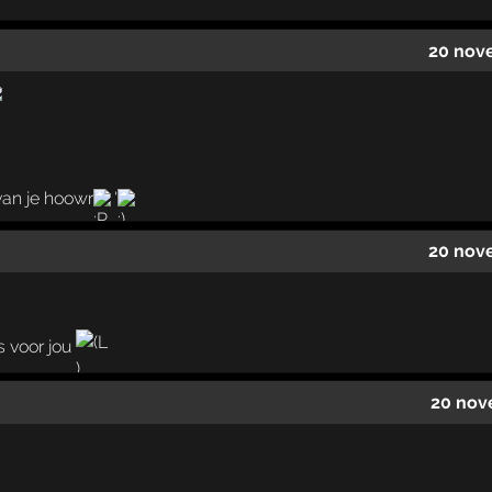
20 nov
an je hoowr
'
20 nov
s voor jou
20 nov