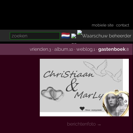
mobiele site
·
contact
🇳🇱
­
vrienden
·
album
·
weblog
·
gastenboek
,3
,10
,1
,8
berichtenfoto →