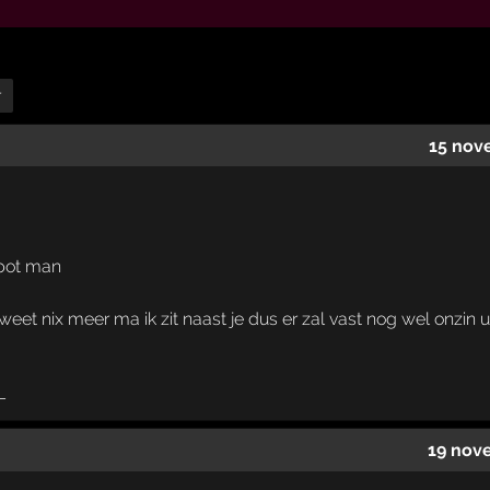
r
15 nov
pot man
weet nix meer ma ik zit naast je dus er zal vast nog wel onzi
19 nov