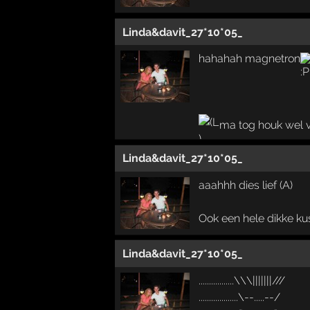
Linda&davit_27*10*05_
hahahah magnetron
ma tog houk wel v
Linda&davit_27*10*05_
aaahhh dies lief (A)
Ook een hele dikke ku
Linda&davit_27*10*05_
.................\\\|||||||///
...................\--.....--/