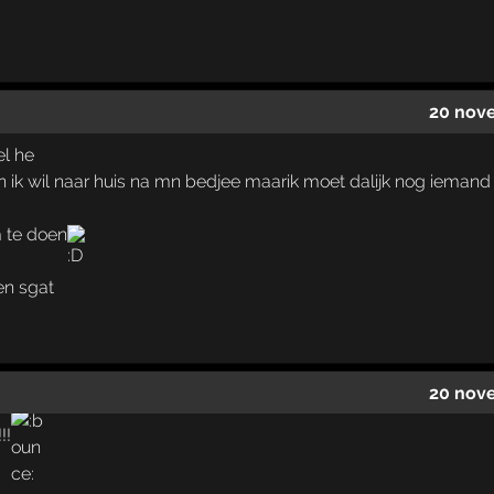
20 nov
el he
n ik wil naar huis na mn bedjee maarik moet dalijk nog iemand
m te doen
en sgat
20 nov
!!