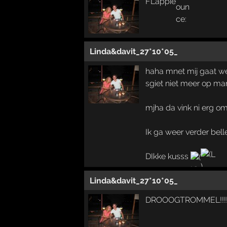
FLappie
Linda&davit_27*10*05_
haha mnet mij gaat w
sgiet niet meer op ma
mjha da vink ni erg o
Ik ga weer verder bell
DIkke kusss
Linda&davit_27*10*05_
DROOOGTROMMEL!!!!