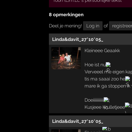
Toon (L)m.Lc*s persoonlijke tekst
8 opmerkingen
Deel je mening!
Log in
of
registree
Linda&davit_27*10*05_
Kleineee Geaakk
Hoe ist nu
Verveeel me eigen ka
tis ma saaai zoo he
mare ik ga stoppen ik 
Doeiiiiiiiiiiii
Kusjeee Krulletjeee
Linda&davit_27*10*05_