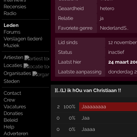
Recensies
Geaardheid
hetero
Radio
Relatie
ja
Leden
Favoriete genre
NederlandS..
Forums
Verslagen (leden)
Lid sinds
12 november
Muziek
Status
inactief
Artiesten
Laatst hier
24 maart 20
Locaties
Laatste aanpassing
donderdag 2
Organisaties
Steden
][..(L) ik hOu van Christiaan !!
Contact
Crew
Vacatures
2
100%
Jaaaaaaaa
Donaties
0
0%
Jaa
Beleid
Help
0
0%
Jaaaa
Adverteren