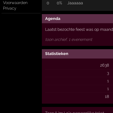
Voorwaarden
0
0%
Jaaaaaa
Privacy
Agenda
Laatst bezochte feest was op maan
toon archief, 1 evenement
Statistieken
2638
3
1
1
18