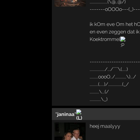
...................(\@..@/)
-------oOOOo---(_)--
ik kOm eve Om het hO
en even zeggen dat ik
Koektrommel
----------------------
................/.../`````\(.....)
.........oooO../............\).../
.........(.....)/...............(_/
..........\...(/
............\_)
*janinaa*
heej maalyyy