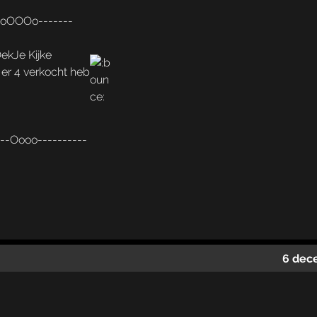
-oOOOo-------
ekJe Kijke
 er 4 verkocht heb
---Oooo----------
6 dec