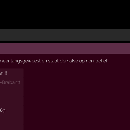
t meer langsgeweest en staat derhalve op non-actief.
n !!
-Brabant
)
989