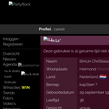
Profiel
· 738688
Inloggen
m.Lc*
Registreren
Deze gebruiker is al geruime tijd nie
Overzicht
Nieuws
Naam
(l)miJn ChriStiaaa
Agenda
Woonplaats
Helmond
(
Noord
nu & straks
🇳🇱
Land
Nederland
kaart
festivals
Beroep
kapSterr ?
Winacties
WIN
Geboortedatum
29 september 1
Trends
Foto's
Leeftijd
36
Video's
Geslacht
vrouw
Interviews