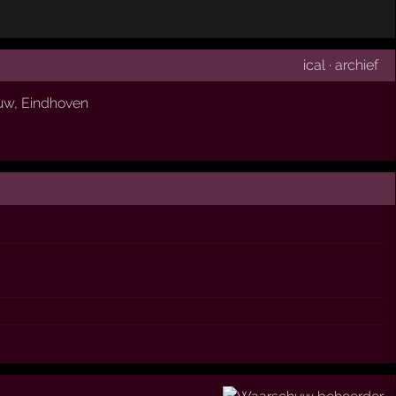
ical
·
archief
uw
,
Eindhoven