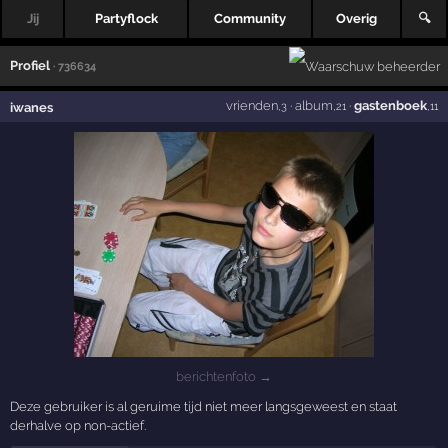
Jij
Partyflock
Community
Overig
🔍
Profiel
· 736634
vrienden
·
album
·
gastenboek
iwanes
,3
,21
,11
berichtenfoto →
Deze gebruiker is al geruime tijd niet meer langsgeweest en staat
derhalve op non-actief.