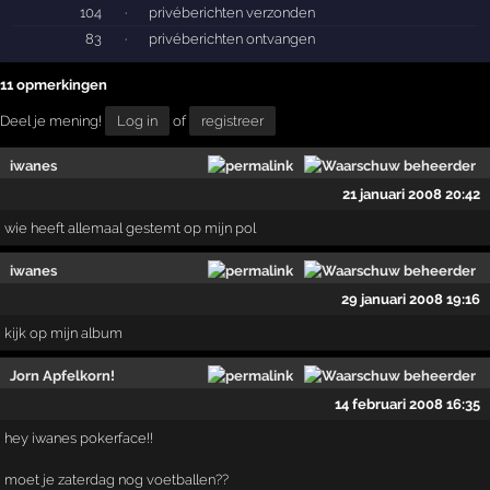
104
·
privéberichten verzonden
83
·
privéberichten ontvangen
11 opmerkingen
Deel je mening!
Log in
of
registreer
iwanes
21 januari 2008 20:42
wie heeft allemaal gestemt op mijn pol
iwanes
29 januari 2008 19:16
kijk op mijn album
Jorn Apfelkorn!
14 februari 2008 16:35
hey iwanes pokerface!!
moet je zaterdag nog voetballen??