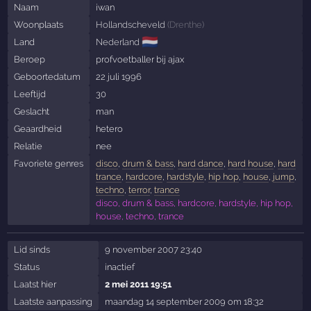
Naam
iwan
Woonplaats
Hollandscheveld
(
Drenthe
)
🇳🇱
Land
Nederland
Beroep
profvoetballer bij ajax
Geboortedatum
22 juli 1996
Leeftijd
30
Geslacht
man
Geaardheid
hetero
Relatie
nee
Favoriete genres
disco
,
drum & bass
,
hard dance
,
hard house
,
hard
trance
,
hardcore
,
hardstyle
,
hip hop
,
house
,
jump
,
techno
,
terror
,
trance
disco, drum & bass, hardcore, hardstyle, hip hop,
house, techno, trance
Lid sinds
9 november 2007 23:40
Status
inactief
Laatst hier
2 mei 2011 19:51
Laatste aanpassing
maandag 14 september 2009 om 18:32