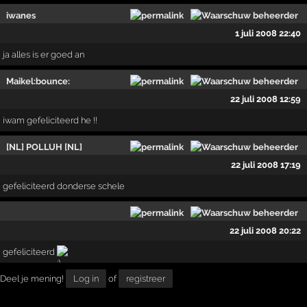
iwanes
1 juli 2008 22:40
ja alles is er goed an
Maikel:bounce:
22 juli 2008 12:59
iwam gefeliciteerd he !!
[NL] POLLUH [NL]
22 juli 2008 17:19
gefeliciteerd donderse schele
22 juli 2008 20:22
gefeliciteerd
Deel je mening!
Log in
of
registreer