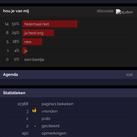
hou je van mij
discussie
14
50%
helemaal niet
8
29%
ja heel erg
5
18%
nee
1
4%
ja
0
0%
een beetje
Agenda
ical
Statistieken
10388
·
pagina's bekeken
3
vrienden
2
·
polls
2
×
geciteerd
190
·
opmerkingen