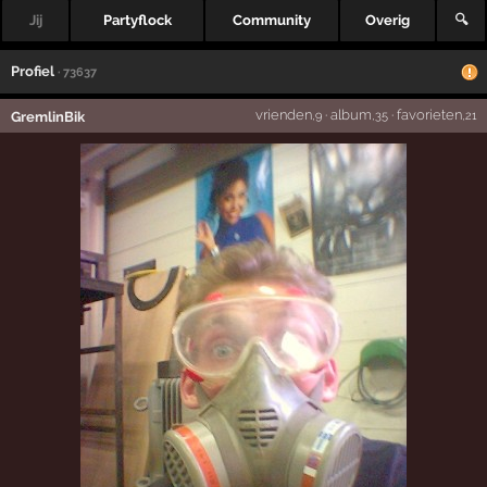
Jij
Partyflock
Community
Overig
🔍
Profiel
· 73637
vrienden
·
album
·
favorieten
GremlinBik
,9
,35
,21