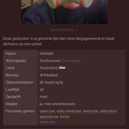
berichtenfoto →
Deze gebruiker is al geruime tijd niet meer langsgeweest en staat
derhalve op non-actief.
Naam
Gerhald
Woonplaats
Stadskanaal
(
Groningen
)
🇳🇱
Land
Nederland
Beroep
Wikkellaar
Geboortedatum
16 maart 1979
Leeftijd
47
Geslacht
man
Relatie
ja, met
ariedekanarie
Favoriete genres
darkcore
,
early hardcore
,
hardcore
,
oldschool
,
speedcore
,
terror
hardcore