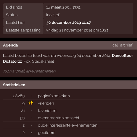
Lid sinds
16 maart 2004 13:51
Status
inactief
Laatst hier
30 december 2019 11:47
Laatste aanpassing
vrijdag 21 november 2014 om 18:21
Agenda
ical
·
archief
Laatst bezochte feest was op woensdag 24 december 2014:
Dancefloor
Dictatorzz
,
Fox
,
Stadskanaal
toon archief, 59 evenementen
Statistieken
28289
·
pagina's bekeken
9
vrienden
21
·
favorieten
59
·
evenementen bezocht
2
·
oude interessante evenementen
2
×
geciteerd