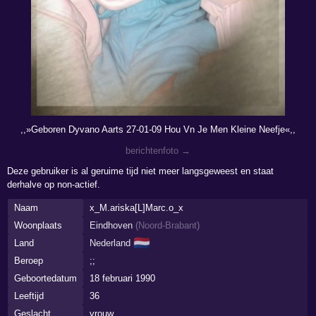
,,»Geboren Dyvano Aarts 27-01-09 Hou Vn Je Men Kleine Neefje«,,
berichtenfoto →
Deze gebruiker is al geruime tijd niet meer langsgeweest en staat
derhalve op non-actief.
Naam
x_M.ariska[L]Marc.o_x
Woonplaats
Eindhoven
(
Noord-Brabant
)
🇳🇱
Land
Nederland
Beroep
;;
Geboortedatum
18 februari 1990
Leeftijd
36
Geslacht
vrouw