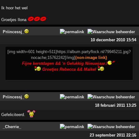
Ik hoor het wel
Groetjes Ilona
Priincessj_
10 december 2010 15:54
[img width=601 height=511]https://album.partyflock.nl/79945211.jpg?
nocache;15762242[/img]
{non-image link}
Fijne kerstdagen && 'n Gelukkig Niieuwjaar.!
Groetjes Rebecca && Maikel
Priincessj_
18 februari 2011 13:25
Gefeliciteerd.
_Cherrie_
23 september 2011 22:16