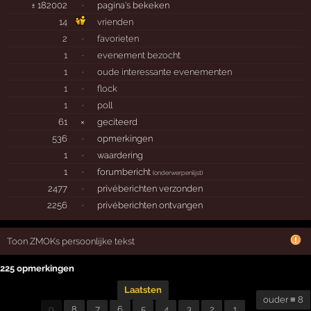
± 182002
·
pagina's bekeken
14
vrienden
2
·
favorieten
1
·
evenement bezocht
1
·
oude interessante evenementen
1
·
flock
1
·
poll
61
×
geciteerd
536
·
opmerkingen
1
·
waardering
1
·
forumbericht
(
onderwerpenlijst
)
2477
·
privéberichten verzonden
2256
·
privéberichten ontvangen
Toon ZMOKs persoonlijke tekst
225 opmerkingen
Laatsten
ouder ≡ 8
9
8
7
6
5
4
3
2
1