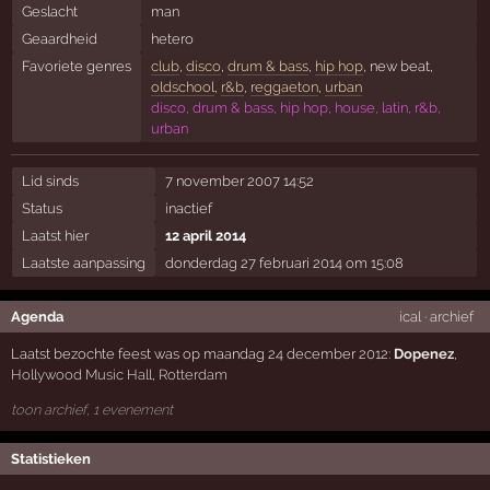
Geslacht
man
Geaardheid
hetero
Favoriete genres
club
,
disco
,
drum & bass
,
hip hop
, new beat,
oldschool
,
r&b
,
reggaeton
,
urban
disco, drum & bass, hip hop, house, latin, r&b,
urban
Lid sinds
7 november 2007 14:52
Status
inactief
Laatst hier
12 april 2014
Laatste aanpassing
donderdag 27 februari 2014 om 15:08
Agenda
ical
·
archief
Laatst bezochte feest was op maandag 24 december 2012:
Dopenez
,
Hollywood Music Hall
,
Rotterdam
toon archief, 1 evenement
Statistieken