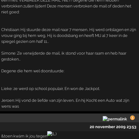
een mes. VERBREEK DEZE MAIL NIET! degene die hem hebben
verbrokken zullen lijden! Deze mensen verbroken de mail of deden het
niet goed:
Christiaan: Hij stuurde deze mail naar 7 mensen.. Hij werd ontslagen en zijn
vrouw ging bij hem weg, Hij is doodsbang en heeft MIJ al 7 keer in de
spiegel gezien om half 11...
Simone: Ze verwijderde de mail, ik stond voor haar raam en heb haar
gestoken...
Degene die hem wel doorstuurde:
Lieke: ze werd op school populair, En won de Jackpot.
Jeroen: Hij vond de liefde van zijn leven.. En hij Kocht een Auto wat zijn
wens was
20 november 2009 23:53
&toen kwám ik jou tegen