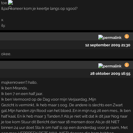
toe
.
&jaa waneer kom je keertje langs op sgool?
x.
ily.
12 september 2009 21:30
okee.
28 oktober 2009 16:55
majkenrowen''] hallo,
Ik ben Miranda...
Ik ben 7 en een half jaar..
Ik ben Vermoord op de Dag voor mijn Verjaardag...Mijn
Gezicht is verminkt.. Ik heb maar 1 oog.. De andere is slechts een Zwart
gat..Mijn handen zijn Rood van het bloed...En in mijn rug zit een mes... Ik ben
half kaal, En ik heb maar 3 Tanden..!! Als je niet wilt dat ik dit jaar Nog naar
je toe kom Stuur dit Bericht dan naar 18 mensen door. Als je dit NIET
binnen 24 uur doet Sta ik om half 11 op een donderdag voor je raam, Met