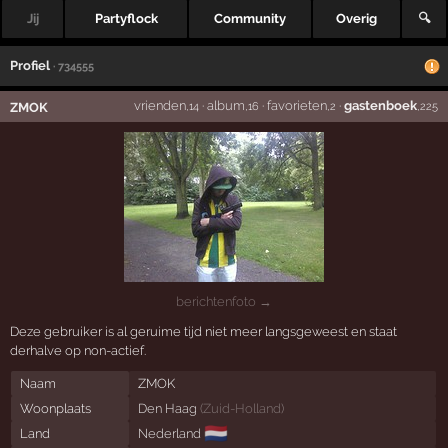
Jij
Partyflock
Community
Overig
🔍
Profiel
· 734555
vrienden
·
album
·
favorieten
·
gastenboek
ZMOK
,14
,16
,2
,225
berichtenfoto →
Deze gebruiker is al geruime tijd niet meer langsgeweest en staat
derhalve op non-actief.
Naam
ZMOK
Woonplaats
Den Haag
(
Zuid-Holland
)
🇳🇱
Land
Nederland