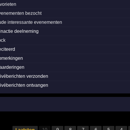
avorieten
venementen bezocht
ude interessante evenementen
inactie deelneming
ock
eciteerd
pmerkingen
aarderingen
rivéberichten verzonden
rivéberichten ontvangen
Laatsten
10
9
8
7
6
5
4