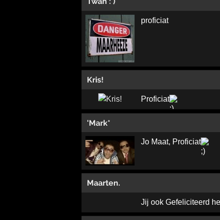
Twan : )
proficiat
Kris!
Proficiat
'Mark*
Jo Maat, Proficiat
Maarten.
Jij ook Gefeliciteerd h