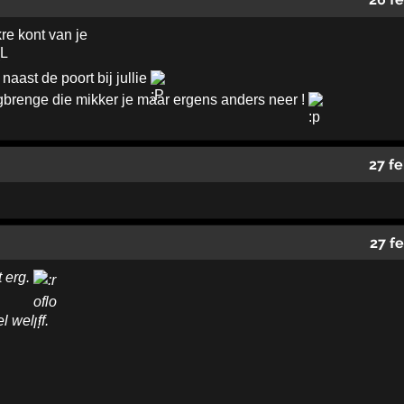
re kont van je
 naast de poort bij jullie
ugbrenge die mikker je maar ergens anders neer !
27 f
27 f
t erg.
l wel ff.