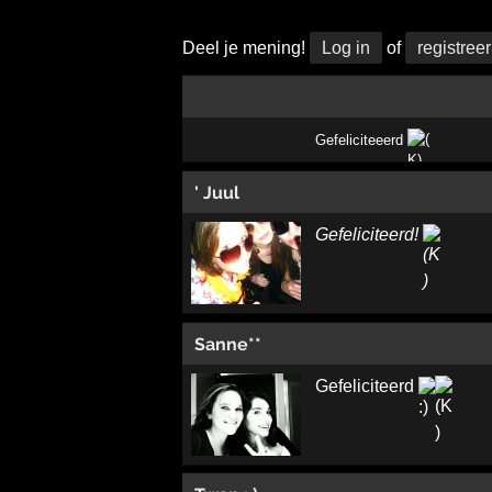
Deel je mening!
Log in
of
registreer
Gefeliciteeerd
' Juul
Gefeliciteerd!
Sanne**
Gefeliciteerd