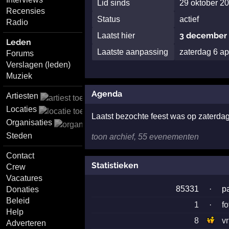
Lid sinds
29 oktober 2
Recensies
Status
actief
Radio
3 december 
Laatst hier
Leden
Laatste aanpassing
zaterdag 6 ap
Forums
Verslagen (leden)
Muziek
Agenda
Artiesten
Locaties
Laatst bezochte feest was op zaterda
Organisaties
Steden
toon archief, 55 evenementen
Contact
Statistieken
Crew
Vacatures
85331
·
p
Donaties
Beleid
1
·
fo
Help
8
v
Adverteren