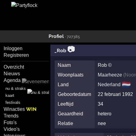
Profiel
· 727385
📷
Inloggen
_Rob
Registreren
Naam
Rob ©
Overzicht
Nieuws
Woonplaats
Maarheeze
(
Noor
Agenda
🇳🇱
Land
Nederland
nu & straks
Geboortedatum
22 februari 1992
kaart
festivals
Leeftijd
34
WIN
Winacties
Geaardheid
hetero
Trends
Foto's
Relatie
nee
Video's
Interviews