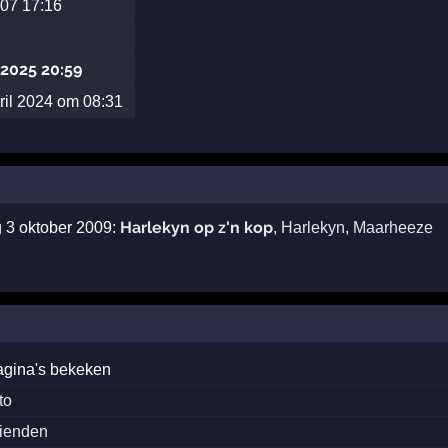
007 17:16
2025 20:59
ril 2024 om 08:31
Harlekyn op z'n kop
g 3 oktober 2009:
,
Harlekyn
,
Maarheeze
agina's bekeken
to
rienden