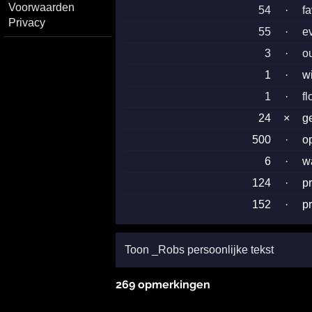
Voorwaarden
54
·
f
Privacy
55
·
e
3
·
o
1
·
w
1
·
fl
24
×
g
500
·
o
6
·
w
124
·
p
152
·
p
Toon _Robs persoonlijke tekst
269 opmerkingen