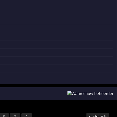
ouder ≡ 9
3
2
1