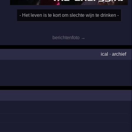
- Het leven is te kort om slechte wijn te drinken -
berichtenfoto →
ical
·
archief