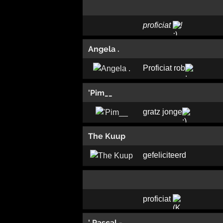
proficiat
!
Angela .
Proficiat rob
'Pim__
gratz jonge
The Kuup
gefeliciteerd
proficiat
' Pascal -