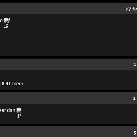
27 f
en
!
1
OOIT meer !
1
eer dan
5