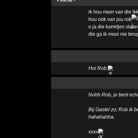
ik hou meer van die lkk
hou ook van jou rob
o ja die karretjes staan
die ga ik mooi nie ter
Hoi Rob
Nohh Rob, je bent ech
Bij Gastel zo; Rob ik be
hahahahha.
xxxx