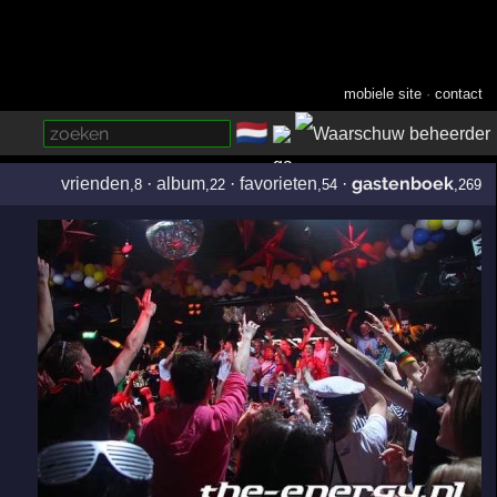
mobiele site
·
contact
🇳🇱
­
gastenboek
vrienden
·
album
·
favorieten
·
,8
,22
,54
,269