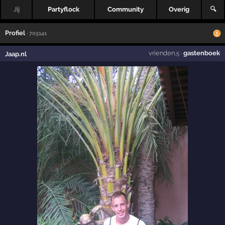
Jij
Partyflock
Community
Overig
🔍
Profiel
· 705141
vrienden
·
gastenboek
Jaap.nl
,5