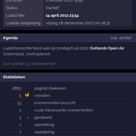
Lid sinds
2 oktober 2007 15:59
Status
inactief
Laatst hier
14 april 2012 23:54
Laatste aanpassing
vrijdag 28 december 2007 om 18:32
Agenda
ical
·
archief
Laatst bezochte feest was op zondag 8 juli 2012:
Outlands Open Air
,
Soetendaal
,
Vierlingsbeek
toon archief, 33 evenementen
Statistieken
2883
·
pagina's bekeken
5
vrienden
33
·
evenementen bezocht
3
·
oude interessante evenementen
3
×
geciteerd
1
·
opmerking
1
·
waardering