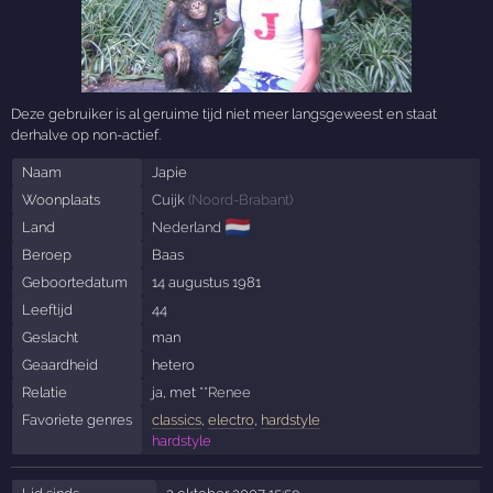
Deze gebruiker is al geruime tijd niet meer langsgeweest en staat
derhalve op non-actief.
Naam
Japie
Woonplaats
Cuijk
(
Noord-Brabant
)
🇳🇱
Land
Nederland
Beroep
Baas
Geboortedatum
14 augustus 1981
Leeftijd
44
Geslacht
man
Geaardheid
hetero
Relatie
ja, met
**Renee
Favoriete genres
classics
,
electro
,
hardstyle
hardstyle