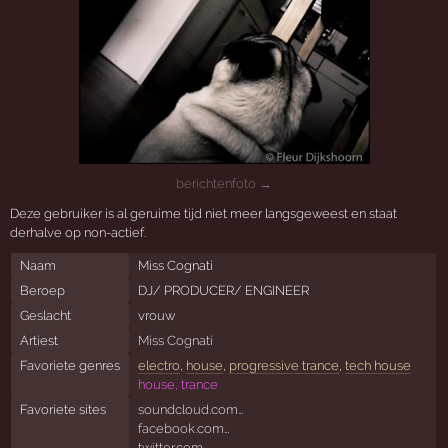
berichtenfoto →
Deze gebruiker is al geruime tijd niet meer langsgeweest en staat
derhalve op non-actief.
Naam
Miss Cognati
Beroep
DJ/ PRODUCER/ ENGINEER
Geslacht
vrouw
Artiest
Miss Cognati
Favoriete genres
electro
,
house
,
progressive trance
,
tech house
house, trance
Favoriete sites
soundcloud.com…
facebook.com…
twitter.com…