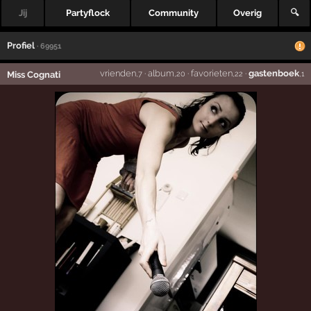
Jij
Partyflock
Community
Overig
🔍
Profiel
· 69951
vrienden
·
album
·
favorieten
·
gastenboek
Miss Cognati
,7
,20
,22
,1