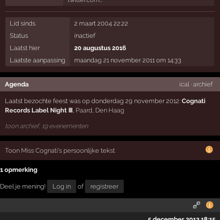
Lid sinds
2 maart 2004 22:22
Status
inactief
Laatst hier
20 augustus 2016
Laatste aanpassing
maandag 21 november 2011 om 14:33
Agenda
ical
·
archief
Laatst bezochte feest was op donderdag 29 november 2012:
Cognati
Records Label Night Ⅲ
,
Paard
,
Den Haag
toon archief, 19 evenementen
Toon Miss Cognati's persoonlijke tekst
1 opmerking
Deel je mening!
Log in
of
registreer
5 december 2012 18:15