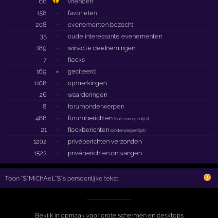
66
vrienden
158
·
favorieten
208
·
evenementen bezocht
35
·
oude interessante evenementen
189
·
winactie deelnemingen
7
·
flocks
169
×
geciteerd
1108
·
opmerkingen
26
·
waarderingen
8
·
forumonderwerpen
488
·
forumberichten
(
onderwerpenlijst
)
21
·
flockberichten
(
onderwerpenlijst
)
1202
·
privéberichten verzonden
1523
·
privéberichten ontvangen
Toon *$*MiChAeL*$*s persoonlijke tekst
Bekijk in opmaak voor grote schermen en desktops