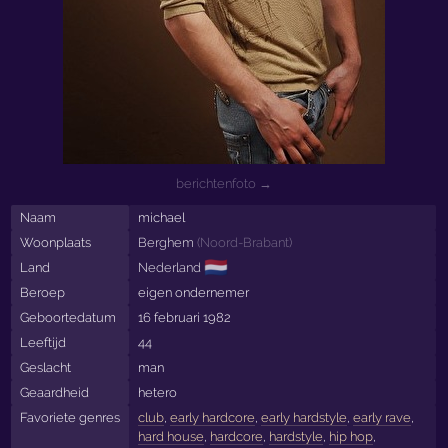
berichtenfoto →
Naam
michael
Woonplaats
Berghem
(
Noord-Brabant
)
🇳🇱
Land
Nederland
Beroep
eigen ondernemer
Geboortedatum
16 februari 1982
Leeftijd
44
Geslacht
man
Geaardheid
hetero
Favoriete genres
club
,
early hardcore
,
early hardstyle
,
early rave
,
hard house
,
hardcore
,
hardstyle
,
hip hop
,