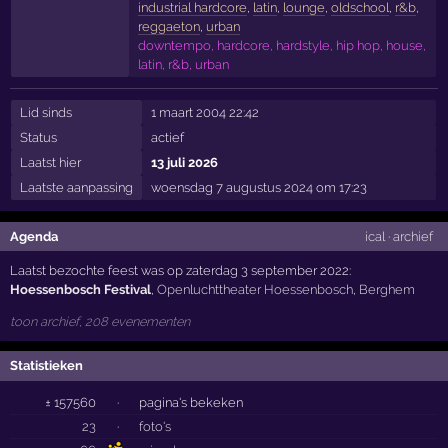
industrial hardcore
,
latin
,
lounge
,
oldschool
,
r&b
,
reggaeton
,
urban
downtempo, hardcore, hardstyle, hip hop, house,
latin, r&b, urban
Lid sinds
1 maart 2004 22:42
Status
actief
Laatst hier
13 juli 2026
Laatste aanpassing
woensdag 7 augustus 2024 om 17:23
Agenda
ical
·
archief
Laatst bezochte feest was op zaterdag 3 september 2022:
Hoessenbosch Festival
,
Openluchttheater Hoessenbosch
,
Berghem
toon archief, 208 evenementen
Statistieken
± 157560
·
pagina's bekeken
23
·
foto's