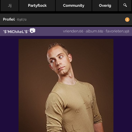
Jij
Partyflock
Community
Overig
🔍
Profiel
· 69672
📷
vrienden
·
album
·
favorieten
*$*MiChAeL*$*
,66
,682
,158