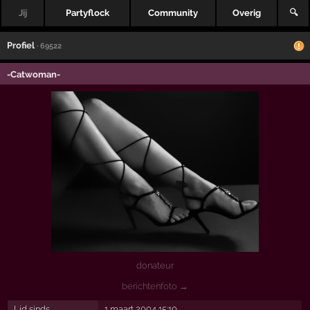
Jij
Partyflock
Community
Overig
🔍
Profiel
· 69522
-Catwoman-
donateur
berichtenfoto →
Lid sinds
1 maart 2004 15:10