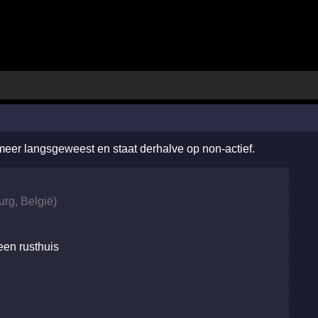
 meer langsgeweest en staat derhalve op non-actief.
urg
,
België
)
een rusthuis