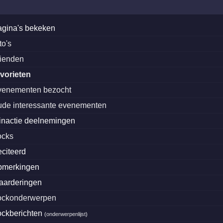
agina's bekeken
to's
rienden
avorieten
venementen bezocht
ude interessante evenementen
inactie deelnemingen
ocks
eciteerd
pmerkingen
aarderingen
lockonderwerpen
lockberichten
(
onderwerpenlijst
)