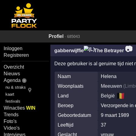
Profiel
· 685043
📷
Inloggen
gabberwijffie
The Betrayer
Registreren
Deze gebruiker is al geruime tijd niet
Overzicht
Nieuws
Naam
Helena
Agenda
Woonplaats
Meeuwen
(
Limb
nu & straks
🇧🇪
kaart
Land
België
festivals
Beroep
Verzorgende in 
Winacties
WIN
Trends
Geboortedatum
9 maart 1989
Foto's
Leeftijd
37
Video's
Geslacht
vrouw
Interviews