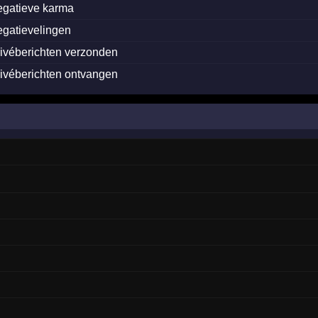
egatieve karma
egatievelingen
rivéberichten verzonden
rivéberichten ontvangen