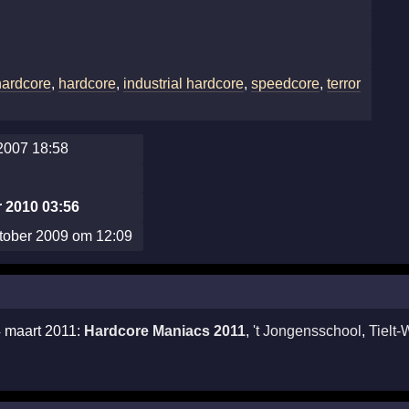
hardcore
,
hardcore
,
industrial hardcore
,
speedcore
,
terror
2007 18:58
 2010 03:56
tober 2009 om 12:09
4 maart 2011:
Hardcore Maniacs 2011
,
't Jongensschool
,
Tielt-