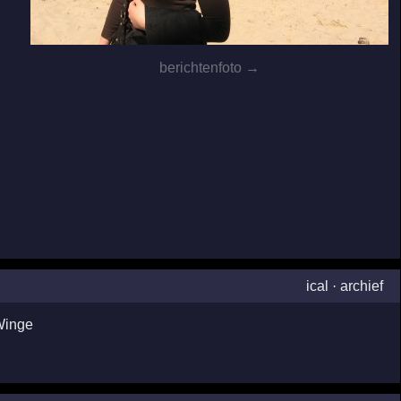
berichtenfoto →
ical
·
archief
Winge