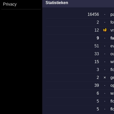
Statistieken
Privacy
16456
·
p
2
·
fo
12
v
9
·
f
51
·
e
33
·
o
15
·
w
3
·
fl
2
×
g
39
·
o
6
·
w
5
·
f
5
·
f