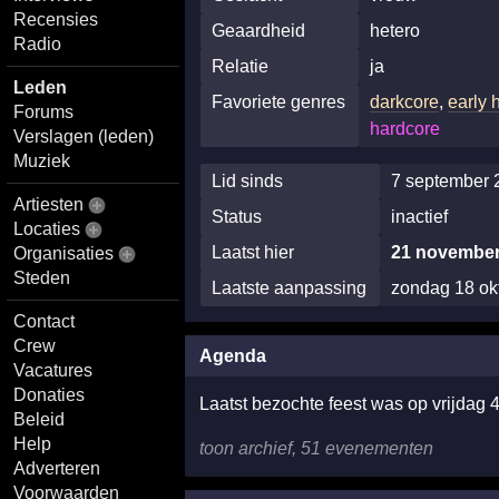
Recensies
Geaardheid
hetero
Radio
Relatie
ja
Leden
Favoriete genres
darkcore
,
early 
Forums
hardcore
Verslagen (leden)
Muziek
Lid sinds
7 september 
Artiesten
Status
inactief
Locaties
Laatst hier
21 november
Organisaties
Steden
Laatste aanpassing
zondag 18 ok
Contact
Crew
Agenda
Vacatures
Donaties
Laatst bezochte feest was op vrijdag 
Beleid
Help
toon archief, 51 evenementen
Adverteren
Voorwaarden