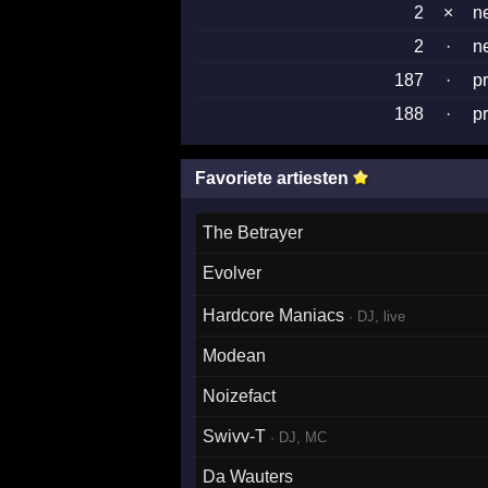
2
×
n
2
·
n
187
·
p
188
·
p
Favoriete artiesten
The Betrayer
Evolver
Hardcore Maniacs
· DJ, live
Modean
Noizefact
Swivv-T
· DJ, MC
Da Wauters