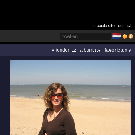
mobiele site
·
contact
🇳🇱
­
vrienden
·
album
·
favorieten
,12
,137
,9