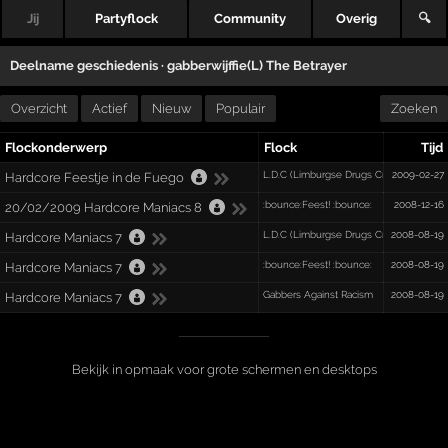
Jij
Partyflock
Community
Overig
🔍
Deelname geschiedenis ·
gabberwijffie(L) The Betrayer
Overzicht
Actief
Nieuw
Populair
Zoeken
Flockonderwerp
Flock
Tijd
L.D.C (Limburgse Drugs Crew)
2009-02-27
Hardcore Feestje in de Fuego
:bounce:Feest! :bounce:
2008-12-16
20/02/2009 Hardcore Maniacs 8
L.D.C (Limburgse Drugs Crew)
2008-08-19
Hardcore Maniacs 7
:bounce:Feest! :bounce:
2008-08-19
Hardcore Maniacs 7
Gabbers Against Racism
2008-08-19
Hardcore Maniacs 7
Bekijk in opmaak voor grote schermen en desktops