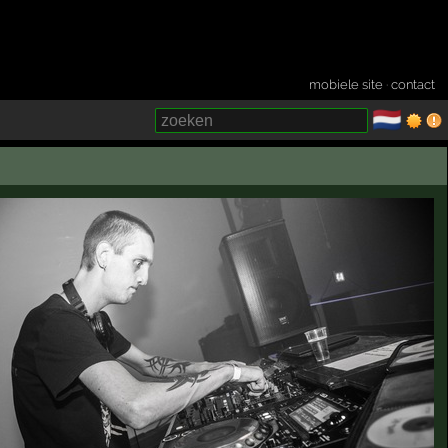
mobiele site
·
contact
🇳🇱
­