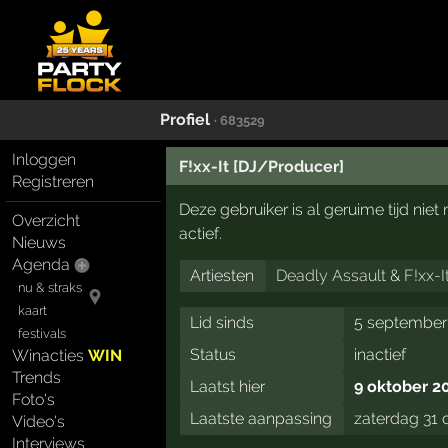
Profiel
· 683529
Inloggen
F!xx-It [DJ/Producer]
Registreren
Deze gebruiker is al geruime tijd ni
Overzicht
actief.
Nieuws
Agenda
Artiesten
Deadly Assault
&
F!xx-I
nu & straks
kaart
Lid sinds
5 september
festivals
Status
inactief
Winacties
WIN
Trends
Laatst hier
9 oktober 2
Foto's
Laatste aanpassing
zaterdag 31
Video's
Interviews