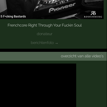
Frenchcore Right Through Your Fuckin Soul
donateur
berichtenfoto →
overzicht van alle video's