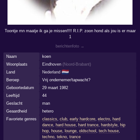
Toontje mn maatje ik ga je missen!!!! R.I.P. zoon hond als jou is er maar
1
berichtenfoto →
Naam
koen
Woonplaats
Eindhoven
(
Noord-Brabant
)
🇳🇱
Land
Nederland
Beroep
Vrij ondernemer/tapwacht?
Geboortedatum
29 maart 1982
Leeftijd
44
Geslacht
man
Geaardheid
hetero
Favoriete genres
classics
,
club
,
early hardcore
,
electro
,
hard
dance
,
hard house
,
hard trance
,
hardstyle
,
hip
hop
,
house
,
lounge
,
oldschool
,
tech house
,
techno
,
tekno
,
trance