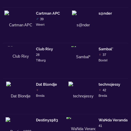
Cartman APC
s@nder
♂
39
Weert
Club Rixy
Sambal*
♀
28
37
Tilburg
Boxtel
Dat Blondje
technojessy
♀
♀
42
Breda
Breda
Destiny1983
WaNda Veranda
41