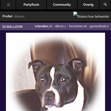
Jij
Partyflock
Community
Overig
🔍
Profiel
· 680903
vrienden
·
album
·
favorieten
·
gastenboek
DJ BALLOON
,29
,1
,48
,9