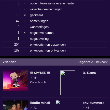
6
·
oude interessante evenementen
5
·
winactie deelnemingen
16
×
geciteerd
47
·
opmerkingen
9
·
waarderingen
1
×
negatieve karma
1
·
negatieveling
204
·
privéberichten verzonden
187
·
privéberichten ontvangen
Vrienden
uitgebreid
·
beknopt
!!! SPYKER !!!
DJ Ram6
♂
♂
45
Oudenbosch
!!dolle mina!!
ehv: summere
♀
♂
41
48