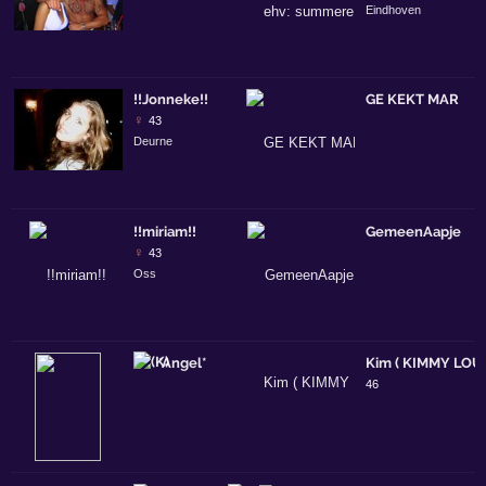
Eindhoven
!!Jonneke!!
GE KEKT MAR
♀
43
Deurne
!!miriam!!
GemeenAapje
♀
43
Oss
*Angel*
Kim ( KIMMY LOU
46