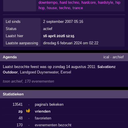
downtempo, hard techno, hardcore, hardstyle, hip
hop, house, techno, trance
Lid sinds
2 september 2007 05:16
Status
actief
Laatst hier
16 april 2026 12:15
Laatste aanpassing
dinsdag 6 februari 2024 om 02:22
Agenda
ical
·
archief
Laatst bezochte feest was op zondag 14 augustus 2011:
Salvationz
Outdoor
,
Landgoed Duynenwater
,
Eersel
toon archief, 170 evenementen
Statistieken
13541
·
pagina's bekeken
29
vrienden
48
·
favorieten
170
·
evenementen bezocht