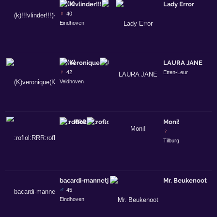
!!!vlinder!!!
Lady Error
♀
40
Eindhoven
veronique
LAURA JANE
♀
42
Etten-Leur
Veldhoven
RRR
Moni!
♀
Tilburg
bacardi-mannetje
Mr. Beukenoot
♂
45
Eindhoven