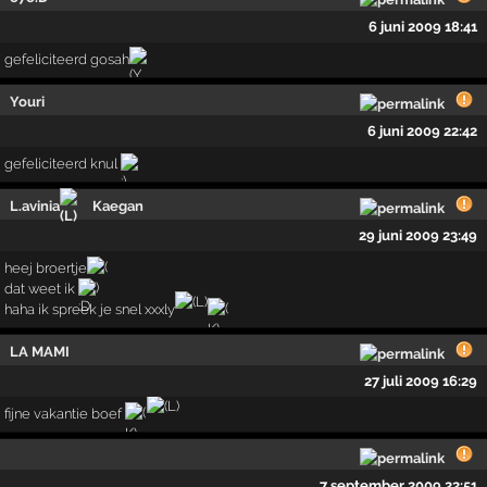
6 juni 2009 18:41
gefeliciteerd gosah
Youri
6 juni 2009 22:42
gefeliciteerd knul
L.avinia
Kaegan
29 juni 2009 23:49
heej broertje
dat weet ik
haha ik spreek je snel xxxly
LA MAMI
27 juli 2009 16:29
fijne vakantie boef
7 september 2009 22:51