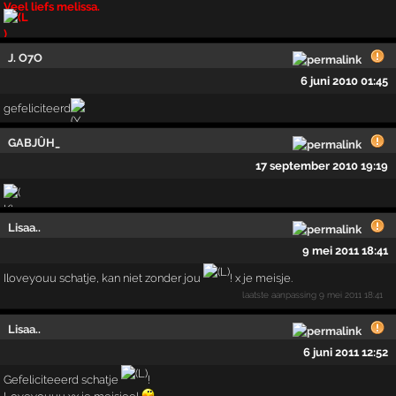
Veel liefs melissa.
J. O7O
6 juni 2010 01:45
gefeliciteerd
GABJÛH_
17 september 2010 19:19
Lisaa..
9 mei 2011 18:41
Iloveyouu schatje, kan niet zonder jou
! x je meisje.
laatste aanpassing
9 mei 2011 18:41
Lisaa..
6 juni 2011 12:52
Gefeliciteeerd schatje
!