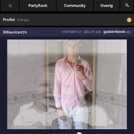
Jij
Partyflock
Community
Overig
🔍
Profiel
· 678454
vrienden
·
album
·
gastenboek
[M]aurice070
,17
,106
,197