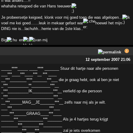
ff wat anders....!!
whahaha retegoed die van Hans teeuwen
Je probeersetje keigoed, klonk voor mij goed toen die was afgelopen...
Ik
voel me kei goed.......leuk in mekaar gefaxt war
hoewel het mijn
DING nie is...lachuhh...herrie van de 1ste klas..
Big
en
van mij
12 september 2007 21:06
_____****_____ ____**** _______ Stuur dit hartje naar alle personen
___***____***____***__ *** ____
__***________****_______***___ die je graag hebt, ook al ben je niet
_***__________**_________***__
_***__________IK__________***__ verliefd op die persoon
_***______________________***__
__***______MAG__JE_______***__ zelfs naar mij als je wilt.
___***__________________***___
____***______GRAAG____***____
______***____________***_______ Als je 4 hartjes terug krijgt
________***________***_________
__________***____***___________ zal je iets overkomen