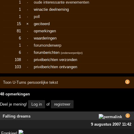
1
·
oude interessante evenementen
1
·
winactie deelneming
1
·
poll
15
×
geciteerd
81
·
opmerkingen
6
·
waarderingen
1
·
forumonderwerp
6
·
forumberichten
(
onderwerpenlijst
)
108
·
privéberichten verzonden
103
·
privéberichten ontvangen
Toon U-Turns persoonlijke tekst
48 opmerkingen
Deel je mening!
Log in
of
registreer
Falling dreams
9 augustus 2007 11:42
Frankiee!