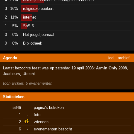
3
16%
religieuze boeken.
2
11%
internet
1
5%
SbS 6
0
0%
Het jeugd journaal
0
0%
Bibliotheek
Agenda
ical
·
archief
Laatst bezochte feest was op zaterdag 19 april 2008:
Armin Only 2008
,
Jaarbeurs
,
Utrecht
toon archief, 6 evenementen
Statistieken
5846
·
pagina's bekeken
1
·
foto
2
vrienden
6
·
evenementen bezocht