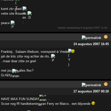
komt zkr goed
vette site trouwes
peace
laatste aanpassing
9 augustus 2007 11:43
14 augustus 2007 16:45
Frankiej.. Salaam Aleikum, voorspoed & Vrede
jah de kits zitte nog achter de rits..
..maar doar zitte ze goe!
met jou ook alles flex?
Gr.NiXy
17 augustus 2007 00:18
HAVE MAX FUN SUNDAY
...
Scoor nog fff handtekening van Ferry en Marco.. een blijvende