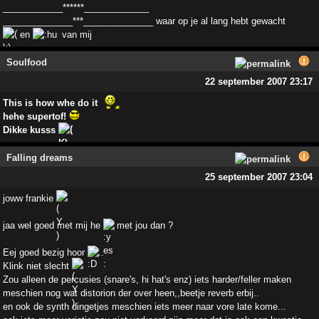
____________******_____________
______________***______________ waar op je al lang hebt gewacht
en
van mij
Soulfood
22 september 2007 23:17
This is how whe do it
hehe supertof!
Dikke kusss
Falling dreams
25 september 2007 23:04
joww frankie
jaa wel goed met mij he
met jou dan ?
Eej goed bezig hoor
..
Klink niet slecht
Zou alleen de percusies (snare's, hi hat's enz) iets harder/feller maken
meschien nog wat distorion der over heen,,beetje reverb erbij..
en ook de synth dingetjes meschien iets meer naar vore late kome...