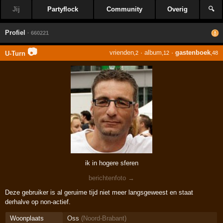
Jij
Partyflock
Community
Overig
🔍
Profiel
· 660221
📷
vrienden
·
album
·
gastenboek
U-Turn
,2
,12
,48
ik in hogere sferen
berichtenfoto →
Deze gebruiker is al geruime tijd niet meer langsgeweest en staat
derhalve op non-actief.
Woonplaats
Oss
(
Noord-Brabant
)