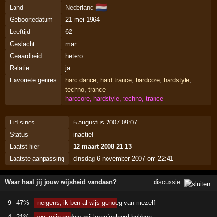
🇳🇱
Land
Nederland
Geboortedatum
21 mei 1964
Leeftijd
62
Geslacht
man
Geaardheid
hetero
Relatie
ja
Favoriete genres
hard dance
,
hard trance
,
hardcore
,
hardstyle
,
techno
,
trance
hardcore, hardstyle, techno, trance
Lid sinds
5 augustus 2007 09:07
Status
inactief
Laatst hier
12 maart 2008 21:13
Laatste aanpassing
dinsdag 6 november 2007 om 22:41
Waar haal jij jouw wijsheid vandaan?
discussie
9
47%
nergens, ik ben al wijs genoeg van mezelf
4
21%
wat mijn ouders mij leren/geleerd hebben.