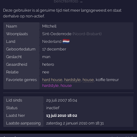
berichtenfoto →
Deze gebruiker is al geruime tijd niet meer langsgeweest en staat
derhalve op non-actief.
Naam
Mitchell
Woonplaats
Sint-Oedenrode
(
Noord-Brabant
)
🇳🇱
Land
Nederland
Geboortedatum
17 december
Geslacht
man
Geaardheid
hetero
Relatie
nee
Favoriete genres
hard house
,
hardstyle
,
house
, koffie terreur
hardstyle, house
Lid sinds
29 juli 2007 16:04
Status
inactief
Laatst hier
13 juli 2010 18:02
Laatste aanpassing
zaterdag 2 januari 2010 om 18:31