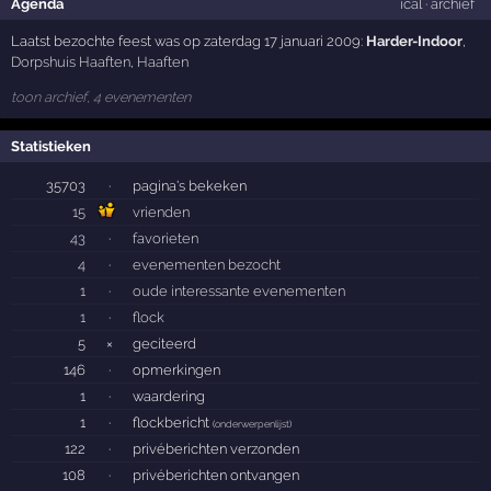
Agenda
ical
·
archief
Laatst bezochte feest was op zaterdag 17 januari 2009:
Harder-Indoor
,
Dorpshuis Haaften
,
Haaften
toon archief, 4 evenementen
Statistieken
35703
·
pagina's bekeken
15
vrienden
43
·
favorieten
4
·
evenementen bezocht
1
·
oude interessante evenementen
1
·
flock
5
×
geciteerd
146
·
opmerkingen
1
·
waardering
1
·
flockbericht
(
onderwerpenlijst
)
122
·
privéberichten verzonden
108
·
privéberichten ontvangen