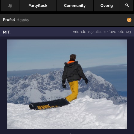
Jij
Partyflock
Community
Overig
🔍
Profiel
· 655985
vrienden
·
album
·
favorieten
MIT.
,15
,43