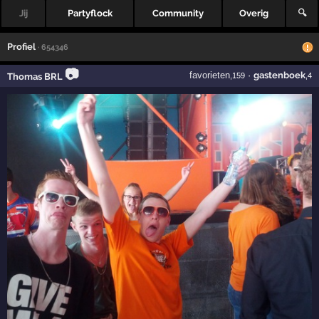
Jij
Partyflock
Community
Overig
🔍
Profiel
· 654346
📷
favorieten
·
gastenboek
Thomas BRL
,159
,4