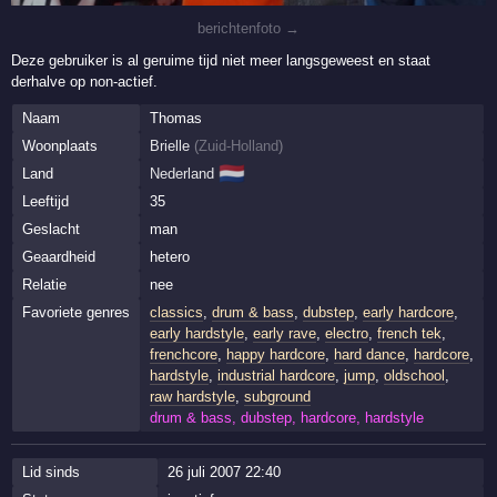
berichtenfoto →
Deze gebruiker is al geruime tijd niet meer langsgeweest en staat
derhalve op non-actief.
Naam
Thomas
Woonplaats
Brielle
(
Zuid-Holland
)
🇳🇱
Land
Nederland
Leeftijd
35
Geslacht
man
Geaardheid
hetero
Relatie
nee
Favoriete genres
classics
,
drum & bass
,
dubstep
,
early hardcore
,
early hardstyle
,
early rave
,
electro
,
french tek
,
frenchcore
,
happy hardcore
,
hard dance
,
hardcore
,
hardstyle
,
industrial hardcore
,
jump
,
oldschool
,
raw hardstyle
,
subground
drum & bass, dubstep, hardcore, hardstyle
Lid sinds
26 juli 2007 22:40