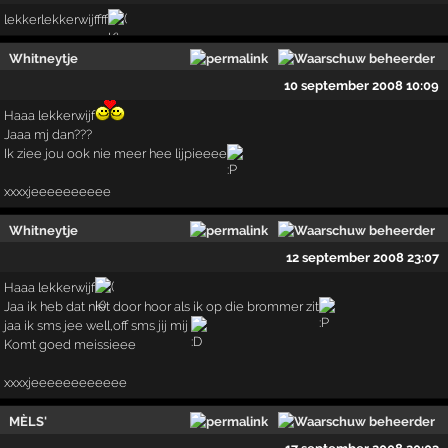
lekkerlekkerwijffff
Whitneytje
10 september 2008 10:09
Haaa lekkerwijf
Jaaa mj dan???
Ik ziee jou ook nie meer hee lijpieeee
xxxxjeeeeeeeeee
Whitneytje
12 september 2008 23:07
Haaa lekkerwijf
Jaa ik heb dat niet door hoor als ik op die brommer zit
jaa ik sms jee well,off sms jij mij
Komt goed meissieee
xxxxjeeeeeeeeeeee
MÈLS'