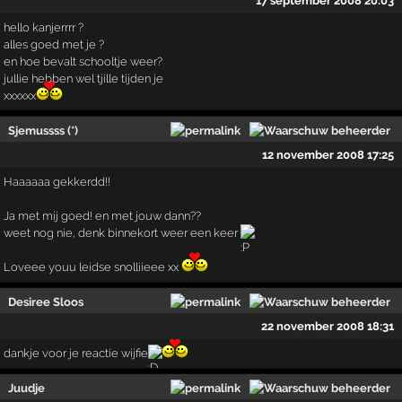
17 september 2008 20:03
hello kanjerrrr ?
alles goed met je ?
en hoe bevalt schooltje weer?
jullie hebben wel tjille tijden je
xxxxxx
Sjemussss (*)
12 november 2008 17:25
Haaaaaa gekkerdd!!
Ja met mij goed! en met jouw dann??
weet nog nie, denk binnekort weer een keer
Loveee youu leidse snolliieee xx
Desiree Sloos
22 november 2008 18:31
dankje voor je reactie wijfie
Juudje