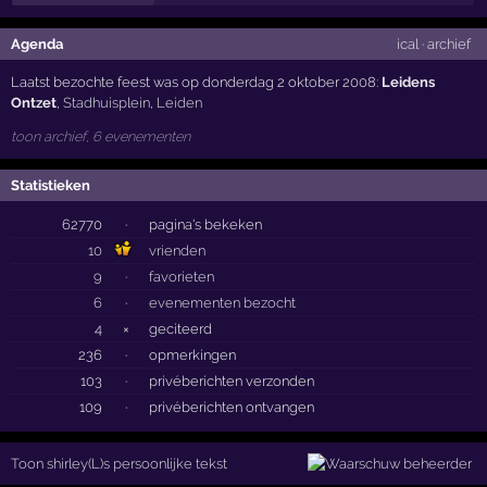
Agenda
ical
·
archief
Laatst bezochte feest was op donderdag 2 oktober 2008:
Leidens
Ontzet
,
Stadhuisplein
,
Leiden
toon archief, 6 evenementen
Statistieken
62770
·
pagina's bekeken
10
vrienden
9
·
favorieten
6
·
evenementen bezocht
4
×
geciteerd
236
·
opmerkingen
103
·
privéberichten verzonden
109
·
privéberichten ontvangen
Toon shirley(L)s persoonlijke tekst