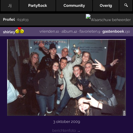
Jij
Partyflock
Community
Overig
🔍
Profiel
· 653833
vrienden
·
album
·
favorieten
·
gastenboek
shirley
,10
,42
,9
,130
3 oktober 2009
berichtenfoto →