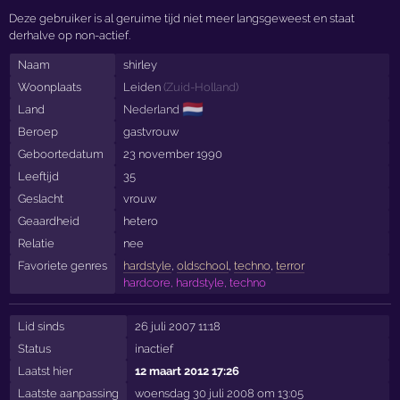
Deze gebruiker is al geruime tijd niet meer langsgeweest en staat
derhalve op non-actief.
Naam
shirley
Woonplaats
Leiden
(
Zuid-Holland
)
🇳🇱
Land
Nederland
Beroep
gastvrouw
Geboortedatum
23 november 1990
Leeftijd
35
Geslacht
vrouw
Geaardheid
hetero
Relatie
nee
Favoriete genres
hardstyle
,
oldschool
,
techno
,
terror
hardcore, hardstyle, techno
Lid sinds
26 juli 2007 11:18
Status
inactief
Laatst hier
12 maart 2012 17:26
Laatste aanpassing
woensdag 30 juli 2008 om 13:05