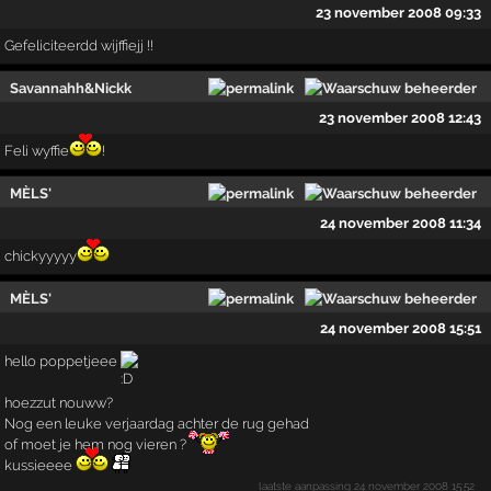
23 november 2008 09:33
Gefeliciteerdd wijffiejj !!
Savannahh&Nickk
23 november 2008 12:43
Feli wyffie
!
MÈLS'
24 november 2008 11:34
chickyyyyy
MÈLS'
24 november 2008 15:51
hello poppetjeee
hoezzut nouww?
Nog een leuke verjaardag achter de rug gehad
of moet je hem nog vieren ?
kussieeee
laatste aanpassing
24 november 2008 15:52