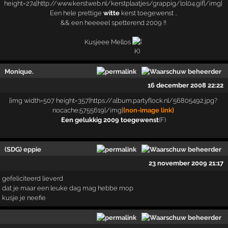
Een hele prettige
witte
kerst toegewenst ..
&& een heeeeel spetterend 2009 !!
Kusjeee Mellos
Monique.
16 december 2008 22:22
[img width=507 height=357]https://album.partyflock.nl/56805492.jpg?
nocache;5755619[/img]
{non-image link}
Een gelukkig 2009 toegewenst
(F)
(SDG) eppie
23 november 2009 21:17
gefeliciteerd lieverd
dat je maar een leuke dag mag hebbe mop
kusje je neefie