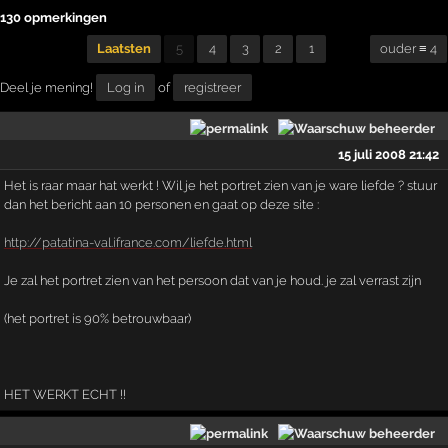
130 opmerkingen
Laatsten
5
4
3
2
1
ouder ≡ 4
Deel je mening!
Log in
of
registreer
15 juli 2008 21:42
Het is raar maar hat werkt ! Wil je het portret zien van je ware liefde ? stuur
dan het bericht aan 10 personen en gaat op deze site :
http://patatina-val.ifrance.com/liefde.html
Je zal het portret zien van het persoon dat van je houd. je zal verrast zijn
(het portret is 90% betrouwbaar)
HET WERKT ECHT !!