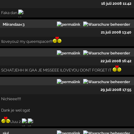
16 juli 2008 11:42
Faka dan..
Miirandaa<3
21 juli 2008 13:40
Iloveyou2 my queenspacer!!!
22 juli 2008 16:42
SCHATJEHH IK GAA JE MISSEEE ILOVEYOU DONT FORGET IT
29 juli 2008 17:55
Nichieee!!!!
Dank je wel sgat
Uuu 2
sjul