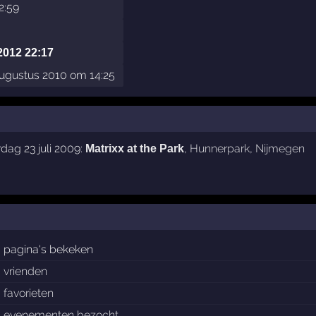
22:59
2012 22:17
ugustus 2010 om 14:25
dag 23 juli 2009:
,
Hunnerpark
,
Nijmegen
Matrixx at the Park
pagina's bekeken
vrienden
favorieten
evenementen bezocht