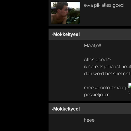
ewa pik alles goed
-Mokkeltyee!
MAatje!!
Alles goed??
ik spreek je haast nooi
dan word het snel chill
meekamotoetmaatje
pessietjoem.
-Mokkeltyee!
heee