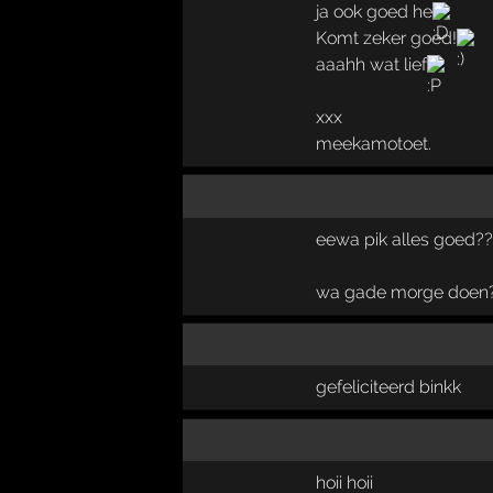
ja ook goed he
Komt zeker goed!
aaahh wat lief
xxx
meekamotoet.
eewa pik alles goed??
wa gade morge doen
gefeliciteerd binkk
hoii hoii