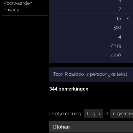
Voorwaarden
7
·
Privacy
15
×
510
·
4
·
2249
·
2230
·
Toon Ricardoo...s persoonlijke tekst
344 opmerkingen
Deel je mening!
Log in
of
registree
[J]ohan