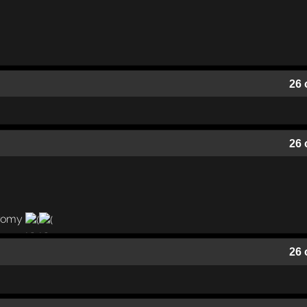
26 
26 
n romy
26 