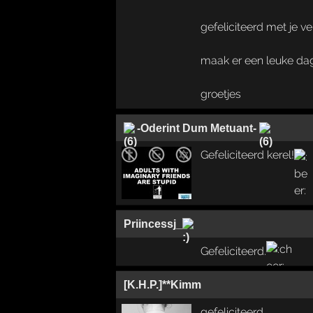
gefeliciteerd met je ve
maak er een leuke dag
groetjes
-Oderint Dum Metuant-
Gefeliciteerd kerel!
Priincessj_
Gefeliciteerd.
[K.H.P.]**Kimm
gefeliciteerd