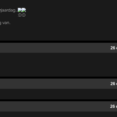
rjaardag...
 van..
26 
26 
26 