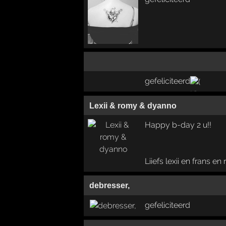
gefeliciteerd
Lexii & romy & dyanno
Happy b-day 2 u!!
Liiefs lexii en frans e
debresser,
gefeliciteerd