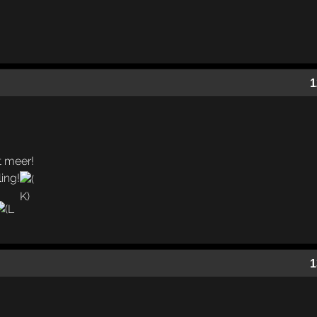
1
t meer!
ing!
1