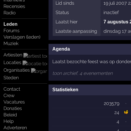
Lid sinds
19 juli 2007 
Recensies
Status
inactief
Radio
Laatst hier
7 augustus 
Leden
Forums
Laatste aanpassing
dinsdag 17 a
Verslagen (leden)
Muziek
Agenda
Artiesten
Laatst bezochte feest was op donder
Locaties
Organisaties
toon archief, 4 evenementen
Steden
Contact
Statistieken
Crew
Vacatures
203579
·
Donaties
24
Beleid
Help
4
·
Adverteren
4
·