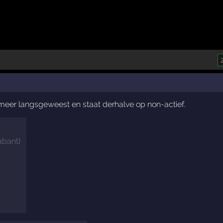
t meer langsgeweest en staat derhalve op non-actief.
abant
)