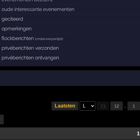
oude interessante evenementen
geciteerd
opmerkingen
flockberichten
(
onderwerpenlijst
)
privéberichten verzonden
privéberichten ontvangen
13
12
…
1
Laatsten
r
1