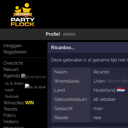
Profiel
· 649404
Inloggen
Ricardoo...
Registreren
Deze gebruiker is al geruime tijd nie
Overzicht
Nieuws
Naam
Ricardo
Agenda
Woonplaats
Uden
(
Noord-Br
nu & straks
🇳🇱
Land
Nederland
kaart
festivals
Geboortedatum
26 oktober
Winacties
WIN
Geslacht
man
Trends
Foto's
Relatie
nee
Video's
Interviews