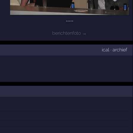
*****
berichtenfoto →
ical
·
archief