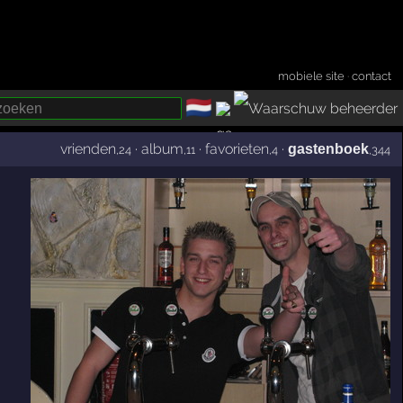
mobiele site
·
contact
🇳🇱
­
vrienden
·
album
·
favorieten
·
gastenboek
,24
,11
,4
,344