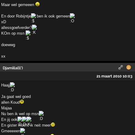
Maar wel gemeeen
En door Robijntje
ben ik ook gemeen
xD
allessgoefverder?
KOm op msn
doewwg
xx
Djamiila(ll')
21 maart 2010 10:03
Haajj
Ja gaat wel goed
allen Koud
Majaa
Nu ben ik wel op msn
En jij ook
En gister mocht ik neit meer
Gmeeeeen