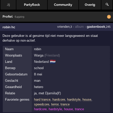
Jij
Partyflock
Community
Overig
🔍
Profiel
· 649209
vrienden
·
album
·
gastenboek
robin hc
,3
,245
Deze gebruiker is al geruime tijd niet meer langsgeweest en staat
derhalve op non-actief.
Naam
robin
Woonplaats
Warga
(
Friesland
)
🇳🇱
Land
Nederland
Beroep
school
Geboortedatum
8 mei
Geslacht
man
Geaardheid
hetero
Relatie
ja, met
Djamiila(ll')
Favoriete genres
hard trance
,
hardcore
,
hardstyle
,
house
,
speedcore
,
terror
,
trance
hardcore, hardstyle, house, trance