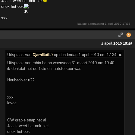
Jaa ik weet het ook niet
dnek het ook
xxx
laatste aanpassing
1 april 2010 17:35
4 april 2010 18:45
Uitspraak
van
Djamiila(ll')
op donderdag 1 april 2010 om 17:34:
▶
Uitspraak van robin hc op woensdag 31 maart 2010 om 19:40:
ik denkdat het de 1ste en laatste keer was
Houbedolet u??
xxx
lovee
OW grapje snap het al
Jaa ik weet het ook niet
dnek het ook