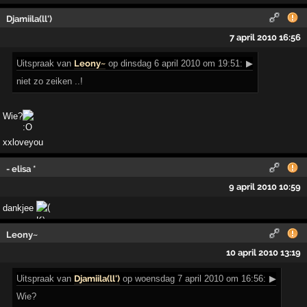
Djamiila(ll')
7 april 2010 16:56
Uitspraak
van
Leony~
op dinsdag 6 april 2010 om 19:51:
▶
niet zo zeiken ..!
Wie?
xxloveyou
- elisa *
9 april 2010 10:59
dankjee
Leony~
10 april 2010 13:19
Uitspraak
van
Djamiila(ll')
op woensdag 7 april 2010 om 16:56:
▶
Wie?