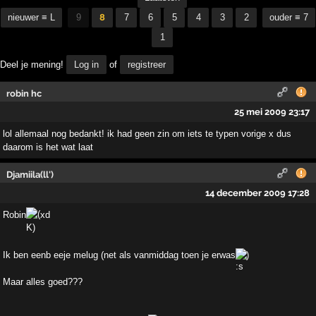
nieuwer ≡ L
9
8
7
6
5
4
3
2
ouder ≡ 7
1
Deel je mening!
Log in
of
registreer
robin hc
25 mei 2009 23:17
lol allemaal nog bedankt! ik had geen zin om iets te typen vorige x dus
daarom is het wat laat
Djamiila(ll')
14 december 2009 17:28
Robin
xd
Ik ben eenb eeje melug (net als vanmiddag toen je erwas
)
Maar alles goed???