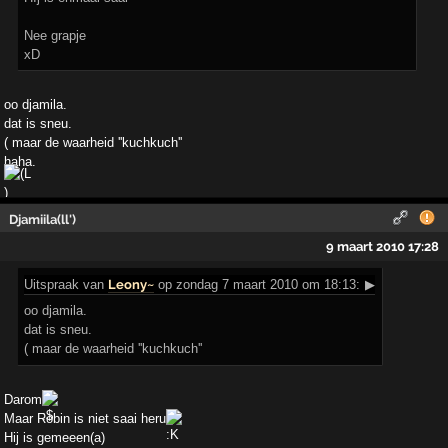
Nee grapje
xD
oo djamila.
dat is sneu.
( maar de waarheid ''kuchkuch''
haha.
Djamiila(ll')
9 maart 2010 17:28
Uitspraak
van
Leony~
op zondag 7 maart 2010 om 18:13:
▶
oo djamila.
dat is sneu.
( maar de waarheid ''kuchkuch''
Darom
Maar Robin is niet saai heru
Hij is gemeeen(a)