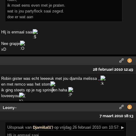
ik moet eens even met je praten.
wat is jou partyflock saai zegxd.
doe er wat aan
HIj is enmaal saai
Nee grapje
xD
28 februari 2010 12:49
Robin gister was echt leeeeuk met jou djamila melissa ,,
en met remco was het stom
ik ging steets op je rug springen haha
loveeeyou
Leony~
7 maart 2010 18:13
Uitspraak
van
Djamiila(ll')
op vrijdag 26 februari 2010 om 10:57:
▶
HIj is enmaal saai