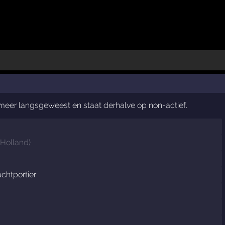
t meer langsgeweest en staat derhalve op non-actief.
Holland
)
chtportier