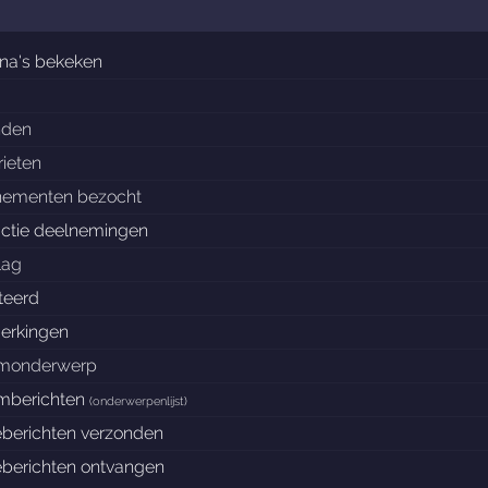
na's bekeken
nden
rieten
nementen bezocht
ctie deelnemingen
lag
teerd
erkingen
umonderwerp
umberichten
(
onderwerpenlijst
)
éberichten verzonden
éberichten ontvangen