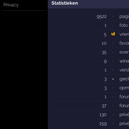
Statistieken
Privacy
9522
·
pagi
1
·
foto
5
vrie
10
·
favo
35
·
eve
9
·
wina
1
·
vers
3
×
geci
3
·
opm
1
·
for
37
·
for
130
·
priv
159
·
priv