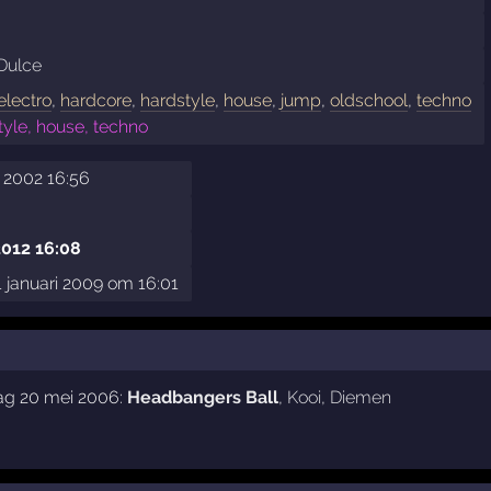
Dulce
electro
,
hardcore
,
hardstyle
,
house
,
jump
,
oldschool
,
techno
tyle, house, techno
 2002 16:56
2012 16:08
januari 2009 om 16:01
dag 20 mei 2006:
Headbangers Ball
,
Kooi
,
Diemen