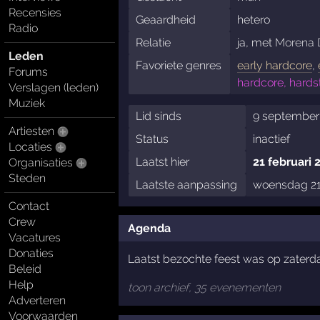
Recensies
Geaardheid
hetero
Radio
Relatie
ja, met
Morena 
Leden
Favoriete genres
early hardcore
,
Forums
hardcore, hards
Verslagen (leden)
Muziek
Lid sinds
9 september
Artiesten
Status
inactief
Locaties
Laatst hier
21 februari 
Organisaties
Steden
Laatste aanpassing
woensdag 21 
Contact
Crew
Agenda
Vacatures
Donaties
Laatst bezochte feest was op zater
Beleid
Help
toon archief, 35 evenementen
Adverteren
Voorwaarden