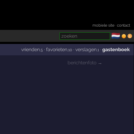
mobiele site
·
contact
🇳🇱
­
vrienden
·
favorieten
·
verslagen
·
gastenboek
,5
,10
,1
berichtenfoto →