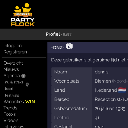
Profiel
· 6487
📷
Inloggen
-DNZ-
Registreren
Deze gebruiker is al geruime tijd nie
Overzicht
Nieuws
Naam
dennis
Agenda
Woonplaats
Diemen
(
Noord-
nu & straks
🇳🇱
kaart
Land
Nederland
festivals
Beroep
Receptionist/Na
Winacties
WIN
Trends
Geboortedatum
26 januari 1985
Foto's
Leeftijd
41
Video's
Interviews
Geslacht
man