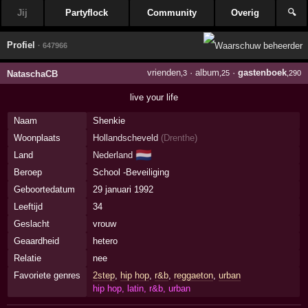
Jij
Partyflock
Community
Overig
🔍
Profiel
· 647966
vrienden
·
album
·
gastenboek
NataschaCB
,3
,25
,290
live your life
Naam
Shenkie
Woonplaats
Hollandscheveld
(
Drenthe
)
🇳🇱
Land
Nederland
Beroep
School -Beveiliging
Geboortedatum
29 januari 1992
Leeftijd
34
Geslacht
vrouw
Geaardheid
hetero
Relatie
nee
Favoriete genres
2step
,
hip hop
,
r&b
,
reggaeton
,
urban
hip hop, latin, r&b, urban