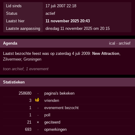
Lid sinds
17 juli 2007 22:18
Status
actief
Laatst hier
11 november 2025 20:43
Laatste aanpassing
dinsdag 11 november 2025 om 20:15
Agenda
ical
·
archief
Laatst bezochte feest was op zaterdag 4 juli 2009:
New Attraction
,
Zilvermeer
,
Groningen
toon archief, 1 evenement
Statistieken
258680
·
pagina's bekeken
3
vrienden
1
·
evenement bezocht
1
·
poll
21
×
geciteerd
693
·
opmerkingen