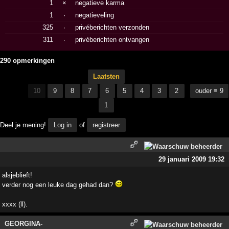
1
×
negatieve karma
1
·
negatieveling
325
·
privéberichten verzonden
311
·
privéberichten ontvangen
290 opmerkingen
Laatsten
10
9
8
7
6
5
4
3
2
ouder ≡ 9
1
Deel je mening!
Log in
of
registreer
29 januari 2009 19:32
alsjeblieft!
verder nog een leuke dag gehad dan?
xxxx (ll).
GEORGINA-