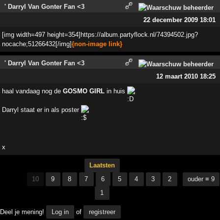
' Darryl Van Gonter Fan <3
22 december 2009 18:01
[img width=497 height=354]https://album.partyflock.nl/74394502.jpg?
nocache;51266432[/img]
{non-image link}
' Darryl Van Gonter Fan <3
12 maart 2010 18:25
haal vandaag nog de
GOSMO GIRL
in huis
Darryl staat er in als poster
x
Laatsten
10
9
8
7
6
5
4
3
2
ouder ≡ 9
1
Deel je mening!
Log in
of
registreer