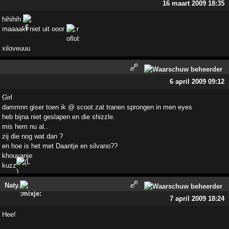
16 maart 2009 18:35
hihihih
maaaakt niet uit ooor
xiloveuuu
6 april 2009 09:12
Girl
dammnn giser toen ik @ scoot zat tranen sprongen in men eyes
heb bijna niet geslapen en die shizzle.
mis hem nu al..
zij die nog wat dan ?
en hoe is het met Daantje en silvano??
khouvanje
kuzz
Naty.
7 april 2009 18:24
Hee!