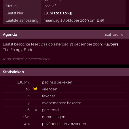
Status
inactief
Laatst hier
4 juni 2012 20:45
Laatste aanpassing
maandag 26 oktober 2009 om 11:45
Agenda
ical
·
archief
Laatst bezochte feest was op zaterdag 19 december 2009:
Flavours
,
The Energy
,
Budel
toon archief, 7 evenementen
Statistieken
186494
·
pagina's bekeken
16
vrienden
1
·
favoriet
7
·
evenementen bezocht
26
×
geciteerd
1811
·
opmerkingen
414
·
privéberichten verzonden