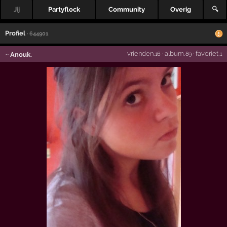
Jij
Partyflock
Community
Overig
🔍
Profiel
· 644901
vrienden
·
album
·
favoriet
~ Anouk.
,16
,89
,1