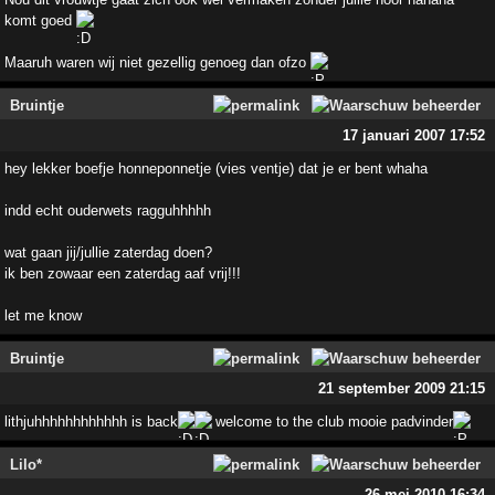
komt goed
Maaruh waren wij niet gezellig genoeg dan ofzo
Bruintje
17 januari 2007 17:52
hey lekker boefje honneponnetje (vies ventje) dat je er bent whaha
indd echt ouderwets ragguhhhhh
wat gaan jij/jullie zaterdag doen?
ik ben zowaar een zaterdag aaf vrij!!!
let me know
Bruintje
21 september 2009 21:15
lithjuhhhhhhhhhhhh is back
welcome to the club mooie padvinder
Lilo*
26 mei 2010 16:34