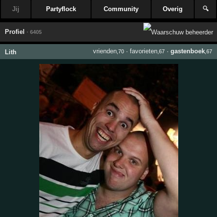
Jij
Partyflock
Community
Overig
🔍
Profiel
· 6405
vrienden
·
favorieten
·
gastenboek
Lith
,70
,67
,67