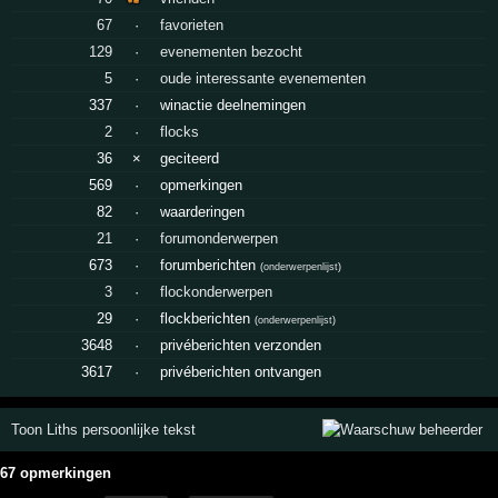
67
·
favorieten
129
·
evenementen bezocht
5
·
oude interessante evenementen
337
·
winactie deelnemingen
2
·
flocks
36
×
geciteerd
569
·
opmerkingen
82
·
waarderingen
21
·
forumonderwerpen
673
·
forumberichten
(
onderwerpenlijst
)
3
·
flockonderwerpen
29
·
flockberichten
(
onderwerpenlijst
)
3648
·
privéberichten verzonden
3617
·
privéberichten ontvangen
Toon Liths persoonlijke tekst
67 opmerkingen