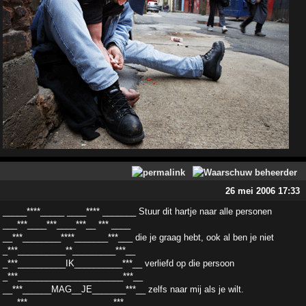
26 mei 2006 17:33
_____****_____ ____**** _______ Stuur dit hartje naar alle personen
___***____***____***__ *** ____
__***________****_______***___ die je graag hebt, ook al ben je niet
_***__________**_________***__
_***__________IK__________***__ verliefd op die persoon
_***______________________***__
__***______MAG__JE_______***__ zelfs naar mij als je wilt.
___***__________________***___