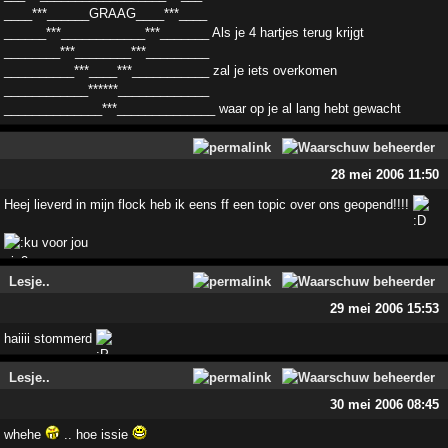
____***______GRAAG____***____
______***____________***_______ Als je 4 hartjes terug krijgt
________***________***_________
__________***____***___________ zal je iets overkomen
____________******_____________
______________***______________ waar op je al lang hebt gewacht
28 mei 2006 11:50
Heej lieverd in mijn flock heb ik eens ff een topic over ons geopend!!!!
voor jou
Lesje..
29 mei 2006 15:53
haiiii stommerd
Lesje..
30 mei 2006 08:45
whehe
.. hoe issie