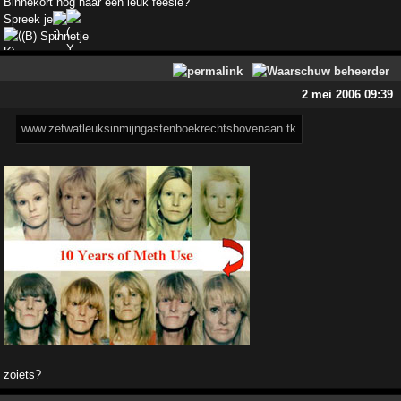
Binnekort nog naar een leuk feesie?
Spreek je
(B) Spinnetje
2 mei 2006 09:39
www.zetwatleuksinmijngastenboekrechtsbovenaan.tk
zoiets?