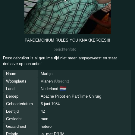
PANDEMONIUM RULES YOU KNAKKEROES!!!
berichtenfoto →
Deze gebruiker is al geruime tijd niet meer langsgeweest en staat
derhalve op non-actief.
Naam
Martijn
Woonplaats
Vianen
(
Utrecht
)
🇳🇱
Land
Nederland
Beroep
Apache Piloot en PartTime Chirurg
Geboortedatum
6 juni 1984
Leeftijd
42
Geslacht
man
Geaardheid
hetero
Relatie
ja, met
R(L)M