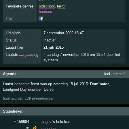
Favoriete genres
oldschool
,
terror
hardcore
Link
Lid sinds
7 september 2002 16:47
Status
inactief
Laatst hier
21 juli 2015
Laatste aanpassing
maandag 7 november 2016 om 13:54 door het
systeem
Agenda
ical
·
archief
Laatst bezochte feest was op zaterdag 18 juli 2015:
Dominator
,
Landgoed Duynenwater
,
Eersel
toon archief, 129 evenementen
Statistieken
± 159984
·
pagina's bekeken
70
vrienden