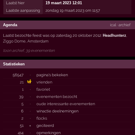
Laatst hier
19 maart 2023 12:01
Laatste aanpassing
zondag 19 maart 2023 om 11:57
Agenda
ical
·
archief
Laatst bezochte feest was op zaterdag 20 oktober 2012:
Headhunterz
,
Ziggo Dome
,
Amsterdam
toon archief, 39 evenementen
Statistieken
56547
·
pagina's bekeken
21
vrienden
1
·
favoriet
39
·
evenementen bezocht
5
·
oude interessante evenementen
6
·
winactie deelnemingen
2
·
flocks
51
×
geciteerd
414
·
opmerkingen