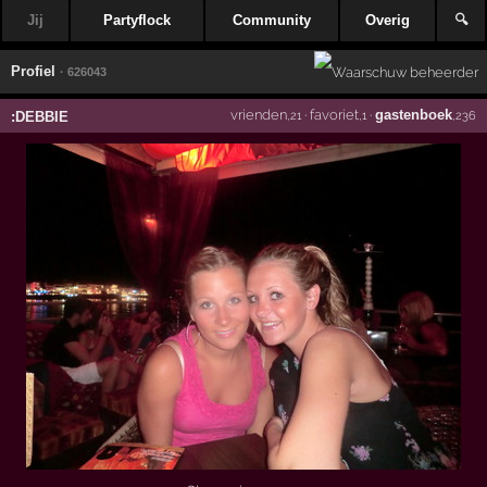
Jij
Partyflock
Community
Overig
🔍
Profiel
· 626043
vrienden
·
favoriet
·
gastenboek
:DEBBIE
,21
,1
,236