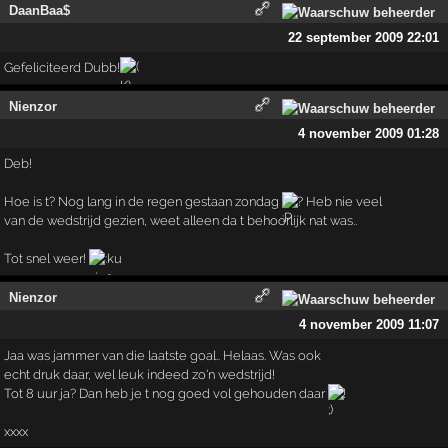
DaanBaa$
22 september 2009 22:01
Gefeliciteerd Dubb!
Nienzor
4 november 2009 01:28
Deb!
Hoe is t? Nog lang in de regen gestaan zondag
? Heb nie veel
van de wedstrijd gezien, weet alleen da t behoorlijk nat was..
Tot snel weer!
Nienzor
4 november 2009 11:07
Jaa was jammer van die laatste goal.. Helaas. Was ook
echt druk daar, wel leuk indeed zo'n wedstrijd!
Tot 8 uur ja? Dan heb je t nog goed vol gehouden daar
!
xxxx