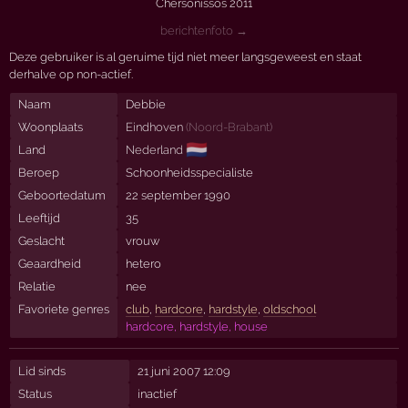
Chersonissos 2011
berichtenfoto →
Deze gebruiker is al geruime tijd niet meer langsgeweest en staat
derhalve op non-actief.
Naam
Debbie
Woonplaats
Eindhoven
(
Noord-Brabant
)
🇳🇱
Land
Nederland
Beroep
Schoonheidsspecialiste
Geboortedatum
22 september 1990
Leeftijd
35
Geslacht
vrouw
Geaardheid
hetero
Relatie
nee
Favoriete genres
club
,
hardcore
,
hardstyle
,
oldschool
hardcore, hardstyle, house
Lid sinds
21 juni 2007 12:09
Status
inactief