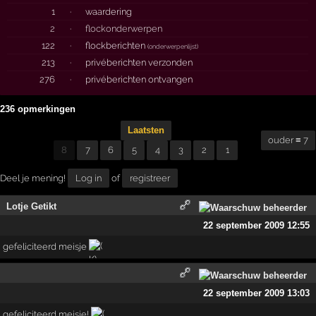
1
·
waardering
2
·
flockonderwerpen
122
·
flockberichten
(
onderwerpenlijst
)
213
·
privéberichten verzonden
276
·
privéberichten ontvangen
236 opmerkingen
Laatsten
ouder ≡ 7
8
7
6
5
4
3
2
1
Deel je mening!
Log in
of
registreer
Lotje Getikt
22 september 2009 12:55
gefeliciteerd meisje
22 september 2009 13:03
gefeliciteerd meisje!