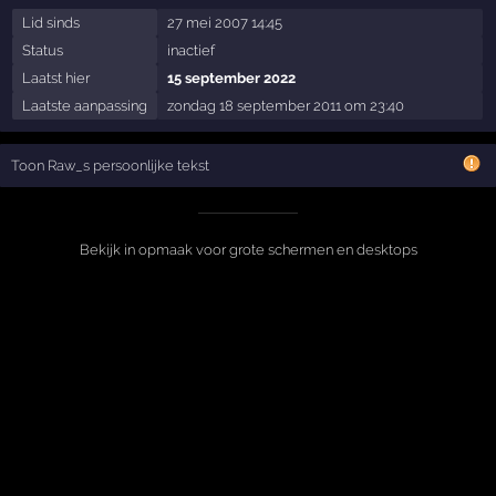
Lid sinds
27 mei 2007 14:45
Status
inactief
Laatst hier
15 september 2022
Laatste aanpassing
zondag 18 september 2011 om 23:40
Toon Raw_s persoonlijke tekst
Bekijk in opmaak voor grote schermen en desktops