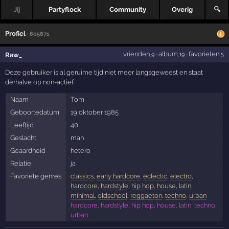
Jij
Partyflock
Community
Overig
🔍
Profiel
· 605871
vrienden
·
album
·
favorieten
Raw_
,9
,19
,5
Deze gebruiker is al geruime tijd niet meer langsgeweest en staat
derhalve op non-actief.
Naam
Tom
Geboortedatum
19 oktober 1985
Leeftijd
40
Geslacht
man
Geaardheid
hetero
Relatie
ja
Favoriete genres
classics
,
early hardcore
,
eclectic
,
electro
,
hardcore
,
hardstyle
,
hip hop
,
house
,
latin
,
minimal
,
oldschool
,
reggaeton
,
techno
,
urban
hardcore, hardstyle, hip hop, house, latin, techno,
urban