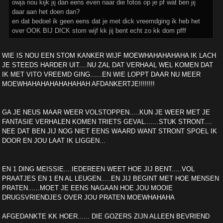
owja nou kijk jij dan eens even naar die fotos op je pf wat ben jij
daar aan het doen dan?
en dat bedoel ik geen eens dat je met dick vreemdging ik heb het
over OOK BIJ DICK stom wijf kk jij bent echt zo kk dom pfff
WIE IS NOU EEN STOM KANKER WIJF MOEWHAHAHAHAHA IK LACH
JE STEEDS HARDER UIT....NU ZAL DAT VERHAAL WEL KOMEN DAT
IK MET VITO VREEMD GING......EN WIE LOPPT DAAR NU MEER
MOEWHAHAHAHAHAHAHAH AFDANKERTJE!!!!!!!!
GA JE NEUS MAAR WEER VOLSTOPPEN.....KUN JE WEER MET JE
FANTASIE VERHALEN KOMEN TRIETS GEVAL.......STUK STRONT....
NEE DAT BEN JIJ NOG NIET EENS WAARD WANT STRONT SPOEL IK
DOOR EN JOU LAAT IK LIGGEN...
EN 1 DING MEISSIE....IEDEREEN WEET HOE JIJ BENT.....VOL
PRAATJES EN 1 EN AL LEUGEN.....EN JIJ BEGINT MET HOE MENSEN
PRATEN......MOET JE EENS NAGAAN HOE JOU MOOIE
DRUGSVRIENDJES OVER JOU PRATEN MOEWHAHAHA
AFGEDANKTE KK HOER...... DIE GOZERS ZIJN ALLEEN BEVRIEND