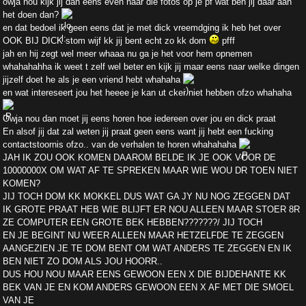
owja nou kijk jij dan eens even naar die fotos op je pf wat ben jij daar aan
het doen dan?
en dat bedoel ik geen eens dat je met dick vreemdging ik heb het over
OOK BIJ DICK stom wijf kk jij bent echt zo kk dom
pfff
jah en hij zegt wel meer whaaa nu ga je het voor hem opnemen
whahahahha ik weet t zelf wel beter en kijk jij maar eens naar welke dingen
jijzelf doet he als je een vriend hebt whahaha
en wat intereseert jou het heeee je kan ut cker niet hebben ofzo whahaha
Owja nou dan moet jij eens horen hoe iedereen over jou en dick praat
En alsof jij dat zal weten jij praat geen eens want jij hebt een fucking
contactstoornis ofzo.. van de verhalen te horen whahahaha
JAH IK ZOU OOK KOMEN DAAROM BELDE IK JE OOK VOOR DE
10000000X OM WAT AF TE SPREKEN MAAR WIE WOU DR TOEN NIET
KOMEN?
JIJ TOCH DOM KK MOKKEL DUS WAT GA JY NU NOG ZEGGEN DAT
IK GROTE PRAAT HEB WIE BLIJFT ER NOU ALLEEN MAAR STOER 8R
ZE COMPUTER EEN GROTE BEK HEBBEN???????/ JIJ TOCH
EN JE BEGINT NU WEER ALLEEN MAAR HETZELFDE TE ZEGGEN
AANGEZIEN JE TE DOM BENT OM WAT ANDERS TE ZEGGEN EN IK
BEN NIET ZO DOM ALS JOU HOORR..
DUS HOU NOU MAAR EENS GEWOON EEN X DIE BIJDEHANTE KK
BEK VAN JE EN KOM ANDERS GEWOON EEN X AF MET DIE SMOEL
VAN JE