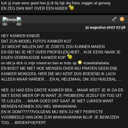
kyk jij maar eens goed hoe jij dr bij ligt die fotos zeggen al genoeg
EN ZEG DAN WAT OVER EEN ANDER
Netje
31 augustus 2007 07:58
HEY KANKER KINDJE
DAT ZIJN MODEL FOTO'S KANKER KUT
JIJ MOCHT WILLEN DAT JE ZOIETS ZOU KUNNEN MAKEN
EN IDD NU JE HET OVER PROFIELEN HEBT....KIJK EENS NAAR JE
EIGEN VERDRUGSDE KANKER KOP
en idd ja dick is mijn vriend en ben er trots op
moewhahahaha
EN BOEIT ME NIET HOE MENSEN OVER MIJ PRATEN GEEN ENE
KANKER MONGOOL HIER DIE MIJ KENT DUS BOEIEND IK LACH
ALLEEN MAAR HARDER.....EN AL HELEMAAL OM JOU HUILEBAL.....
NEE JIJ HAD EEN GROTE KANKER BEK....MAAR WEET JE IK GA ER
NIET EENS MEER OP IN WANT JE PROBEERD JEZELF ER TOG UIT
TE LULLEN......MAAR GOED DAT GAAT JE NIET LUKKEN WANT
MENSEN KENNEN JOU WEL WHAHAHAHA
EN IK DOM??????VOLGENS MIJ BEN JIJ HET PERFECTE
VOORBEELD VAN DOM ZIJN WHAHAHAHAHA BLIJF JE BEWIJZEN
TOG.....BROEKPOEPERT