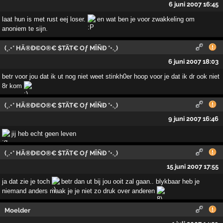
6 juni 2007 16:45
laat hun is met rust eej loser.
en wat ben je voor zwakkeling om
anoniem te sijn.
(¸.•* HÄ®Ð©O®€ $TÄT€ Oƒ MÏÑÐ *•.¸)
6 juni 2007 18:03
betr voor jou dat ik ut nog niet weet stinkh0er hoop voor je dat ik dr ook niet
8r kom
(¸.•* HÄ®Ð©O®€ $TÄT€ Oƒ MÏÑÐ *•.¸)
9 juni 2007 16:46
jij heb echt geen leven
(¸.•* HÄ®Ð©O®€ $TÄT€ Oƒ MÏÑÐ *•.¸)
15 juni 2007 17:55
ja dat zie je toch
betr dan ut bij jou ooit zal gaan.. blykbaar heb je
niemand anders maak je je niet zo druk over anderen
Moelder