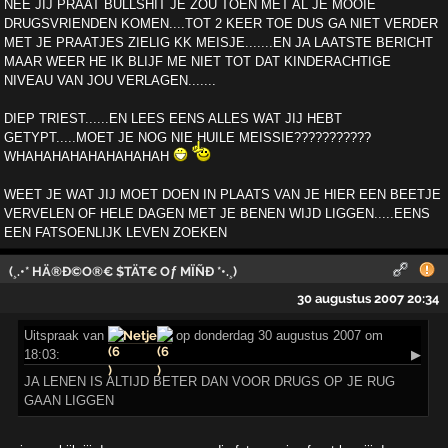
NEE JIJ PRAAT BULLSHIT JE ZOU TOEN MET AL JE MOOIE
DRUGSVRIENDEN KOMEN....TOT 2 KEER TOE DUS GA NIET VERDER
MET JE PRAATJES ZIELIG KK MEISJE.......EN JA LAATSTE BERICHT
MAAR WEER HE IK BLIJF ME NIET TOT DAT KINDERACHTIGE
NIVEAU VAN JOU VERLAGEN.......
DIEP TRIEST......EN LEES EENS ALLES WAT JIJ HEBT
GETYPT.....MOET JE NOG NIE HUILE MEISSIE???????????
WHAHAHAHAHAHAHAHAH
WEET JE WAT JIJ MOET DOEN IN PLAATS VAN JE HIER EEN BEETJE
VERVELEN OF HELE DAGEN MET JE BENEN WIJD LIGGEN.....EENS
EEN FATSOENLIJK LEVEN ZOEKEN
(¸.•* HÄ®Ð©O®€ $TÄT€ Oƒ MÏÑÐ *•.¸)
30 augustus 2007 20:34
Uitspraak
van
Netje
op donderdag 30 augustus 2007 om
18:03:
▶
JA LENEN IS ALTIJD BETER DAN VOOR DRUGS OP JE RUG
GAAN LIGGEN