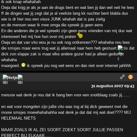
ik ook knap whahahah
Owja dat krijg je als je aan de drugs bent en wat ben jij dan wel neit he lees
ff de dingen wat jij zegt dat je al veelste lang kk nuchter bent blabla dus
wie is dr hier nou een vieze JUNK whahah dat is pas zielig
en de mensen waar ik mee omga die spreek jij geen eens
En die anderen die je wel spreekt zijn geen eens vrienden van mij dus wat
intereseert het mij hoe hun over mij praten
Owja en dat van vito wou je nu ook nog ontkennen??? whahaha nou lees
die smsjes maar eens trug wat jij allemaal naar hem heb gestuurt
tis dat
dick zon slappe zak is maar elke andere gozer had je alleen gedumpt
whahaha
maargoed..
ik spreek jou nog wel eens en dan niet over internet jahhhh
Netje
31 augustus 2007 09:43
meissie wat denk je nou dat ik bang ben voor een snotblaag zoals jij......
en wat voor mongolen zijn jullie vito was tog al bij dick geweest met die
mooie smsjes moewhahahahha wat denk je dat dat mij wat doet???? MIJ
HELEMAAL NIETS
MAAR ZOALS IK AL ZEI SOORT ZOEKT SOORT JULLIE PASSEN
PERFECT BIJ ELKAAR......