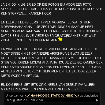
JA EN IDD IK LIG ER ZO OP DIE FOTO'S BIJ VOOR EEN FOTO
SESSIE......JIJ LIGT DAGELIJKS OP JE RUG ZODAT JE JE NEUS VOL
KEN STOPPEN......KANKER HOER
EN LEER JIJ EENS EERST TYPEN VOORDAT JE WAT STUURT
MOEWHAHAHAHAHA.....JE ZEGT WEL DINGEN MAAR JE HEBT
NERGENS VERSTAND VAN....HET ENIGE WAT JIJ KEN BEDENKEN IS
DAT JE EEN LUL IN JE VIEZE SMERIGE AFGEDANKTE KUT WILT
ZODAT JE NOG EEN LIJN KEN NEMEN
EN WAT BOEIT HET JOU DAT IK VREEM GING MONGOOLTJE....JE
MOET DINGEN NIET OP ANDERE AFSCHRUIVEN WAT JE ZELF
DOET......IEDEREEN ZEGT HET....MAAR ZIELIG MEISJE HIER BLIJFT
STUG VOLHOUDEN MOEWHAHAHAHA HOU JE ZIELIGE KANKER BEK
EENS OVER ANDERE EN GA EENS EEN LEVEN ZOEKEN.....ER WAS
AL NIETS VAN JE TERECHT GEKOMEN EN HET ZAL OOK ZEKER
NIETS WORDEN MET JOU....
EN KOM EENS MET IETS ORIGINEELS VAN JEZELF IPV ALLEEN
MAAR TYPEN WAT EEN ANDER ZEGT ZIELIG MEISJE
Uitspraak
van
(¸.•* HÄ®Ð©O®€ $TÄT€ Oƒ MÏÑÐ *•.¸)
op donderdag
30 augustus 2007 om 20:34:
▶