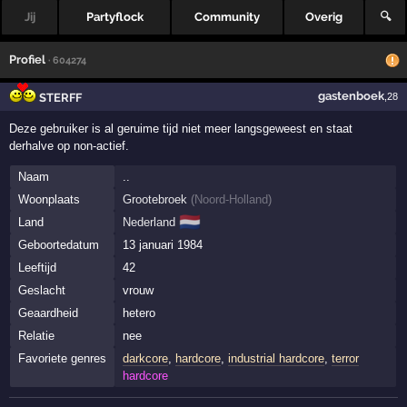
Jij
Partyflock
Community
Overig
🔍
Profiel
· 604274
gastenboek
STERFF
,28
Deze gebruiker is al geruime tijd niet meer langsgeweest en staat
derhalve op non-actief.
Naam
..
Woonplaats
Grootebroek
(
Noord-Holland
)
🇳🇱
Land
Nederland
Geboortedatum
13 januari 1984
Leeftijd
42
Geslacht
vrouw
Geaardheid
hetero
Relatie
nee
Favoriete genres
darkcore
,
hardcore
,
industrial hardcore
,
terror
hardcore