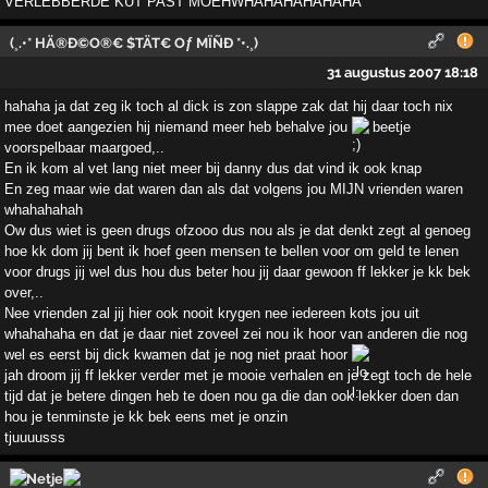
VERLEBBERDE KUT PAST MOEHWHAHAHAHAHAHA
(¸.•* HÄ®Ð©O®€ $TÄT€ Oƒ MÏÑÐ *•.¸)
31 augustus 2007 18:18
hahaha ja dat zeg ik toch al dick is zon slappe zak dat hij daar toch nix
mee doet aangezien hij niemand meer heb behalve jou
beetje
voorspelbaar maargoed,..
En ik kom al vet lang niet meer bij danny dus dat vind ik ook knap
En zeg maar wie dat waren dan als dat volgens jou MIJN vrienden waren
whahahahah
Ow dus wiet is geen drugs ofzooo dus nou als je dat denkt zegt al genoeg
hoe kk dom jij bent ik hoef geen mensen te bellen voor om geld te lenen
voor drugs jij wel dus hou dus beter hou jij daar gewoon ff lekker je kk bek
over,..
Nee vrienden zal jij hier ook nooit krygen nee iedereen kots jou uit
whahahaha en dat je daar niet zoveel zei nou ik hoor van anderen die nog
wel es eerst bij dick kwamen dat je nog niet praat hoor
jah droom jij ff lekker verder met je mooie verhalen en je zegt toch de hele
tijd dat je betere dingen heb te doen nou ga die dan ook lekker doen dan
hou je tenminste je kk bek eens met je onzin
tjuuuusss
Netje