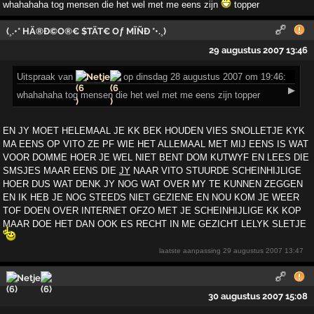
whahahaha tog mensen die het wel met me eens zijn
topper
(¸.•* HÄ®Ð©O®€ $TÄT€ Oƒ MÏÑÐ *•.¸)
29 augustus 2007 13:46
Uitspraak
van
Netje
op dinsdag 28 augustus 2007 om 19:46:
▶
whahahaha tog mensen die het wel met me eens zijn topper
EN JY MOET HELEMAAL JE KK BEK HOUDEN VIES SNOLLETJE KYK
MA EENS OP VITO ZE PF WIE HET ALLEMAAL MET MIJ EENS IS WAT
VOOR DOMME HOER JE WEL NIET BENT DOM KUTWYF EN LEES DIE
SMSJES MAAR EENS DIE
JY
NAAR VITO STUURDE SCHEINHIJLIGE
HOER DUS WAT DENK JY NOG WAT OVER MY TE KUNNEN ZEGGEN
EN IK HEB JE NOG STEEDS NIET GEZIENE EN NOU KOM JE WEER
TOF DOEN OVER INTERNET OFZO MET JE SCHEINHIJLIGE KK KOP
MAAR DOE HET DAN OOK ES RECHT IN ME GEZICHT LELYK SLETJE
laatste aanpassing
29 augustus 2007 13:47
Netje
30 augustus 2007 15:08