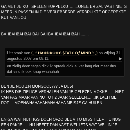
GA MET JE KUT SPELEN HUPPELKUT.......ONEE ER ZAL VAST NIETS
MEER IN PASSEN IN DIE VERLEBBERDE VERBRUIKTE OPGEREKTE
KUT VAN JOU
BAHBAHBAHBAHBAHBAHBAHBAHBAHBAH........
Uitspraak
van
(¸.•* HÄ®Ð©O®€ $TÄT€ Oƒ MÏÑÐ *•.¸)
op vrijdag 31
augustus 2007 om 09:11:
▶
en zielig doen tegen dick ik spreek dick al vet lang niet meer dus
dat vind ik ook knap whahahah
BEN JE NOU Z'N MONGOOL??? JA DUS!
IK HEB DIE ZIELIGE VERHALEN VAN JE GELEZEN MOKKEL.....NIET
VAN PAS MAAR VAN NU TOT 2 JAAR GELEDEN.......IK LACH ME
ROT.....MOEHWHAHAHAHAHAHAHA MEISJE GA HUILEN.........
EN GA WAT NUTTIGS DOEN OFZO BEL VITO MISS HEEFT IE NOG
EEN PAKJE......HIJ HEEFT DAN VAST WEL IETS WAT WEL IN JE