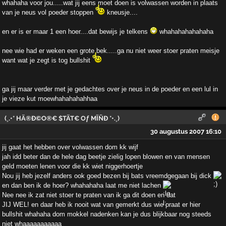
whahaha voor jou.....wat jij eens moet doen is volwassen worden in plaats
van je neus vol poeder stoppen
kneusje....
en er is er maar 1 een hoer....dat bewijs je telkens
whahahahahahaha
nee wie had er weken een grote bek.....ga nu niet weer stoer praten meisje
want wat je zegt is tog bullshit
ga jij maar verder met je gedachtes over je neus in de poeder en een lul in
je vieze kut moewhahahahahhaa
(¸.•* HÄ®Ð©O®€ $TÄT€ Oƒ MÏÑÐ *•.¸)
30 augustus 2007 16:10
jij gaat het hebben over volwassen dom kk wijf
jah idd beter dan de hele dag beetje zielig lopen blowen en van mensen
geld moeten lenen voor die kk wiet niggerhoertje
Nou jij heb jezelf anders ook goed bezen bij bats vreemdgegaan bij dick
en dan ben ik de hoer? whahahaha laat me niet lachen
Nee nee ik zat niet stoer te praten van ik ga dit doen en dat
JIJ WEL! en daar heb ik nooit wat van gemerkt dus wie praat er hier
bullshit whahaha dom mokkel nadenken kan je dus blijkbaar nog steeds
niet whaaaaaaaaaaa