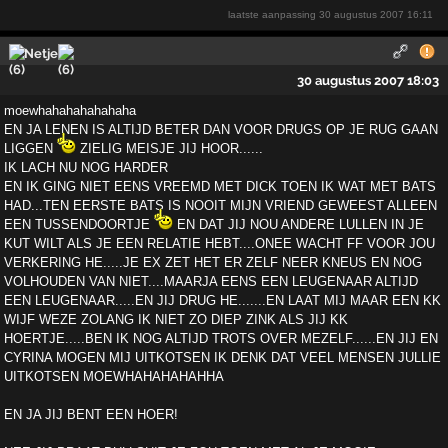
laatste aanpassing
30 augustus 2007 16:11
Netje
30 augustus 2007 18:03
moewhahahahahahaha
EN JA LENEN IS ALTIJD BETER DAN VOOR DRUGS OP JE RUG GAAN
LIGGEN
ZIELIG MEISJE JIJ HOOR......
IK LACH NU NOG HARDER
EN IK GING NIET EENS VREEMD MET DICK TOEN IK WAT MET BATS
HAD...TEN EERSTE BATS IS NOOIT MIJN VRIEND GEWEEST ALLEEN
EEN TUSSENDOORTJE
EN DAT JIJ NOU ANDERE LULLEN IN JE
KUT WILT ALS JE EEN RELATIE HEBT....ONEE WACHT FF VOOR JOU
VERKERING HE.....JE EX ZET HET ER ZELF NEER KNEUS EN NOG
VOLHOUDEN VAN NIET....MAARJA EENS EEN LEUGENAAR ALTIJD
EEN LEUGENAAR.....EN JIJ DRUG HE.......EN LAAT MIJ MAAR EEN KK
WIJF WEZE ZOLANG IK NIET ZO DIEP ZINK ALS JIJ KK
HOERTJE.....BEN IK NOG ALTIJD TROTS OVER MEZELF......EN JIJ EN
CYRINA MOGEN MIJ UITKOTSEN IK DENK DAT VEEL MENSEN JULLIE
UITKOTSEN MOEWHAHAHAHAHHA
EN JA JIJ BENT EEN HOER!