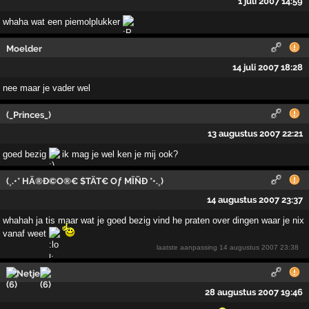
1 juli 2007 14:59
whaha wat een piemolplukker
Moelder
14 juli 2007 18:28
nee maar je vader wel
(_Princes_)
13 augustus 2007 22:21
goed bezig
ik mag je wel ken je mij ook?
(¸.•* HÄ®Ð©O®€ $TÄT€ Oƒ MÏÑÐ *•.¸)
14 augustus 2007 23:37
whahah ja tis maar wat je goed bezig vind he praten over dingen waar je nix
vanaf weet
laatste aanpassing
14 augustus 2007 23:38
Netje
28 augustus 2007 19:46