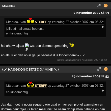
Moelder
9 november 2007 18:53
Uitspraak
van
STERFF
op zaterdag 27 oktober 2007 om 03:32:
▶
jullie zijn allemaal hoeren..
en kinderachtig
hahaha whajaaa
wat een domme opmerking
en als ik er dan op in ga: je bedoeld dus kinderhoeren? -_-'
laatste aanpassing
9 november 2007 18:54
(¸.•* HÄ®Ð©O®€ $TÄT€ Oƒ MÏÑÐ *•.¸)
29 november 2007 22:53
Uitspraak
van
STERFF
op zaterdag 27 oktober 2007 om 03:32:
▶
en kinderachtig
Jaa dat moet jij nodig zeggen, wie gaat er hier een profiel aanmaken en
domme berichtjes 8r laten maar niet ze naam dr bijzetten hahaha en dan