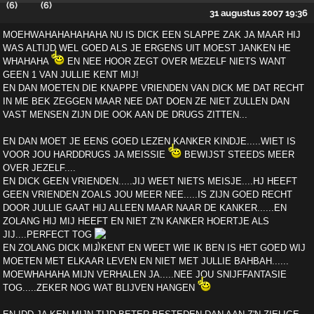
31 augustus 2007 19:36
MOEHWAHAHAHAHAHA NU IS DICK EEN SLAPPE ZAK JA MAAR HIJ
WAS ALTIJD WEL GOED ALS JE ERGENS UIT MOEST JANKEN HE
WHAHAHA
EN NEE HOOR ZEGT OVER MEZELF NIETS WANT
GEEN 1 VAN JULLIE KENT MIJ!
EN DAN MOETEN DIE KNAPPE VRIENDEN VAN DICK ME DAT RECHT
IN ME BEK ZEGGEN MAAR NEE DAT DOEN ZE NIET ZULLEN DAN
VAST MENSEN ZIJN DIE OOK AAN DE DRUGS ZITTEN...
EN DAN MOET JE EENS GOED LEZEN KANKER KINDJE.....WIET IS
VOOR JOU HARDDRUGS JA MEISSIE
BEWIJST STEEDS MEER
OVER JEZELF....
EN DICK GEEN VRIENDEN.....JIJ WEET NIETS MEISJE....HJ HEEFT
GEEN VRIENDEN ZOALS JOU MEER NEE.....IS ZIJN GOED RECHT
DOOR JULLIE GAAT HIJ ALLEEN MAAR NAAR DE KANKER......EN
ZOLANG HIJ MIJ HEEFT EN NIET Z'N KANKER HOERTJE ALS
JIJ....PERFECT TOG
EN ZOLANG DICK MIJ KENT EN WEET WIE IK BEN IS HET GOED WIJ
MOETEN MET ELKAAR LEVEN EN NIET MET JULLIE BAHBAH......
MOEWHAHAHA MIJN VERHALEN JA.....NEE JOU SNIJFFANTASIE
TOG.....ZEKER NOG WAT BLIJVEN HANGEN