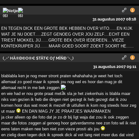
Netje
31 augustus 2007 08:18
EN TEGEN DICK EEN GROTE BEK HEBBEN OVER VITO......EN KIJK
WAT JE NU DOET.....ZEGT GENOEG OVER JOU ZELF....ECHT EEN
TRIEST MOKKEL JIJ......GROTE BEK OVER IEDEREEN....VIEZE
KONTEKRUIPER JIJ.......MAAR GOED SOORT ZOEKT SOORT HE......
(¸.•* HÄ®Ð©O®€ $TÄT€ Oƒ MÏÑÐ *•.¸)
31 augustus 2007 09:11
blablabla ken je nog meer stront praten whahahaha je weet het toch
allemaal zo goed maar ik spreek jou nog wel es hoor dan mag je dit
allemaal recht in me bek zeggen
en wie had er nou grote praat met ik sla je het ziekenhuis is blabla maar
niks van gezien ik heb die dingen niet gezegt ik heb gezegt dat ik zou
komen hoor dus wat moet ik mezelf dr uitlullen ik kom nog steeds hoor zeg
ut maar
EN DAN MAG JY JE PRAATJES WAARMAKEN
ja cker alleen op die foto dat je zo dr bij ligt waja dat zou ik ook zeggen
maar die fotos zeggen al genoeg hoor gatverdamme nee zon foto wil ik niet
eens laten maken nee ben niet zon vieze prosti als jou
en zielig doen tegen dick ik spreek dick al vet lang niet meer dus dat vind