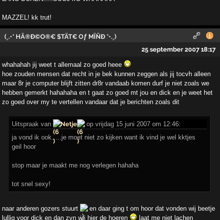
MAZZEL! kk trut!
(¸.•* HÄ®Ð©O®€ $TÄT€ Oƒ MÏÑÐ *•.¸)
25 september 2007 18:17
whahahah jij weet t allemaal zo goed heee
hoe zouden mensen dat recht in je bek kunnen zeggen als jij tocvh alleen
maar 8r je computer blijft zitten dr8r vandaab komen durf je niet zoals we
hebben gemerkt hahahaha en t gaat zo goed mt jou en dick en je weet het
zo goed over my te vertellen vandaar dat je berichten zoals dit
Uitspraak van
Netje
op vrijdag 15 juni 2007 om 12:46:
ja vond ik ook.....je moet niet zo kijken want ik vind je wel kktjes
geil hoor
stop maar je maakt me nog verlegen hahaha
tot snel sexy!
naar anderen gozers stuurt
en daar ging t om hoor dat vonden wij beetje
lullig voor dick en dan zyn wij hier de hoeren
laat me niet lachen