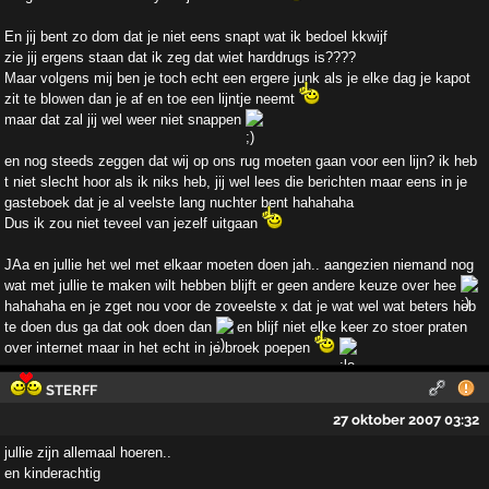
En jij bent zo dom dat je niet eens snapt wat ik bedoel kkwijf
zie jij ergens staan dat ik zeg dat wiet harddrugs is????
Maar volgens mij ben je toch echt een ergere junk als je elke dag je kapot
zit te blowen dan je af en toe een lijntje neemt
maar dat zal jij wel weer niet snappen
en nog steeds zeggen dat wij op ons rug moeten gaan voor een lijn? ik heb
t niet slecht hoor als ik niks heb, jij wel lees die berichten maar eens in je
gasteboek dat je al veelste lang nuchter bent hahahaha
Dus ik zou niet teveel van jezelf uitgaan
JAa en jullie het wel met elkaar moeten doen jah.. aangezien niemand nog
wat met jullie te maken wilt hebben blijft er geen andere keuze over hee
hahahaha en je zget nou voor de zoveelste x dat je wat wel wat beters heb
te doen dus ga dat ook doen dan
en blijf niet elke keer zo stoer praten
over internet maar in het echt in je broek poepen
STERFF
27 oktober 2007 03:32
jullie zijn allemaal hoeren..
en kinderachtig