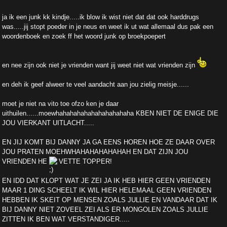
ja ik een junk kk kindje.....ik blow ik wist niet dat dat ook harddrugs
was.....jij stopt poeder in je neus en weet ik ut wat allemaal dus pak een
woordenboek en zoek ff het woord junk op broekpoepert
en nee zijn ook niet je vrienden want jij weet niet wat vrienden zijn
en deh ik geef alweer te veel aandacht aan jou zielig meisje......
moet je niet na vito toe ofzo ken je daar
uithuilen......moewhahahahahahahahahahaha KBEN NIET DE ENIGE DIE
JOU VIERKANT UITLACHT.....
EN JIJ KOMT BIJ DANNY JA GA EENS HOREN HOE ZE DAAR OVER
JOU PRATEN MOEHWHAHAHAHAHAHAH EN DAT ZIJN JOU
VRIENDEN HE
VETTE TOPPER!
EN IDD DAT KLOPT WAT JE ZEI JA IK HEB HIER GEEN VRIENDEN
MAAR 1 DING SCHEELT IK WIL HIER HELEMAAL GEEN VRIENDEN
HEBBEN IK SKEIT OP MENSEN ZOALS JULLIE EN VANDAAR DAT IK
BIJ DANNY NIET ZOVEEL ZEI ALS ER MONGOLEN ZOALS JULLIE
ZITTEN IK BEN WAT VERSTANDIGER.....