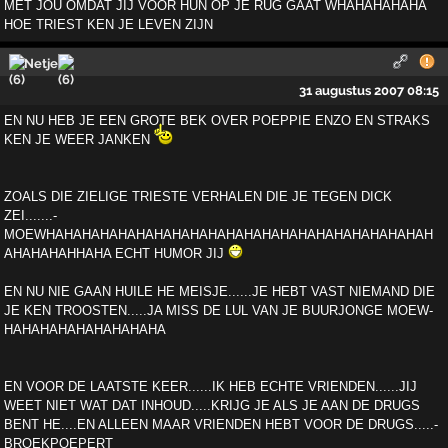
MET JOU OMDAT JIJ VOOR HUN OP JE RUG GAAT WHAHAHAHAHA
HOE TRIEST KEN JE LEVEN ZIJN
Netje
31 augustus 2007 08:15
EN NU HEB JE EEN GROTE BEK OVER POEPPIE ENZO EN ST­RAKS
KEN JE WEER JANKEN
ZOALS DIE ZIE­LIGE TRIESTE VERHALEN DIE JE TEGEN DICK
ZEI.......­
MOEWHAHAHAHAHAHAHAHAHAHAHAHAHAHAHAHAHAHAHAHAHAH
AHA­HAHAHHAHA ECHT HUMOR JIJ
EN NU NIE GAAN HU­ILE HE MEISJE......JE HEBT VAST NIEMAND DIE
JE KEN­ TROOSTEN.....JA MISS DE LUL VAN JE BUURJONGE MOEW­
HAHAHAHAHAHAHAHAHA
EN VOOR DE LAATSTE KEER...­...IK HEB ECHTE VRIENDEN......JIJ
WEET NIET WAT DA­T INHOUD.....KRIJG JE ALS JE AAN DE DRUGS
BENT HE.­...EN ALLEEN MAAR VRIENDEN HEBT VOOR DE DRUGS.....­
BROEKPOEPERT