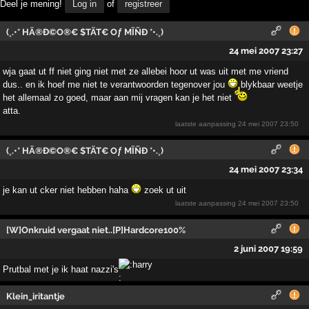
Deel je mening!
Log in
of
registreer
(¸.•* HÄ®Ð©O®€ $TÄT€ Oƒ MÏÑÐ *•.¸)
24 mei 2007 23:27
wja gaat ut ff niet ging niet met ze allebei hoor ut was uit met me vriend
dus.. en ik hoef me niet te verantwoorden tegenover jou
blykbaar weetje
het allemaal zo goed, maar aan mij vragen kan je het niet
atta.
laatste aanpassing
24 mei 2007 23:50
(¸.•* HÄ®Ð©O®€ $TÄT€ Oƒ MÏÑÐ *•.¸)
24 mei 2007 23:34
je kan ut cker niet hebben haha
zoek ut uit
laatste aanpassing
24 mei 2007 23:50
[W]Onkruid vergaat niet..[P]Hardcore100%
2 juni 2007 19:59
Prutbal met je ik haat nazzi's
Klein_iritantje