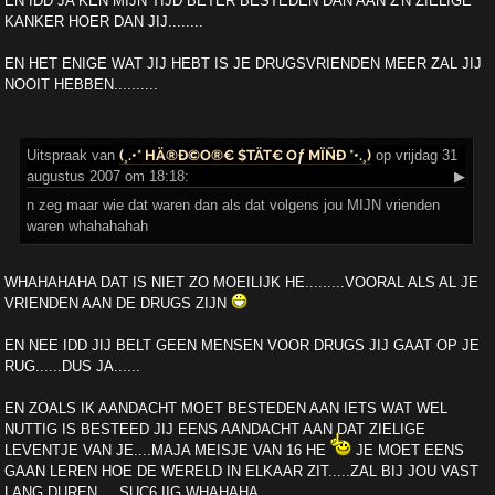
EN IDD JA KEN MIJN TIJD BETER BESTEDEN DAN AAN Z'N ZIELIGE
KANKER HOER DAN JIJ........
EN HET ENIGE WAT JIJ HEBT IS JE DRUGSVRIENDEN MEER ZAL JIJ
NOOIT HEBBEN..........
Uitspraak
van
(¸.•* HÄ®Ð©O®€ $TÄT€ Oƒ MÏÑÐ *•.¸)
op vrijdag 31
augustus 2007 om 18:18:
▶
n zeg maar wie dat waren dan als dat volgens jou MIJN vrienden
waren whahahahah
WHAHAHAHA DAT IS NIET ZO MOEILIJK HE.........VOORAL ALS AL JE
VRIENDEN AAN DE DRUGS ZIJN
EN NEE IDD JIJ BELT GEEN MENSEN VOOR DRUGS JIJ GAAT OP JE
RUG......DUS JA......
EN ZOALS IK AANDACHT MOET BESTEDEN AAN IETS WAT WEL
NUTTIG IS BESTEED JIJ EENS AANDACHT AAN DAT ZIELIGE
LEVENTJE VAN JE....MAJA MEISJE VAN 16 HE
JE MOET EENS
GAAN LEREN HOE DE WERELD IN ELKAAR ZIT.....ZAL BIJ JOU VAST
LANG DUREN.....SUC6 IIG WHAHAHA