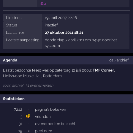
r&b
Lid sinds
19 april 2007 22:26
Status
inactief
Laatst hier
27 oktober 2011 18:21
Laatste aanpassing
donderdag 7 april 2011 om 04:40 door het
systeem
Agenda
ical
·
archief
Laatst bezochte feest was op zaterdag 12 juli 2008:
TMF Corner
,
Hollywood Music Hall
,
Rotterdam
toon archief, 31 evenementen
Statistieken
7242
·
pagina's bekeken
3
vrienden
31
·
evenementen bezocht
19
×
geciteerd