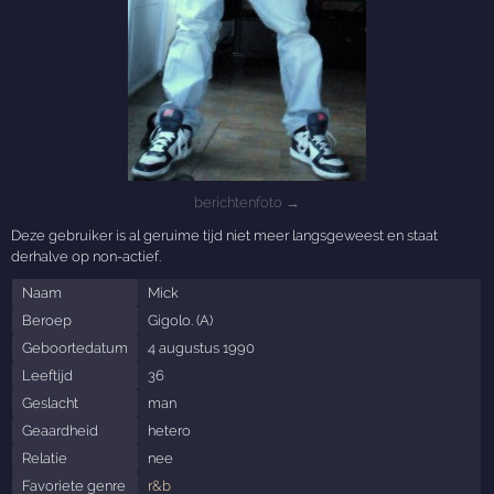
berichtenfoto →
Deze gebruiker is al geruime tijd niet meer langsgeweest en staat
derhalve op non-actief.
Naam
Mick
Beroep
Gigolo. (A)
Geboortedatum
4 augustus 1990
Leeftijd
36
Geslacht
man
Geaardheid
hetero
Relatie
nee
Favoriete genre
r&b