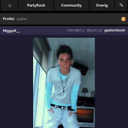
Jij
Partyflock
Community
Overig
🔍
Profiel
· 579812
vrienden
·
album
·
gastenboek
MiggeR__
,3
,26