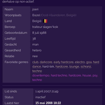
derhalve op non-actief.
Naam
joeri
Woonplaats
Bazel
(
Oost-Vlaanderen
,
België
)
🇧🇪
Land
België
Beroep
traiteur slager/kok
Geboortedatum
8 juli 1988
Leeftijd
38
Geslacht
man
Geaardheid
hetero
Relatie
nee
Favoriete genres
club
,
darkcore
,
early hardcore
,
electro
,
goa
,
hard
dance
, hard-tek,
hardcore
,
lounge
,
schranz
,
techno
downtempo, hard techno, hardcore, house, psy,
techno
Lid sinds
1 april 2007 21:49
Status
inactief
Laatst hier
15 mei 2008 18:22