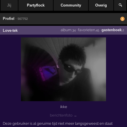
Jij
Partyflock
Community
Overig
🔍
Profiel
· 567752
album
·
favorieten
·
gastenboek
Love-tek
,34
,45
,2
ikke
berichtenfoto →
Deze gebruiker is al geruime tijd niet meer langsgeweest en staat