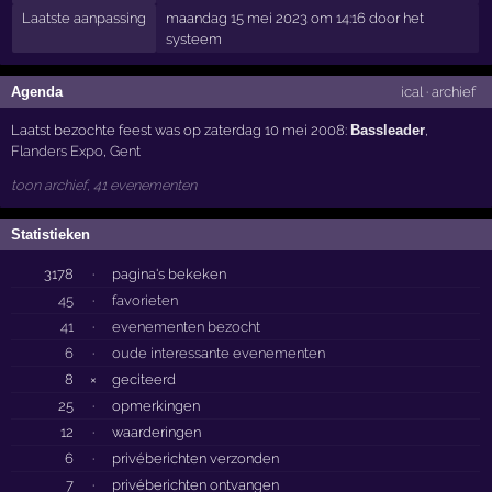
Laatste aanpassing
maandag 15 mei 2023 om 14:16 door het
systeem
Agenda
ical
·
archief
Laatst bezochte feest was op zaterdag 10 mei 2008:
Bassleader
,
Flanders Expo
,
Gent
toon archief, 41 evenementen
Statistieken
3178
·
pagina's bekeken
45
·
favorieten
41
·
evenementen bezocht
6
·
oude interessante evenementen
8
×
geciteerd
25
·
opmerkingen
12
·
waarderingen
6
·
privéberichten verzonden
7
·
privéberichten ontvangen