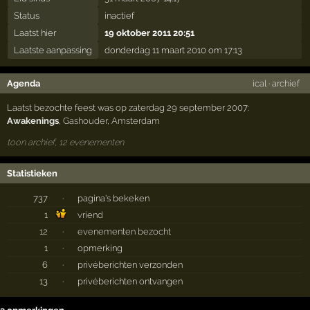
Status
inactief
Laatst hier
19 oktober 2011 20:51
Laatste aanpassing
donderdag 11 maart 2010 om 17:13
Agenda
ical
·
archief
Laatst bezochte feest was op zaterdag 29 september 2007:
Awakenings
,
Gashouder
,
Amsterdam
toon archief, 12 evenementen
Statistieken
737
·
pagina's bekeken
1
vriend
12
·
evenementen bezocht
1
·
opmerking
6
·
privéberichten verzonden
13
·
privéberichten ontvangen