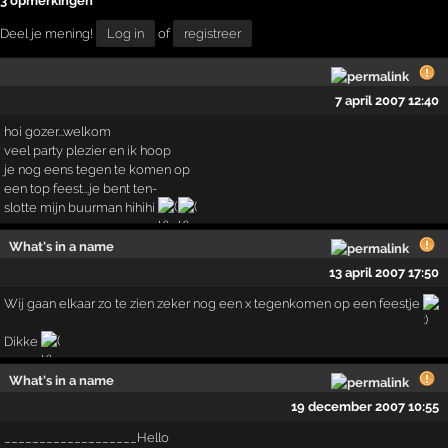
3 opmerkingen
Deel je mening!
Log in
of
registreer
7 april 2007 12:40
hoi gozer...welkom
veel party plezier en ik hoop
je nog eens tegen te komen op
een top feest...je bent ten-
slotte mijn buurman hihihi
What's in a name
13 april 2007 17:50
Wij gaan elkaar zo te zien zeker nog een x tegenkomen op een feestje
Dikke
What's in a name
19 december 2007 10:55
___________________Hello