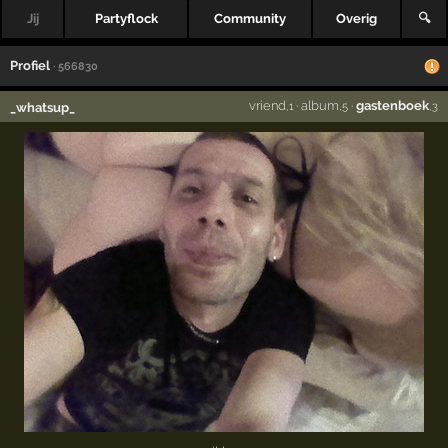
Jij
Partyflock
Community
Overig
🔍
Profiel
· 566830
vriend
·
album
·
gastenboek
_whatsup_
,1
,5
,3