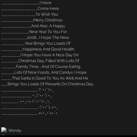
__________________I Have
_________________Come Here
________________To Wish You
_______________Merry Christmas
______________And Also, A Happy
_____________New Year To You For
____________2008... I Hope The New
___________Year Brings You Loads Of
__________Happiness And Good Health.
_________I Hope You Have A Nice Day On
________Christmas Day, Filled With Lots Of
_______Family Time.....And Of Course Eating
______Lots Of Nice Foods, And Candys. I Hope
_____That Santa Is Good To You As Well And He
___Brings You Loads Of Presants On Christmas Day
_________________.*(¨`•.•´¨)`•.¸
______________.`•.¸.(¨`•.•´¨) `•.¸.
________. ×`•.¸.•´×. (¨`•.•´¨)`•.¸`•.¸
_________________. .(¨`•.•´¨). .×`•.¸.
_________________,××`•.¸.•´×× .`•.
Wendy