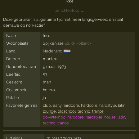
ikke
berichtenfoto →
Deze gebruiker is al geruime tijd niet meer langsgeweest en staat
derhalve op non-actief.
Naam
friso
Woonplaats
Spijkenisse
(
Zuid-Holland
)
🇳🇱
Land
Nederland
Beroep
monteur
Geboortedatum
9 maart 1973
Leeftijd
53
Geslacht
man
Geaardheid
hetero
Relatie
ja
Favoriete genres
club
,
early hardcore
,
hardcore
,
hardstyle
,
latin
,
lounge
,
oldschool
,
techno
,
trance
downtempo, hardcore, hardstyle, house, latin,
techno, trance
Lid sinds
31 maart 2007 14:17