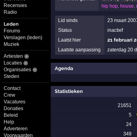
Recensies
hip hop, house, 
Radio
Lid sinds
23 maart 200
Leden
Status
inactief
Forums
Verslagen (leden)
21 februari 
Laatst hier
Muziek
Laatste aanpassing
zaterdag 20 
Artiesten
Locaties
Agenda
Organisaties
Steden
Contact
Statistieken
Crew
Vacatures
21651
Donaties
5
Beleid
Help
24
Adverteren
349
Voorwaarden