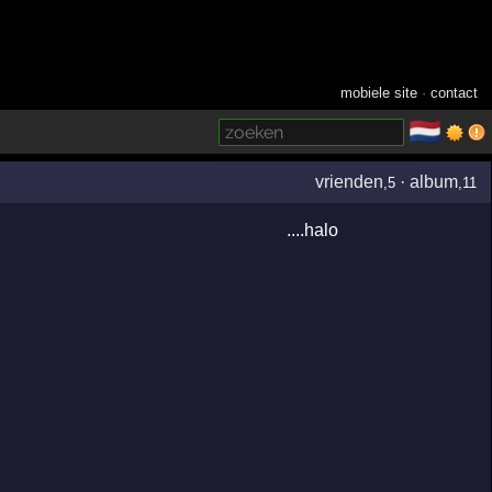
mobiele site
·
contact
🇳🇱
­
vrienden
·
album
,5
,11
....halo