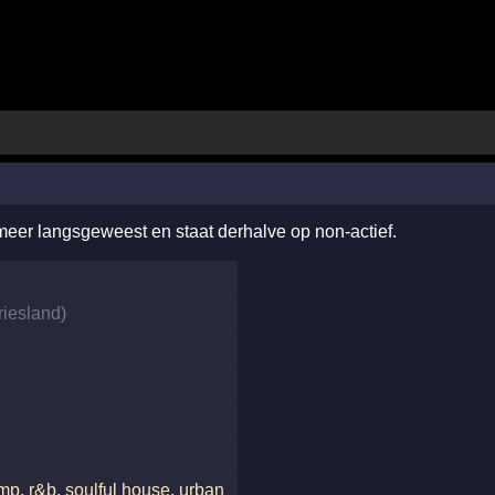
 meer langsgeweest en staat derhalve op non-actief.
riesland
)
ump
,
r&b
,
soulful house
,
urban