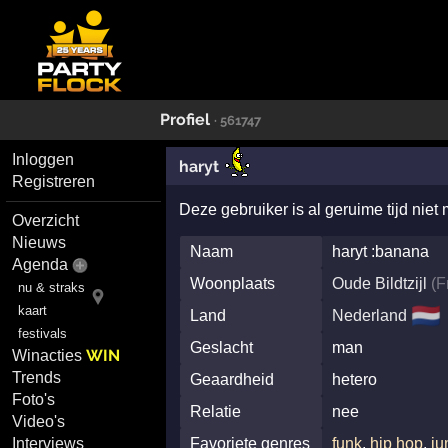
Profiel
· 561747
Inloggen
haryt
Registreren
Deze gebruiker is al geruime tijd niet
Overzicht
Nieuws
Naam
haryt :banana
Agenda
Woonplaats
Oude Bildtzijl
(
F
nu & straks
🇳🇱
kaart
Land
Nederland
festivals
Geslacht
man
WIN
Winacties
Trends
Geaardheid
hetero
Foto's
Relatie
nee
Video's
Interviews
Favoriete genres
funk
,
hip hop
,
j