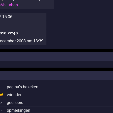
r&b, urban
7 15:06
2010 22:40
december 2008 om 13:39
·
pagina's bekeken
vrienden
×
geciteerd
·
opmerkingen