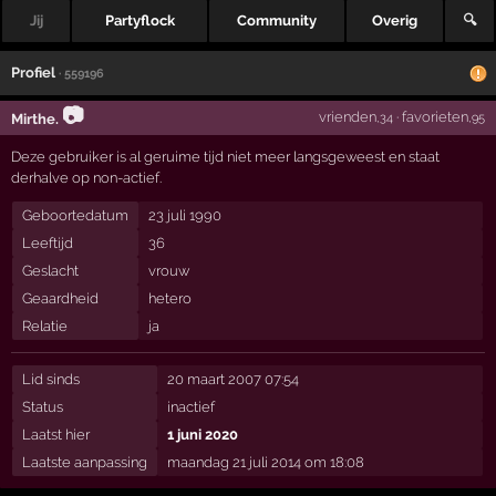
Jij
Partyflock
Community
Overig
🔍
Profiel
· 559196
📷
vrienden
·
favorieten
Mirthe.
,34
,95
Deze gebruiker is al geruime tijd niet meer langsgeweest en staat
derhalve op non-actief.
Geboortedatum
23 juli 1990
Leeftijd
36
Geslacht
vrouw
Geaardheid
hetero
Relatie
ja
Lid sinds
20 maart 2007 07:54
Status
inactief
Laatst hier
1 juni 2020
Laatste aanpassing
maandag 21 juli 2014 om 18:08