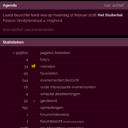
Agenda
ical
·
archief
Laatst bezochte feest was op maandag 12 februari 2018:
Het Stuiterbal
,
Pastoor Verstijnenstraat 4
,
Haghorst
toon archief, 244 evenementen
Statistieken
± 343602
·
pagina's bekeken
4
·
foto's
34
vrienden
95
·
favorieten
244
·
evenementen bezocht
26
·
oude interessante evenementen
4
·
winactie deelnemingen
52
×
geciteerd
792
·
opmerkingen
1
·
forumonderwerp
1
·
forumbericht
(
onderwerpenlijst
)