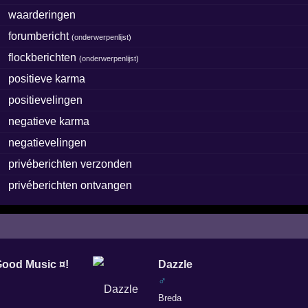
waarderingen
forumbericht
(
onderwerpenlijst
)
flockberichten
(
onderwerpenlijst
)
positieve karma
positievelingen
negatieve karma
negatievelingen
privéberichten verzonden
privéberichten ontvangen
Good Music ¤!
Dazzle
♂
Breda