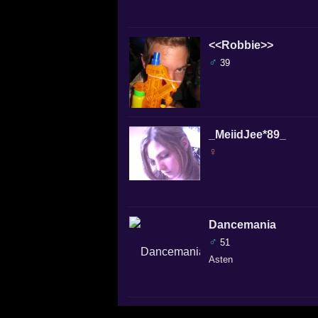
<<Robbie>>
♂
39
_MeiidJee*89_
♀
Dancemania
♂
51
Asten