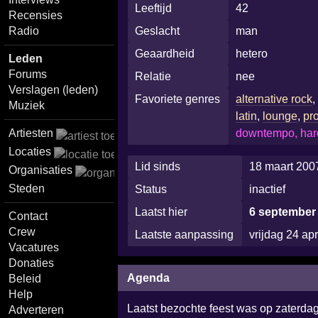
Leeftijd
42
Recensies
Geslacht
man
Radio
Geaardheid
hetero
Leden
Forums
Relatie
nee
Verslagen (leden)
Favoriete genres
alternative rock
Muziek
latin
,
lounge
,
pr
Artiesten
downtempo, hards
Locaties
Lid sinds
18 maart 200
Organisaties
Steden
Status
inactief
Laatst hier
6 september
Contact
Crew
Laatste aanpassing
vrijdag 24 ap
Vacatures
Donaties
Agenda
Beleid
Help
Laatst bezochte feest was op zaterda
Adverteren