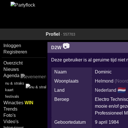
Profiel
· 557703
📷
Inloggen
D2W
Registreren
Deze gebruiker is al geruime tijd niet
Overzicht
Nieuws
Naam
Dominic
Agenda
Woonplaats
Helmond
(
Noord
nu & straks
🇳🇱
Land
Nederland
kaart
festivals
Beroep
Electro Technisc
Winacties
WIN
mooie en/of geze
Trends
Professioneel Mu
Foto's
Video's
Geboortedatum
9 april 1984
Interviews