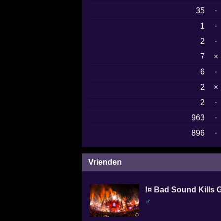
35
·
1
·
2
·
7
×
6
·
2
×
2
·
963
·
896
·
Vrienden
!¤ Bad Sound Kills 
♂