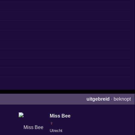
uitgebreid
·
beknopt
Miss Bee
♀
Utrecht