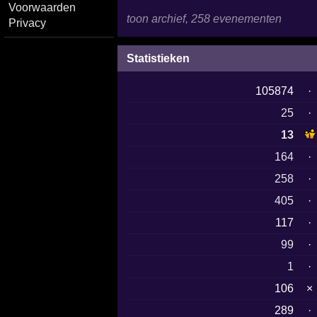
Voorwaarden
toon archief, 258 evenementen
Privacy
Statistieken
105874
·
25
·
13
164
·
258
·
405
·
117
·
99
·
1
·
106
×
289
·