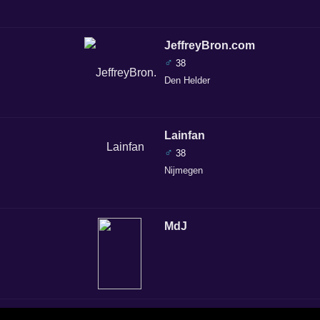
JeffreyBron.com
♂
38
Den Helder
Lainfan
♂
38
Nijmegen
MdJ