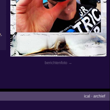
e
,
berichtenfoto →
ical
·
archief