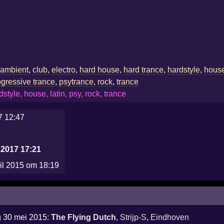
,
ambient
,
club
,
electro
,
hard house
,
hard trance
,
hardstyle
,
hous
ogressive trance
,
psytrance
,
rock
,
trance
tyle, house, latin, psy, rock, trance
7 12:47
 2017 17:21
ril 2015 om 18:19
g 30 mei 2015:
The Flying Dutch
,
Strijp-S
,
Eindhoven