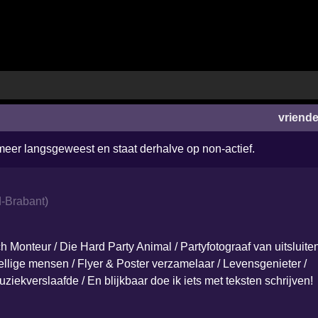
vriend
 meer langsgeweest en staat derhalve op non-actief.
-Brabant
)
h Monteur / Die Hard Party Animal / Partyfotograaf van uitsluite
llige mensen / Flyer & Poster verzamelaar / Levensgeniet­er /
ziekverslaafde / En blijkbaar doe ik iets met teksten schrijven!