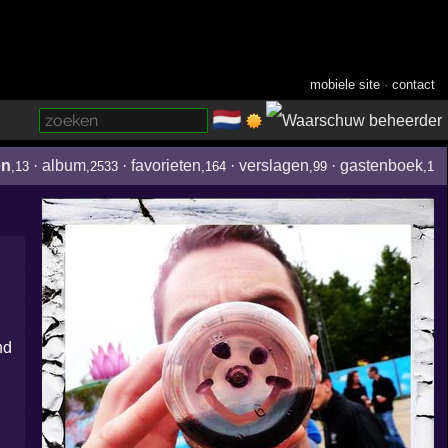
mobiele site
·
contact
🇳🇱
­
en
·
album
·
favorieten
·
verslagen
·
gastenboek
,13
,2533
,164
,99
,1
nd