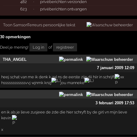
482
·
privéberichten verzonden
623
·
privéberichten ontvangen
Toon SamsonTerreurs persoonlijke tekst
30 opmerkingen
Deel je mening!
Log in
of
registreer
THA_ANGEL
7 januari 2009 12:09
heej schat van me ik denk k zal ns de eerste zijn dii hiir in schrijft
xx
hssssssssssssvvj wjnmk knzj
jou manneke
3 februari 2009 17:53
en ik als je lieve zusjeee de 2de die hier schryft by de girl vn mijn lieve
kevin
x