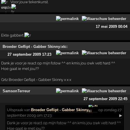
Voor jouw tekenkunst.
vrede
17 mei 2009 00:04
Ekte gabbert
Broeder Geflipt - Gabber Skinny:xtc:
27 september 2009 17:23
Dank je voor je react op mijn fotow ^^ en kmis jou owk vett hard ^^
Hoe gaat ie met jou??
Grtz Broeder Geflipt - Gabber Skinny x x x
SamsonTerreur
27 september 2009 22:45
Uitspraak
van
Broeder Geflipt - Gabber Skinny
op zondag 27
september 2009 om 17:23:
▶
Dank je voor je react op mijn fotow ^^ en kmis jou owk vett hard ^^
Hoe gaat ie met jou??