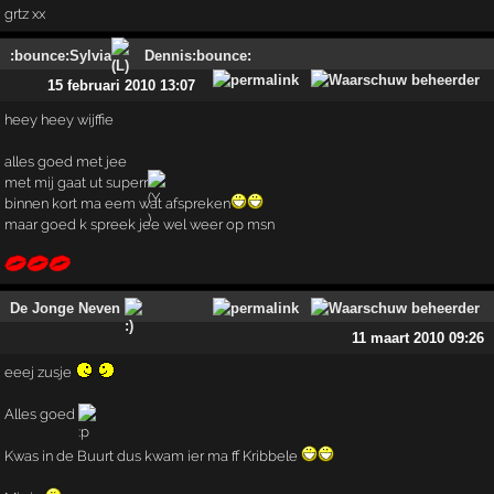
grtz xx
:bounce:Sylvia
Dennis:bounce:
15 februari 2010 13:07
heey heey wijffie
alles goed met jee
met mij gaat ut superr
binnen kort ma eem wat afspreken
maar goed k spreek jee wel weer op msn
De Jonge Neven
11 maart 2010 09:26
eeej zusje
Alles goed
Kwas in de Buurt dus kwam ier ma ff Kribbele