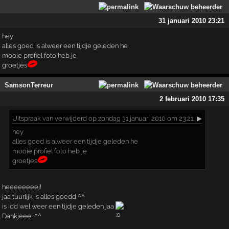
31 januari 2010 23:21
hey
alles goed is alweer een tijdje geleden he
mooie profiel foto heb je
groetjes
SamsonTerreur
2 februari 2010 17:35
Uitspraak
van verwijderd op zondag 31 januari 2010 om 23:21:
▶
hey
alles goed is alweer een tijdje geleden he
mooie profiel foto heb je
groetjes
heeeeeeeej!
jaa tuurlijk is alles goedd ^^
is idd wel weer een tijdje geleden jaa
Dankjeee, ^^