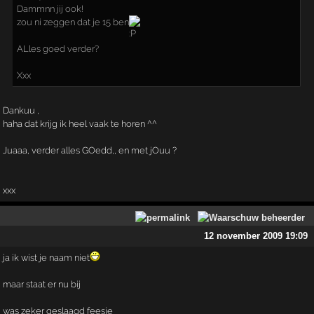
Dammnn jij ook!
zou ni zeggen dat je 15 ben
ALles goed verder?
Xxx
Dankuu ,
haha dat krijg ik heel vaak te horen ^^
Juaaa, verder alles GOedd,, en met jOuu ?
xxx
12 november 2009 19:09
ja ik wist je naam niet
maar staat er nu bij
was zeker geslaagd feesje