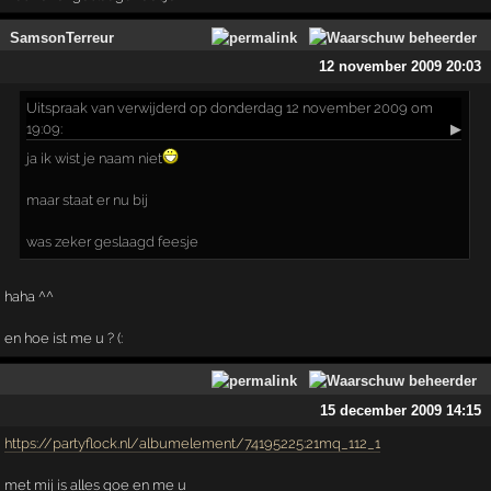
SamsonTerreur
12 november 2009 20:03
Uitspraak
van verwijderd op donderdag 12 november 2009 om
19:09:
▶
ja ik wist je naam niet
maar staat er nu bij
was zeker geslaagd feesje
haha ^^
en hoe ist me u ? (:
15 december 2009 14:15
https://partyflock.nl/albumelement/74195225:21mq_112_1
met mij is alles goe en me u