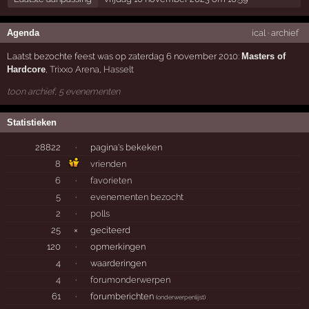
Agenda
ical
·
archief
Laatst bezochte feest was op zaterdag 6 november 2010:
Masters of
Hardcore
,
Trixxo Arena
,
Hasselt
toon archief, 5 evenementen
Statistieken
28822
·
pagina's bekeken
8
vrienden
6
·
favorieten
5
·
evenementen bezocht
2
·
polls
25
×
geciteerd
120
·
opmerkingen
4
·
waarderingen
4
·
forumonderwerpen
61
·
forumberichten
(
onderwerpenlijst
)