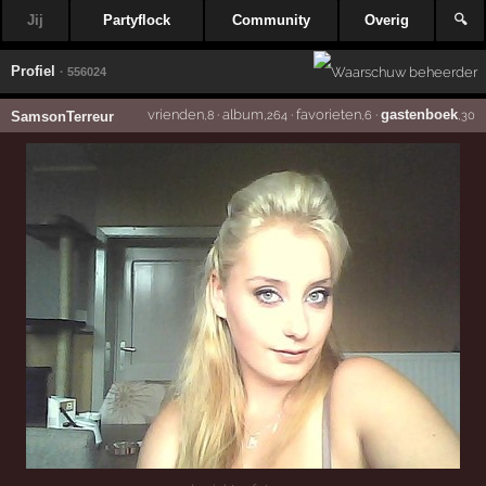
Jij
Partyflock
Community
Overig
🔍
Profiel
· 556024
vrienden
·
album
·
favorieten
·
gastenboek
SamsonTerreur
,8
,264
,6
,30