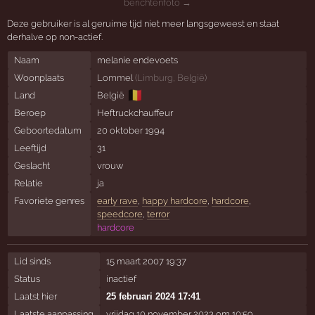
berichtenfoto →
Deze gebruiker is al geruime tijd niet meer langsgeweest en staat
derhalve op non-actief.
Naam
melanie endevoets
Woonplaats
Lommel
(
Limburg
,
België
)
🇧🇪
Land
België
Beroep
Heftruckchauffeur
Geboortedatum
20 oktober 1994
Leeftijd
31
Geslacht
vrouw
Relatie
ja
Favoriete genres
early rave
,
happy hardcore
,
hardcore
,
speedcore
,
terror
hardcore
Lid sinds
15 maart 2007 19:37
Status
inactief
Laatst hier
25 februari 2024 17:41
Laatste aanpassing
vrijdag 10 november 2023 om 10:59