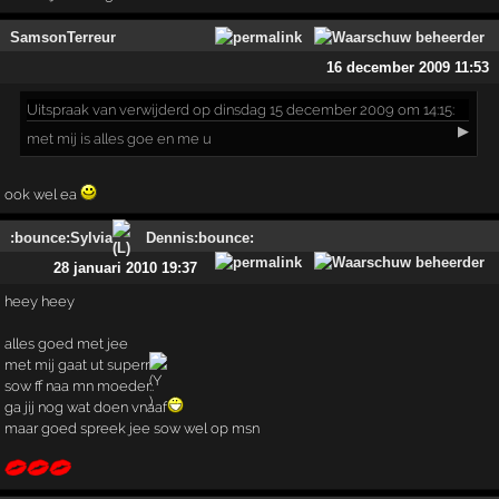
SamsonTerreur
16 december 2009 11:53
Uitspraak
van verwijderd op dinsdag 15 december 2009 om 14:15:
▶
met mij is alles goe en me u
ook wel ea
:bounce:Sylvia
Dennis:bounce:
28 januari 2010 19:37
heey heey
alles goed met jee
met mij gaat ut superr
sow ff naa mn moeder..
ga jij nog wat doen vnaaf
maar goed spreek jee sow wel op msn