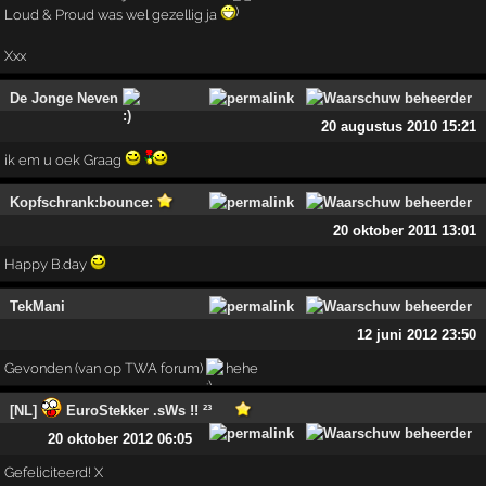
Loud & Proud was wel gezellig ja
Xxx
De Jonge Neven
20 augustus 2010 15:21
ik em u oek Graag
Kopfschrank:bounce:
20 oktober 2011 13:01
Happy B.day
TekMani
12 juni 2012 23:50
Gevonden (van op TWA forum)
hehe
[NL]
EuroStekker .sWs !! ²³
20 oktober 2012 06:05
Gefeliciteerd! X