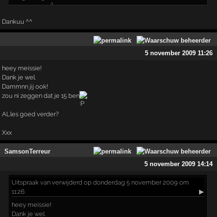
Dankuu ^^
5 november 2009 11:26
heey meissie!
Dank je wel.
Dammnn jij ook!
zou ni zeggen dat je 15 ben
ALles goed verder?
Xxx
SamsonTerreur
5 november 2009 14:14
Uitspraak
van verwijderd op donderdag 5 november 2009 om
11:26:
▶
heey meissie!
Dank je wel.