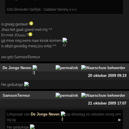
Grtz Broeder Geflipt - Gabber Skinny x x x
is graag gedaan
Jhaa het gaat goed met mij ^^
En met JOuuu ?
gij moe nog eens naar kiosk komen
is altijd gezellig meej jou erbij ^^
xxx grtz SamsonTerreur
De Jonge Neven
20 oktober 2009 09:19
Ne gellukige
SamsonTerreur
21 oktober 2009 17:07
Uitspraak
van
De Jonge Neven
op dinsdag 20 oktober 2009 om
09:19:
▶
Ne gellukige