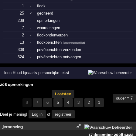
1
·
flock
25
×
geciteerd
238
·
opmerkingen
7
·
waarderingen
2
·
flockonderwerpen
13
·
flockberichten
(
onderwerpenlijst
)
308
·
privéberichten verzonden
324
·
privéberichten ontvangen
Toon Ruud-fijnaarts persoonlijke tekst
208 opmerkingen
Laatsten
ouder ≡ 7
8
7
6
5
4
3
2
1
Deel je mening!
Log in
of
registreer
jeroenvk13
17 december 2008 14:22