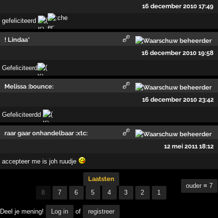
16 december 2010 17:49
gefeliciteerd
! Lindaa*
16 december 2010 19:58
Gefeliciteerd
Melissa :bounce:
16 december 2010 23:42
Gefeliciteerdd
raar gaar onhandelbaar :xtc:
12 mei 2011 18:12
accepteer me is joh ruudje
Laatsten
ouder ≡ 7
8
7
6
5
4
3
2
1
Deel je mening!
Log in
of
registreer