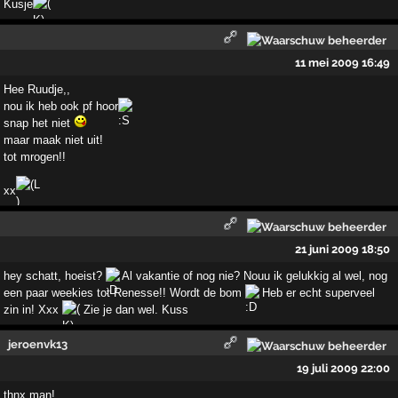
Kusje
11 mei 2009 16:49
Hee Ruudje,,
nou ik heb ook pf hoor
snap het niet
maar maak niet uit!
tot mrogen!!
xx
21 juni 2009 18:50
hey schatt, hoeist?
Al vakantie of nog nie? Nouu ik gelukkig al wel, nog
een paar weekies tot Renesse!! Wordt de bom
Heb er echt superveel
zin in! Xxx
Zie je dan wel. Kuss
jeroenvk13
19 juli 2009 22:00
thnx man!