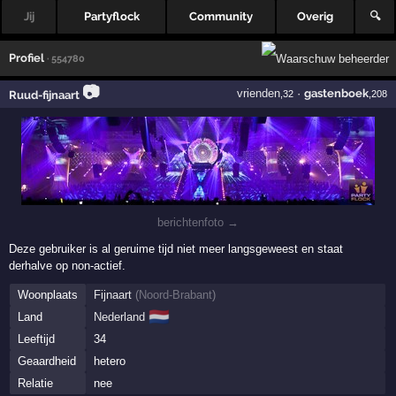
Jij
Partyflock
Community
Overig
🔍
Profiel
· 554780
📷
vrienden
·
gastenboek
Ruud-fijnaart
,32
,208
berichtenfoto →
Deze gebruiker is al geruime tijd niet meer langsgeweest en staat
derhalve op non-actief.
Woonplaats
Fijnaart
(
Noord-Brabant
)
🇳🇱
Land
Nederland
Leeftijd
34
Geaardheid
hetero
Relatie
nee