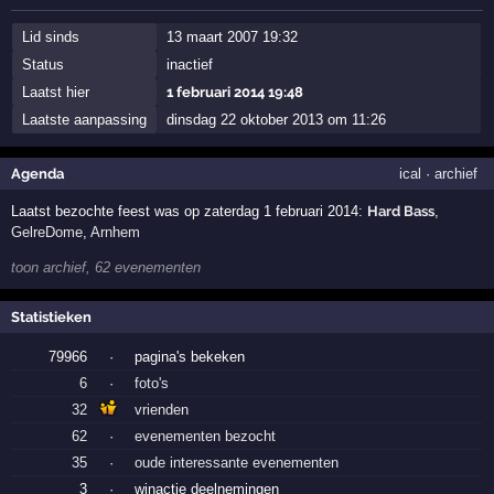
Lid sinds
13 maart 2007 19:32
Status
inactief
Laatst hier
1 februari 2014 19:48
Laatste aanpassing
dinsdag 22 oktober 2013 om 11:26
Agenda
ical
·
archief
Laatst bezochte feest was op zaterdag 1 februari 2014:
Hard Bass
,
GelreDome
,
Arnhem
toon archief, 62 evenementen
Statistieken
79966
·
pagina's bekeken
6
·
foto's
32
vrienden
62
·
evenementen bezocht
35
·
oude interessante evenementen
3
·
winactie deelnemingen