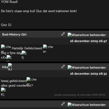
YOW Ruud!
De foto's staan erop kul! Dus dat word traktreren bink!
Grtz G!
Bad-Mistery-Girl
16 december 2009 06:47
Hartelijk Gefeliciteerd
nog n fijne dag
xXx
Kita
16 december 2009 08:32
heeej gefeliciteerd
alles goed voorderest?
laatste aanpassing
16 december 2009 08:33