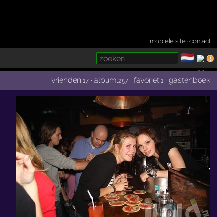
mobiele site
·
contact
🇳🇱
­
vrienden
·
album
·
favoriet
·
gastenboek
,17
,257
,1