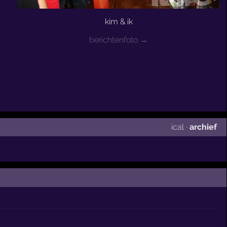
kim & ik
berichtenfoto →
ical
·
archief