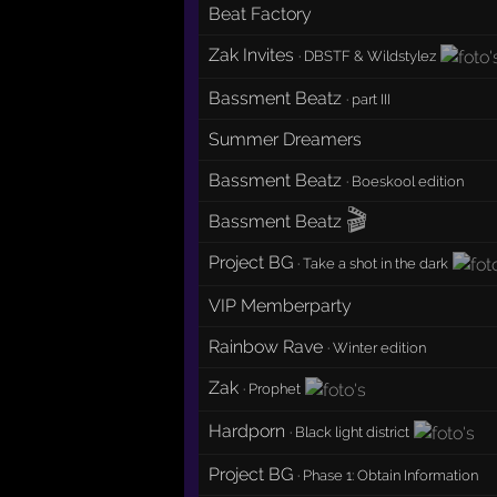
Beat Factory
Zak Invites
·
DBSTF & Wildstylez
Bassment Beatz
·
part III
Summer Dreamers
Bassment Beatz
·
Boeskool edition
🎬
Bassment Beatz
Project BG
·
Take a shot in the dark
VIP Memberparty
Rainbow Rave
·
Winter edition
Zak
·
Prophet
Hardporn
·
Black light district
Project BG
·
Phase 1: Obtain Information