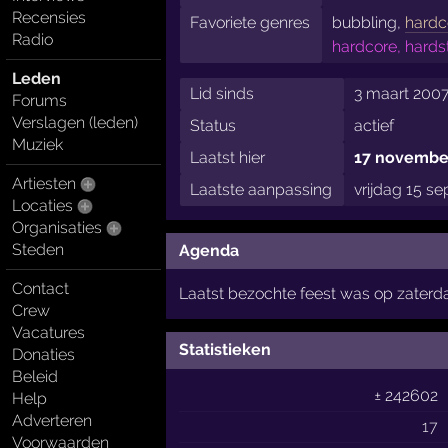
Recensies
Favoriete genres
bubbling,
hardc
Radio
hardcore, hardst
Leden
Lid sinds
3 maart 2007
Forums
Verslagen (leden)
Status
actief
Muziek
Laatst hier
17 novembe
Artiesten
Laatste aanpassing
vrijdag 15 s
Locaties
Organisaties
Steden
Agenda
Contact
Laatst bezochte feest was op zaterda
Crew
Vacatures
Statistieken
Donaties
Beleid
± 242602
Help
Adverteren
17
Voorwaarden