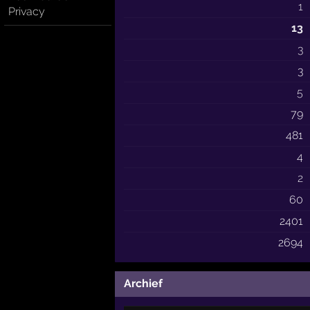
1
Privacy
13
3
3
5
79
481
4
2
60
2401
2694
Archief