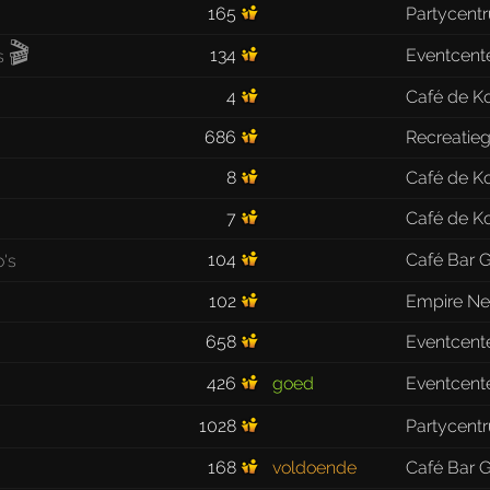
165
Partycent
🎬
134
Eventcent
4
Café de K
686
Recreatie
8
Café de K
7
Café de K
104
Café Bar G
102
Empire Ne
658
Eventcent
426
goed
Eventcent
1028
Partycent
168
voldoende
Café Bar G