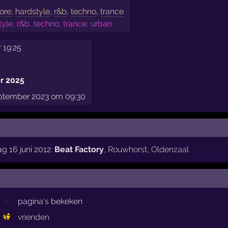
ore
,
hardstyle
,
r&b
,
techno
,
trance
yle, r&b, techno, trance, urban
 19:25
r 2025
eptember 2023 om 09:30
g 16 juni 2012:
Beat Factory
,
Rouwhorst
,
Oldenzaal
·
pagina's bekeken
vrienden