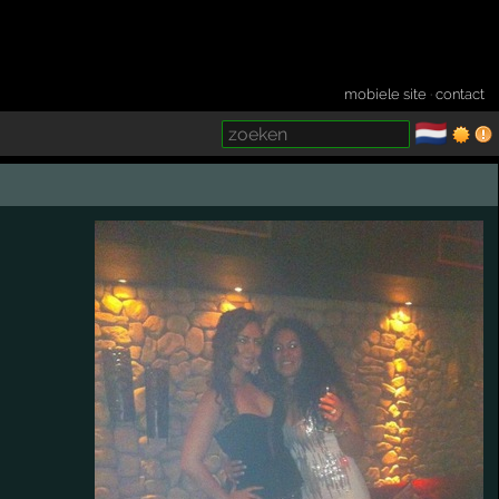
mobiele site
·
contact
🇳🇱
­