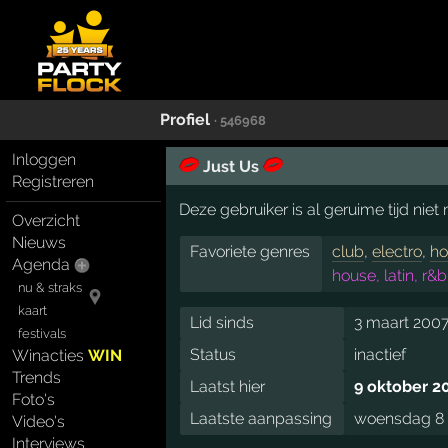
Profiel
· 546968
Inloggen
Just Us
Registreren
Deze gebruiker is al geruime tijd nie
Overzicht
Nieuws
Favoriete genres
club
,
electro
,
ho
Agenda
house, latin, r&
nu & straks
kaart
Lid sinds
3 maart 2007
festivals
Status
inactief
Winacties
WIN
Trends
Laatst hier
9 oktober 2
Foto's
Laatste aanpassing
woensdag 8 a
Video's
Interviews