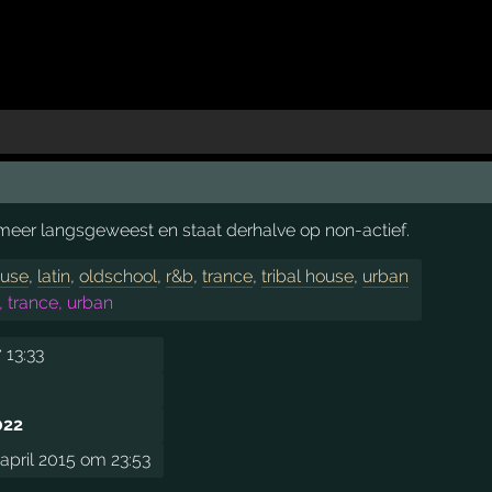
t meer langsgeweest en staat derhalve op non-actief.
use
,
latin
,
oldschool
,
r&b
,
trance
,
tribal house
,
urban
b, trance, urban
 13:33
022
pril 2015 om 23:53