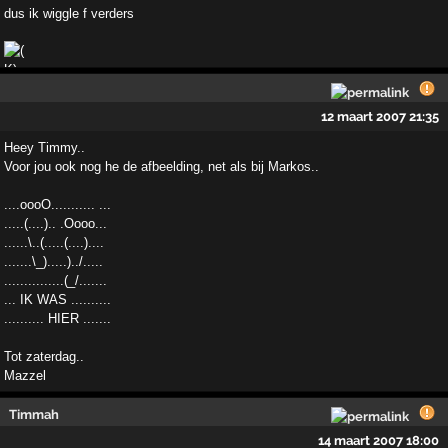
dus ik wiggle f verders
12 maart 2007 21:35
Heey Timmy..
Voor jou ook nog he de afbeelding, net als bij Markos..
....oooO........... ...
.....(....).. .Oooo...
......\..(.....(....)....
.......\_).....)../.....
...............(_/.......
... IK WAS ..........
.......... HIER .......
Tot zaterdag..
Mazzel
Timmah
14 maart 2007 18:00