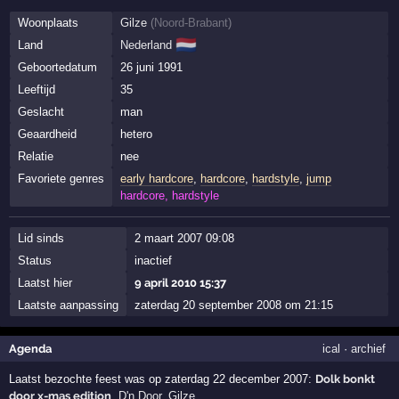
Woonplaats
Gilze
(
Noord-Brabant
)
🇳🇱
Land
Nederland
Geboortedatum
26 juni 1991
Leeftijd
35
Geslacht
man
Geaardheid
hetero
Relatie
nee
Favoriete genres
early hardcore
,
hardcore
,
hardstyle
,
jump
hardcore, hardstyle
Lid sinds
2 maart 2007 09:08
Status
inactief
Laatst hier
9 april 2010 15:37
Laatste aanpassing
zaterdag 20 september 2008 om 21:15
Agenda
ical
·
archief
Laatst bezochte feest was op zaterdag 22 december 2007:
Dolk bonkt
door x-mas edition
,
D'n Door
,
Gilze