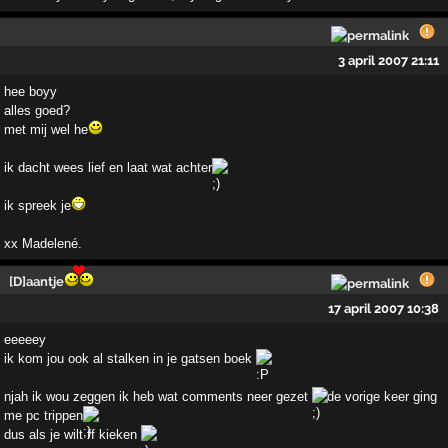
3 april 2007 21:11
hee boyy
alles goed?
met mij wel he
ik dacht wees lief en laat wat achter
ik spreek je
xx Madelené.
[D]aantje
17 april 2007 10:38
eeeeey
ik kom jou ook al stalken in je gatsen boek
njah ik wou zeggen ik heb wat comments neer gezet
de vorige keer ging
me pc trippen
dus als je wilt ff kieken