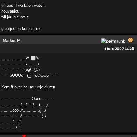
kmoes ff wa laten weten..
houvanjou..
wil jou nie kwijt
groetjes en kusjes my
Markos M
1 juni 2007 14:26
....................\\\|||||||///
....................\--.....--/
...................(\@..@/)
-------oOOOo---(_)---oOOOo-------
Kom ff over het muurtje gluren
-------------------------Oooo----------
................/.../`````\....(.....)
.........oooO/.............\).../
.........(.....)/................(_/
..........\...(/
............\_)