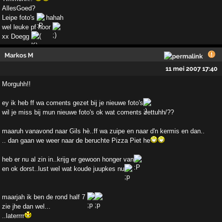
AllesGoed?
Leipe foto's
hahah
wel leuke pf hoor
xx Doegg
Markos M
11 mei 2007 17:40
Morguhh!!
ey ik heb ff wa coments gezet bij je nieuwe foto's
wil je miss bij mun nieuwe foto's ok wat coments zettuhh/??
maaruh vanavond naar Gils hè..ff wa zuipe en naar d'n kermis en dan..
.. dan gaan we weer naar de beruchte Pizza Piet he
heb er nu al zin in..krijg er gewoon honger van
en ok dorst..lust wel wat koude juupkes nu
maarjah ik ben de rond half 7
zie jhe dan wel...
..laterrrr