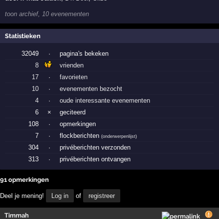
toon archief, 10 evenementen
Statistieken
32049
·
pagina's bekeken
8
vrienden
17
·
favorieten
10
·
evenementen bezocht
4
·
oude interessante evenementen
6
×
geciteerd
108
·
opmerkingen
7
·
flockberichten
(
onderwerpenlijst
)
304
·
privéberichten verzonden
313
·
privéberichten ontvangen
91 opmerkingen
Deel je mening!
Log in
of
registreer
Timmah