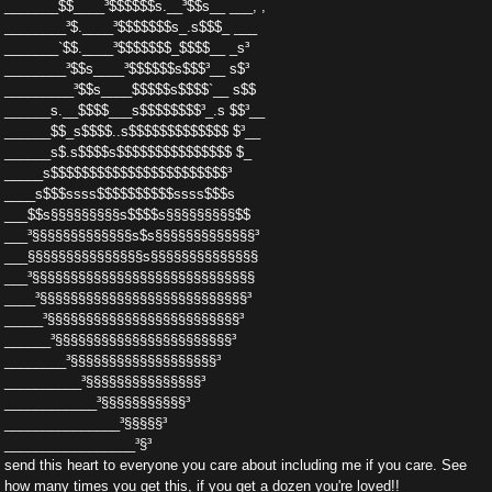
_______$$____³$$$$$$s.__³$$s__ ___, ,
________³$.____³$$$$$$$s_.s$$$_ ___
_______`$$.____³$$$$$$$_$$$$__ _s³
________³$$s____³$$$$$$s$$$³__ s$³
_________³$$s____$$$$$s$$$$`__ s$$
______s.__$$$$___s$$$$$$$$³_.s $$³__
______$$_s$$$$..s$$$$$$$$$$$$$ $³__
______s$.s$$$$s$$$$$$$$$$$$$$$ $_
_____s$$$$$$$$$$$$$$$$$$$$$$$³
____s$$$ssss$$$$$$$$$$ssss$$$s
___$$s§§§§§§§§§s$$$$s§§§§§§§§§$$
___³§§§§§§§§§§§§§s$s§§§§§§§§§§§§§³
___§§§§§§§§§§§§§§§s§§§§§§§§§§§§§§
___³§§§§§§§§§§§§§§§§§§§§§§§§§§§§§
____³§§§§§§§§§§§§§§§§§§§§§§§§§§§³
_____³§§§§§§§§§§§§§§§§§§§§§§§§§³
______³§§§§§§§§§§§§§§§§§§§§§§§³
________³§§§§§§§§§§§§§§§§§§§³
__________³§§§§§§§§§§§§§§§³
____________³§§§§§§§§§§§³
_______________³§§§§§³
_________________³§³
send this heart to everyone you care about including me if you care. See
how many times you get this, if you get a dozen you're loved!!