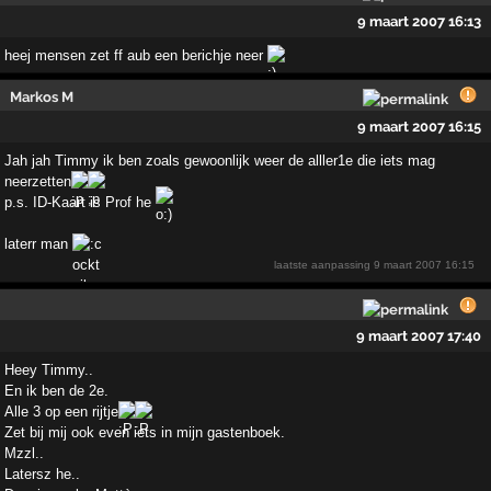
9 maart 2007 16:13
heej mensen zet ff aub een berichje neer
Markos M
9 maart 2007 16:15
Jah jah Timmy ik ben zoals gewoonlijk weer de alller1e die iets mag
neerzetten
p.s. ID-Kaart is Prof he
laterr man
laatste aanpassing
9 maart 2007 16:15
9 maart 2007 17:40
Heey Timmy..
En ik ben de 2e.
Alle 3 op een rijtje
Zet bij mij ook even iets in mijn gastenboek.
Mzzl..
Latersz he..