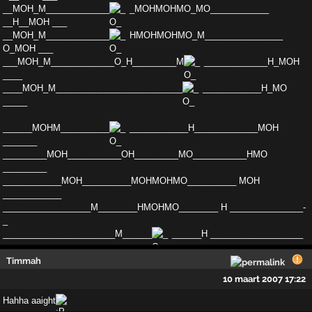
__MOH_M_____________
_MOHMOHMO_MO__________­__
__H__MOH ___
__MOH_M_____________
HMOHMOHMO_­M________________
O_MOH ___
___MOH_M_____________­O_H_________M
_____________H_MOH
____
____MOH_M­__________________________
____________H_MO
____­_
______MOHM__________
____________H_________­____MOH
_______
_________MOH___________OH________­_MO___________HMO
_________
____________MOH______­____MOHMOHMO__________ MOH
____________
_________­_________M________HMOHMO________ H _______________­
_
_______________________M______
______H ______­_____________
Timmah
10 maart 2007 17:22
Hahha aaight