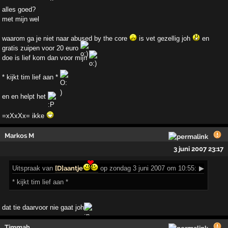
alles goed?
met mijn wel
waarom ga je niet naar abused by the core
is vet gezellig joh
en
gratis zuipen voor 20 euro
doe is lief kom dan voor mijn
* kijkt tim lief aan *
en en helpt het
=xXxXx= ikke
Markos M
3 juni 2007 23:17
Uitspraak
van
[D]aantje
op zondag 3 juni 2007 om 10:55:
▶
* kijkt tim lief aan *
dat tie daarvoor nie gaat joh
Timmah