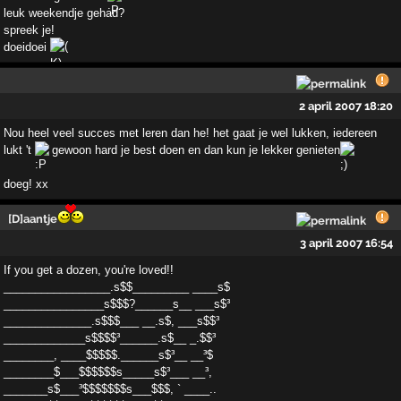
leuk weekendje gehad?
spreek je!
doeidoei
2 april 2007 18:20
Nou heel veel succes met leren dan he! het gaat je wel lukken, iedereen
lukt 't
gewoon hard je best doen en dan kun je lekker genieten
doeg! xx
[D]aantje
3 april 2007 16:54
If you get a dozen, you're loved!!
_________________.s$$_________ ____s$
________________s$$$?______s__ ___s$³
______________.s$$$___ __.s$, ___s$$³
_____________s$$$$³______.s$__ _.$$³
________, ____$$$$$.______s$³__ __³$
________$___$$$$$$s_____s$³___ __³,
_______s$___³$$$$$$$s___$$$, ` ____..