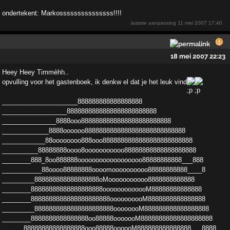
ondertekent: Markosssssssssssssss!!!!
laatste aanpassing
11 mei 2007 17:40
18 mei 2007 22:23
Heey Heey Timmèhh..
opvulling voor het gastenboek­, ik denkw el dat je het leuk vind
________­_____________888888888888888888
_________________­_8888888888888888888888888
_______________8888ooo­8888888888888888888888888
_____________8888oooooo­8888888888888888888888888888
____________88oooooo­oo888ooo8888888888888888888888888
__________88888­888oooo8ooooooooooo88888888888888888888
________8­88_8oo888888oooooooooooooooooo88888888888___888
_­__________88oooo88888888oooomoooooooooo88888888888­____8
_________888888888888888888oMooooooooooo888­8888888888
________88888888888888888888oooooooooo­ooM88888888888888
________8888888888888888888888o­ooooooooM8888888888888888
_________88888888888888­88888888oooooooM888888888888888888
________888888­8888888888oo88888ooooooM88888888888888888888
____­__88888888888888888ooo88888oooooM888888888888888__­_8888