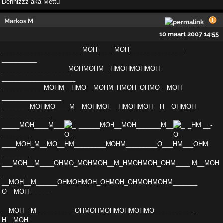
Dennizzz aka Mettù
Markos M
10 maart 2007 14:55
_______________________MOH_____MOH________________­
__________
___________________MOHMOHM__HMOHMOHMOH­
_____________________
____________MOHM__HMO__MOH­M_HMOH_OHMO__MOH
_________________
________MOHMO_­___M__MOHMOH__HMOHMOH__H__OHMOH
______________
__­___MOH____M___
______MOH__MOH_______M__
_HM __­
________
____MOH_M__MO__HM_________MOHM_________O­___HM___OHM
________
___MOH__M____OHMO_MOHMOH__M_­HMOHMOH_OHM____ M__MOH
_______
__MOH__M______OHMO­HMOH_OHMOH_OHMOHMOHM_______
O__MOH _____
__MOH_­_M___________OHMOHMOHMOHMOHMO___________ _
H__MOH ­___