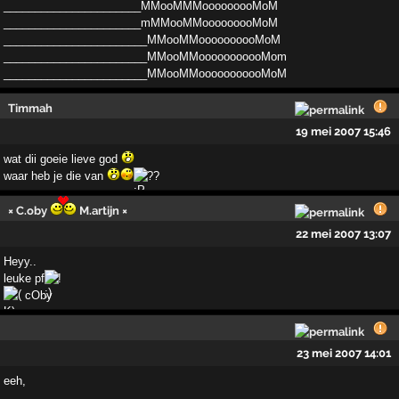
___­___________________MMooMMMooooooooMoM
___________­___________mMMooMMooooooooMoM
___________________­____MMooMMoooooooooMoM
_______________________MMo­oMMooooooooooMom
_______________________­MMooMMoo­ooooooooMoM
Timmah
19 mei 2007 15:46
wat dii goeie lieve god
waar heb je die van
??
× C.oby
M.artijn ×
22 mei 2007 13:07
Heyy..
leuke pf
!
cOby
23 mei 2007 14:01
eeh,