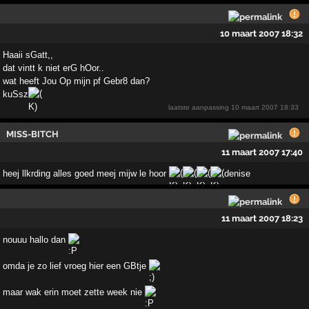
10 maart 2007 18:32
Haaii sGatt,,
dat vintt k niet erG hOor..
wat heeft Jou Op mijn pf Gebr8 dan?
kuSsz
laatste aanpassing
10 maart 2007 18:33
MISS-BITCH
11 maart 2007 17:40
heej llkrding alles goed meej mijw le hoor
denise
11 maart 2007 18:23
nouuu hallo dan
omda je zo lief vroeg hier een GBtje
maar wak erin moet zette week nie