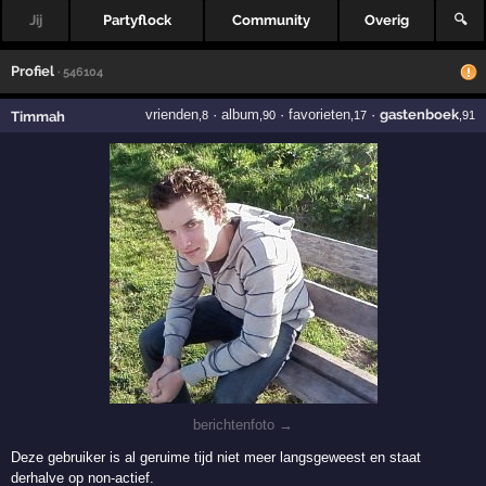
Jij
Partyflock
Community
Overig
🔍
Profiel
· 546104
vrienden
·
album
·
favorieten
·
gastenboek
Timmah
,8
,90
,17
,91
berichtenfoto →
Deze gebruiker is al geruime tijd niet meer langsgeweest en staat
derhalve op non-actief.