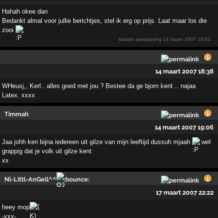
Hahah okee dan
Bedankt almal voor jullie berichtjes, stel ik erg op prijs. Laat maar los die
zooi
laatste aanpassing
14 maart 2007 18:01
14 maart 2007 18:38
WHeusj,, Kerl.. alles goed met jou ? Bestee da ge bjorn kent .. najaa
Latex. xxxx
Timmah
14 maart 2007 19:06
Jaa johh ken bijna iedereen uit gilze van mijn leeftijd dussuh mjaah
wel
grappig dat je volk uit gilze kent
xx
Nl-Littl-AnGell^^
:bounce:
17 maart 2007 22:22
heey mop
-xxx-