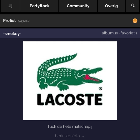
Jij
Partyflock
Community
Overig
🔍
Profiel
· 543240
album
·
favoriet
-smokey-
,10
,1
fuck de hele matschapij
berichtenfoto →