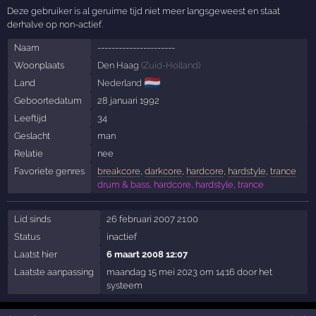
Deze gebruiker is al geruime tijd niet meer langsgeweest en staat
derhalve op non-actief.
Naam
----------------------
Woonplaats
Den Haag
(
Zuid-Holland
)
🇳🇱
Land
Nederland
Geboortedatum
28 januari 1992
Leeftijd
34
Geslacht
man
Relatie
nee
Favoriete genres
breakcore
,
darkcore
,
hardcore
,
hardstyle
,
trance
drum & bass, hardcore, hardstyle, trance
Lid sinds
26 februari 2007 21:00
Status
inactief
Laatst hier
6 maart 2008 12:07
Laatste aanpassing
maandag 15 mei 2023 om 14:16 door het
systeem