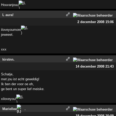
Houvanjouu
L aura!
2 december 2008 15:06
iloveyoumore
jeweeet.
xxx
kirstnn.
14 december 2008 21:43
Schatje,
met jou ist echt geweldig!
Ik ben der voor oe eh,
ge bent un super lief meiske.
xiloveyou!
Mariellee
.
19 december 2008 20:09