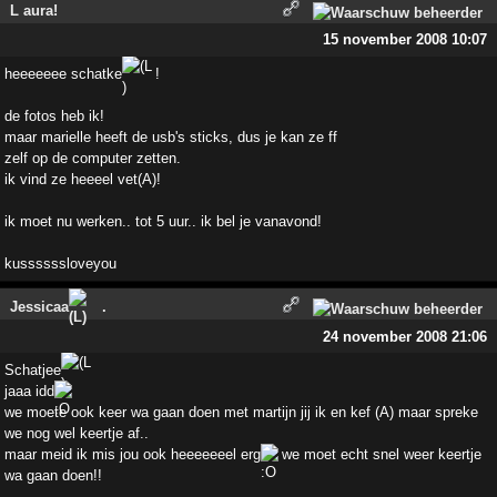
L aura!
15 november 2008 10:07
heeeeeee schatke
!
de fotos heb ik!
maar marielle heeft de usb's sticks, dus je kan ze ff
zelf op de computer zetten.
ik vind ze heeeel vet(A)!
ik moet nu werken.. tot 5 uur.. ik bel je vanavond!
kussssssloveyou
Jessicaa
.
24 november 2008 21:06
Schatjee
jaaa idd
we moete ook keer wa gaan doen met martijn jij ik en kef (A) maar spreke
we nog wel keertje af..
maar meid ik mis jou ook heeeeeeel erg
we moet echt snel weer keertje
wa gaan doen!!