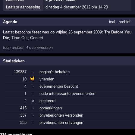
Laatste aanpassing
dinsdag 4 december 2012 om 14:20
Agenda
ical
·
archief
Laatst bezochte feest was op vrijdag 25 september 2009:
Try Before You
Die
,
Time Out
,
Gemert
toon archief, 4 evenementen
Statistieken
139387
·
pagina's bekeken
10
vrienden
4
·
evenementen bezocht
1
·
oude interessante evenementen
2
×
geciteerd
415
·
opmerkingen
337
·
privéberichten verzonden
355
·
privéberichten ontvangen
224 opmerkingen