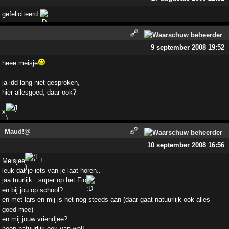
gefeliciteerd
9 september 2008 19:52
heee meisje
.
ja idd lang niet gesproken,
hier allesgoed, daar ook?
x
Maud!@
10 september 2008 16:56
Meisjee
!
leuk dat je iets van je laat horen..
jaa tuurlijk.. super op het Fio
en bij jou op school?
en met lars en mij is het nog steeds aan (daar gaat natuurlijk ook alles
goed mee)
en mij jouw vriendjee?
hoop natuurlijk ook van wel!