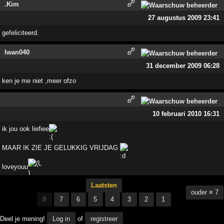
.Kim
27 augustus 2009 23:41
gefeliciteerd.
Iwan040
31 december 2009 06:28
ken je me niet ,meer ofzo
10 februari 2010 16:31
ik jou ook liefiee
MAAR IK ZIE JE GELUKKIG VRIJDAG
loveyouu
Laatsten
ouder ≡ 7
8
7
6
5
4
3
2
1
Deel je mening!
Log in
of
registreer