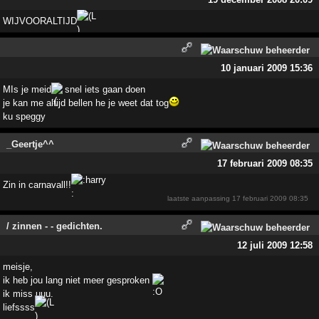
WIJVOORALTIJD
10 januari 2009 15:36
MIs je meid
snel iets gaan doen
je kan me altijd bellen he je weet dat tog
ku speggy
_Geertje^^
17 februari 2009 08:35
Zin in carnavall!!
laatste aanpassing
17 februari 2009 08:35
/ zinnen - - gedichten.
12 juli 2009 12:58
meisje,
ik heb jou lang niet meer gesproken
ik miss uuu.
liefssss