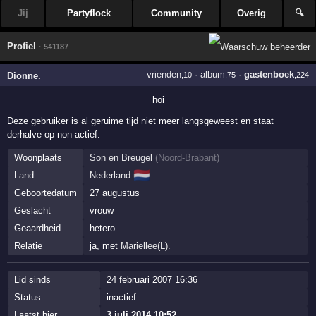
Jij
Partyflock
Community
Overig
🔍
Profiel
· 541187
vrienden
·
album
·
gastenboek
Dionne.
,10
,75
,224
hoi
Deze gebruiker is al geruime tijd niet meer langsgeweest en staat
derhalve op non-actief.
Woonplaats
Son en Breugel
(
Noord-Brabant
)
🇳🇱
Land
Nederland
Geboortedatum
27 augustus
Geslacht
vrouw
Geaardheid
hetero
Relatie
ja, met
Mariellee(L).
Lid sinds
24 februari 2007 16:36
Status
inactief
Laatst hier
3 juli 2014 10:52