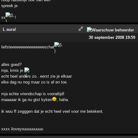
spreek je
xx
!
L aura!
30 september 2008 19:59
liefsteeeeeeeeeeeeeeeeschat
alles goed?
mja, kmis je
echt heel anders zo.. eerst zie je elkaar
elke dag nu nog maar zo is af en toe.
mja echte vriendschap is vooraltijd!
maaaaar ik ga nu gtst kyken
, haha.
ik wou ff zegggen dat je echt heel veel voor me betekent.
xxxx iloveyouuuuuuuuu