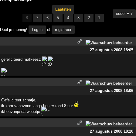
Laatsten
ouder ≡ 7
8
7
6
5
4
3
2
1
Deel je mening!
Log in
of
registreer
27 augustus 2008 18:05
gefeliciteerd mafkeesz
27 augustus 2008 18:06
Gefeliciteer schatje,
ik kom vanavond langs ben er rond 8 uur
ikhouvanje da weeetje
27 augustus 2008 18:20